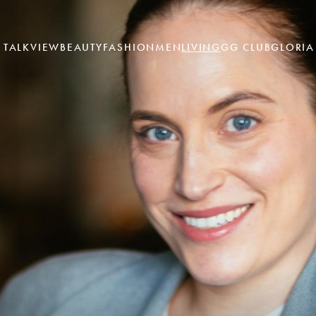
TALK
VIEW
BEAUTY
FASHION
MEN
LIVING
GG CLUB
GLORIA