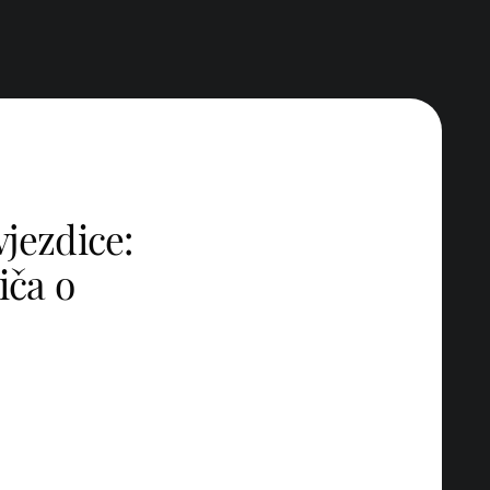
vjezdice:
iča o