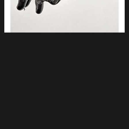
©
HANZA MEDIA d.o.o 2026. Sva prava pridržana
INTIMNA REPRESIJA
Sve više ljudi osjeća se bespomoćno i žudi za
nekakvim novim tipom iskustva. Iskrenijim i
smislenijim od onih koje trenutačno
uživamo na internetu. Umjetnost može
probijati taj led jako dobro. Već sam vodio
par jako produktivnih razgovora o
mentalnom zdravlju otkako je knjiga