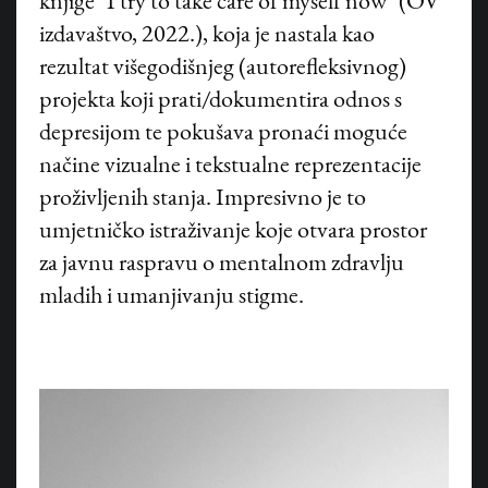
knjige "I try to take care of myself now" (OV
izdavaštvo, 2022.), koja je nastala kao
rezultat višegodišnjeg (autorefleksivnog)
projekta koji prati/dokumentira odnos s
depresijom te pokušava pronaći moguće
načine vizualne i tekstualne reprezentacije
proživljenih stanja. Impresivno je to
umjetničko istraživanje koje otvara prostor
za javnu raspravu o mentalnom zdravlju
mladih i umanjivanju stigme.