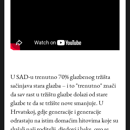
U SAD-u trenutno 70% glazbenog tržišta
sačinjava stara glazba – i to "trenutno" znači
da sav rast u tržištu glazbe dolazi od stare
glazbe te da se tržište nove smanjuje. U
Hrvatskoj, gdje generacije i generacije
odrastaju na istim domaćim hitovima koje su
slušali naši roditelji, djedovi i bake, ovo se