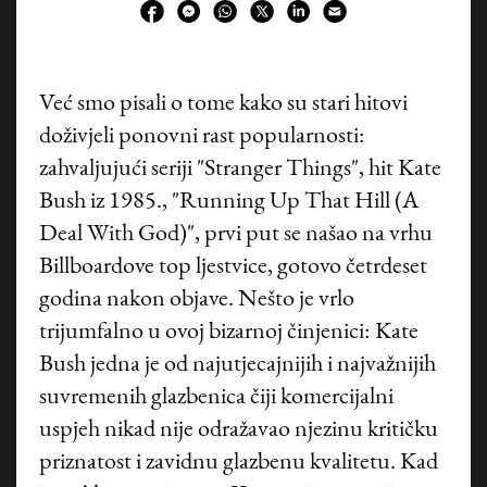
V
eć smo pisali o tome kako su stari hitovi
doživjeli ponovni rast popularnosti:
zahvaljujući seriji "Stranger Things", hit Kate
Bush iz 1985., "Running Up That Hill (A
Deal With God)", prvi put se našao na vrhu
Billboardove top ljestvice, gotovo četrdeset
godina nakon objave. Nešto je vrlo
trijumfalno u ovoj bizarnoj činjenici: Kate
Bush jedna je od najutjecajnijih i najvažnijih
suvremenih glazbenica čiji komercijalni
uspjeh nikad nije odražavao njezinu kritičku
priznatost i zavidnu glazbenu kvalitetu. Kad