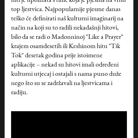
niti je upoznata s time koja je pjesma na vrhu
top ljestvica. Najpopularnije pjesme danas
teško će definirati naš kulturni imaginarij na
način na koji su to radili nekadašnji hitovi,
bilo da se radi o Madonninoj "Like a Prayer"
krajem osamdesetih ili Keshinom hitu "Tik
Tok" desetak godina prije istoimene
aplikacije – nekad su hitovi imali određeni
kulturni utjecaj i ostajali s nama puno duže
nego što su se zadržavali na ljestvicama i
radiju.
©
HANZA MEDIA d.o.o 2026. Sva prava pridržana