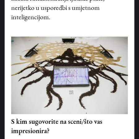
nerijetko u usporedbi s umjetnom
inteligencijom.
©
HANZA MEDIA d.o.o 2026. Sva prava pridržana
S kim sugovorite na sceni/što vas
impresionira?