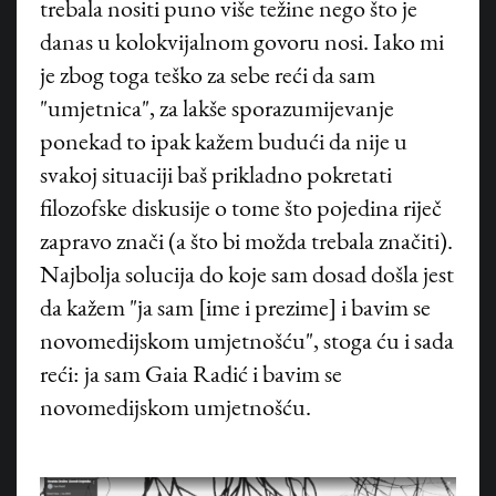
trebala nositi puno više težine nego što je
danas u kolokvijalnom govoru nosi. Iako mi
je zbog toga teško za sebe reći da sam
"umjetnica", za lakše sporazumijevanje
ponekad to ipak kažem budući da nije u
svakoj situaciji baš prikladno pokretati
filozofske diskusije o tome što pojedina riječ
zapravo znači (a što bi možda trebala značiti).
Najbolja solucija do koje sam dosad došla jest
da kažem "ja sam [ime i prezime] i bavim se
novomedijskom umjetnošću", stoga ću i sada
reći: ja sam Gaia Radić i bavim se
novomedijskom umjetnošću.