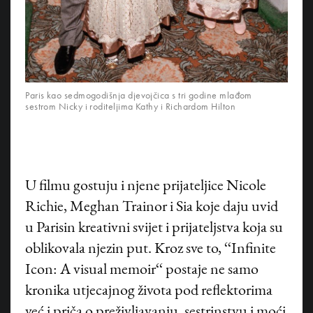
Paris kao sedmogodišnja djevojčica s tri godine mlađom
sestrom Nicky i roditeljima Kathy i Richardom Hilton
U filmu gostuju i njene prijateljice Nicole
Richie, Meghan Trainor i Sia koje daju uvid
u Parisin kreativni svijet i prijateljstva koja su
oblikovala njezin put. Kroz sve to, ‘‘Infinite
Icon: A visual memoir‘‘ postaje ne samo
kronika utjecajnog života pod reflektorima
već i priča o preživljavanju, sestrinstvu i moći