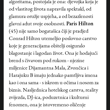
algoritama, postojala je ona: djevojka koja je
od vlastitog života napravila spektakl, od
glamura oružje uspjeha, a od bezazlenosti
glavni adut svoje osobnosti.
Paris Hilton
(45) nije samo bogatašica čiji je pradjed
Conrad Hilton utemeljio poslovno carstvo
koje je generacijama obitelji osiguralo
blagostanje i lagodan život. Ona je hodajući
brend s čivavom pod rukom - njezine
miljenice Dijamantna Mala, Zvončica i
Harajuku B imaju jednako pamtljiva imena
kao i ona sama - s iskrom u očima i nosom za
biznis. Nasljednica hotelskog carstva, reality
zvijezda, DJ-ica, poduzetnica i kulturni
fenomen, ona je istovremeno oličenje