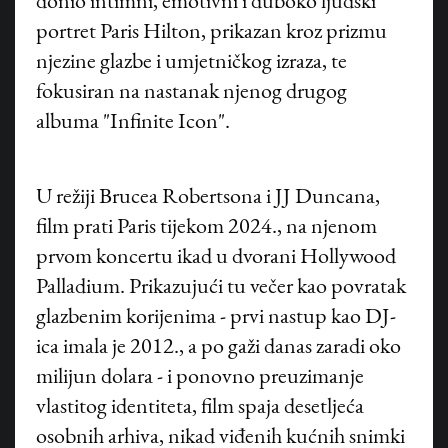
donio intimni, emotivni i duboko ljudski
portret Paris Hilton, prikazan kroz prizmu
njezine glazbe i umjetničkog izraza, te
fokusiran na nastanak njenog drugog
albuma "Infinite Icon".
U režiji Brucea Robertsona i JJ Duncana,
film prati Paris tijekom 2024., na njenom
prvom koncertu ikad u dvorani Hollywood
Palladium. Prikazujući tu večer kao povratak
glazbenim korijenima - prvi nastup kao DJ-
ica imala je 2012., a po gaži danas zaradi oko
milijun dolara - i ponovno preuzimanje
vlastitog identiteta, film spaja desetljeća
osobnih arhiva, nikad viđenih kućnih snimki