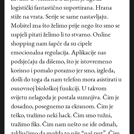
logistički fantastično suportirana. Hrana
stiže na vrata. Serije se same nastavljaju.
Mobitel zna što želimo prije nego što smo se
uspjeli pitati želimo li to stvarno. Online
shopping nam šapće da su cipele
emocionalna regulacija. Aplikacije nas
podsjećaju da dišemo, što je istovremeno
korisno i pomalo porazno jer smo, izgleda,
došli do toga da nam telefon mora asistirati u
osnovnoj biološkoj funkciji. U takvom
svijetu nelagoda je postala sumnjiva. Čim je
dosadno, posegnemo za ekranom. Čim je
©
HANZA MEDIA d.o.o 2026. Sva prava pridržana
teško, tražimo neki hack. Čim smo tužni,
tražimo fiks. Čim nam nešto ne ide odmah,
zaključimo da možda to nije “naš put”. Čim