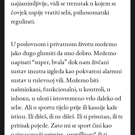
najzanimljivije, vidi se trenutak u kojem se
čovjek uspije vratiti sebi, psihosomatski
regulirati.
U poslovnom i privatnom životu možemo
jako dugo glumiti da smo dobro. Možemo
napisati “super, hvala” dok nam živčani
sustav iznutra izgleda kao pokvareni alarmni
sustav u ruševnoj vili. Možemo biti
našminkani, funkcionalni, u kontroli, u
inboxu, u ulozi i istovremeno vrlo daleko od
sebe. Ali u sportu tijelo prije ili kasnije kaže
istinu. Ili dišeš, ili ne dišeš. Ili si prisutan, ili te
pritisak pojede. Zato mi se sport čini kao
najmasovniji primjer „upwillinga“ ili ti