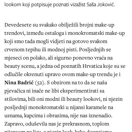
lookom koji potpisuje poznati vizažist Saša Joković.
Devedesete su svakako obilježili brojni make-up
trendovi, između ostaloga i monokromatski make-up
koji smo tada mogli vidjeti na gotovo svakom
crvenom tepihu ili modnoj pisti. Posljednjih se
mjeseci on polako, ali sigurno ponovno vraća na
beauty scenu, a jedna od poznatih Hrvatica koje su se
odlučile okrenuti upravo ovom make-up trendu je i
Nina Badrić
(52).
S obzirom na to da se naša
pjevačica ni inače ne libi eksperimentirati sa
stilovima, bili oni modni ili beauty lookovi, ni njezin
posljednji monokromatski u nijansi karamele na
usnama, kapcima i obrazima, nije nas iznenadio.
Zapravo, oduševila nas je prekrasnom, toplom
nijansom na licu, a njezin look, kako doznajemo,