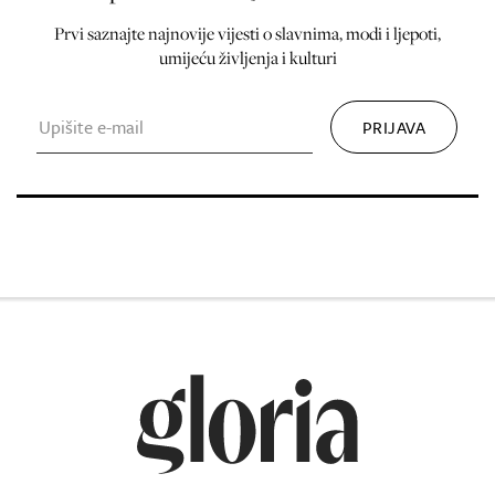
Prvi saznajte najnovije vijesti o slavnima, modi i ljepoti,
umijeću življenja i kulturi