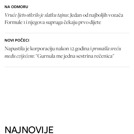
NA ODMORU
Vruće ljeto otkrilo je slatku tajnu
: Jedan od najboljih vozača
Formule 1 i njegova supruga čekaju prvo dijete
NOVI POČECI
pronašla sreću
Napustila je korporaciju nakon 12 godina i
među cvijećem
: "Gurnula me jedna sestrina rečenica"
NAJNOVIJE