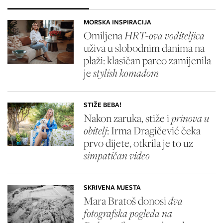
MORSKA INSPIRACIJA
Omiljena
HRT-ova voditeljica
uživa u slobodnim danima na
plaži: klasičan pareo zamijenila
je
stylish komadom
STIŽE BEBA!
Nakon zaruka, stiže i
prinova u
obitelj
: Irma Dragičević čeka
prvo dijete, otkrila je to uz
simpatičan video
SKRIVENA MJESTA
Mara Bratoš donosi
dva
fotografska pogleda na