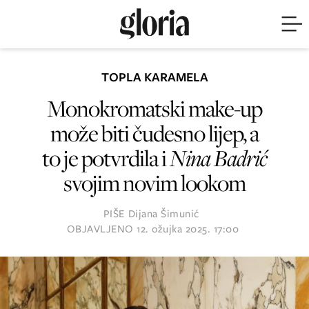
TOPLA KARAMELA
Monokromatski make-up
može biti čudesno lijep, a
to je potvrdila i
Nina Badrić
svojim novim lookom
PIŠE
Dijana Šimunić
OBJAVLJENO
12. ožujka 2025. 17:00