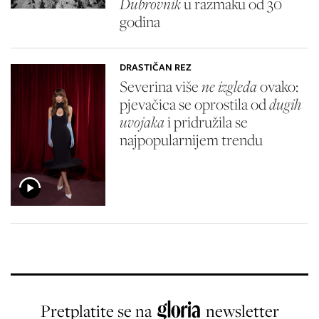
Dubrovnik
u razmaku od 30
godina
DRASTIČAN REZ
Severina više
ne izgleda
ovako:
pjevačica se oprostila od
dugih
uvojaka
i pridružila se
najpopularnijem trendu
Pretplatite se na
newsletter