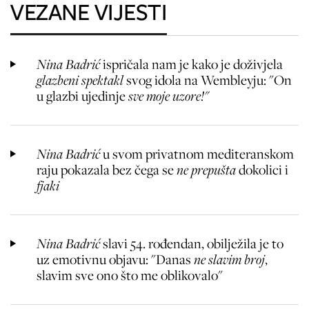
VEZANE VIJESTI
Nina Badrić
ispričala nam je kako je doživjela
glazbeni spektakl
svog idola na Wembleyju: "On
u glazbi ujedinje
sve moje uzore!"
Nina Badrić
u svom privatnom mediteranskom
raju pokazala bez čega
se
ne prepušta
dokolici i
fjaki
Nina Badrić
slavi 54. rođendan, obilježila je to
uz emotivnu objavu: "Danas
ne slavim broj
,
slavim sve ono što me oblikovalo"