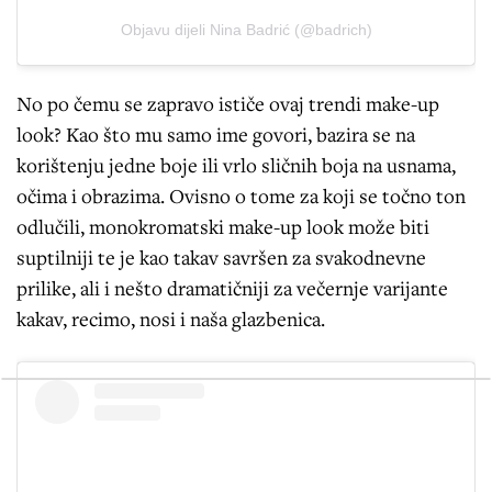
Objavu dijeli Nina Badrić (@badrich)
No po čemu se zapravo ističe ovaj trendi make-up
look? Kao što mu samo ime govori, bazira se na
korištenju jedne boje ili vrlo sličnih boja na usnama,
očima i obrazima. Ovisno o tome za koji se točno ton
odlučili, monokromatski make-up look može biti
suptilniji te je kao takav savršen za svakodnevne
prilike, ali i nešto dramatičniji za večernje varijante
kakav, recimo, nosi i naša glazbenica.