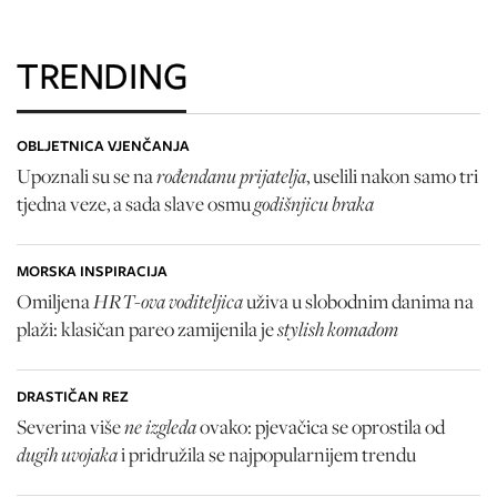
TRENDING
OBLJETNICA VJENČANJA
rođendanu prijatelja
Upoznali su se na
, uselili nakon samo tri
godišnjicu braka
tjedna veze, a sada slave osmu
MORSKA INSPIRACIJA
HRT-ova voditeljica
Omiljena
uživa u slobodnim danima na
stylish komadom
plaži: klasičan pareo zamijenila je
DRASTIČAN REZ
ne izgleda
Severina više
ovako: pjevačica se oprostila od
dugih uvojaka
i pridružila se najpopularnijem trendu