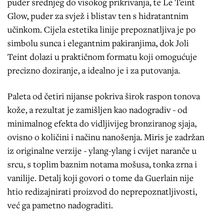
puder srednjeg do visokog prikrivanja, te Le Teint
Glow, puder za svjež i blistav ten s hidratantnim
učinkom. Cijela estetika linije prepoznatljiva je po
simbolu sunca i elegantnim pakiranjima, dok Joli
Teint dolazi u praktičnom formatu koji omogućuje
precizno doziranje, a idealno je i za putovanja.
Paleta od četiri nijanse pokriva širok raspon tonova
kože, a rezultat je zamišljen kao nadogradiv - od
minimalnog efekta do vidljivijeg bronziranog sjaja,
ovisno o količini i načinu nanošenja. Miris je zadržan
iz originalne verzije - ylang-ylang i cvijet naranče u
srcu, s toplim baznim notama mošusa, tonka zrna i
vanilije. Detalj koji govori o tome da Guerlain nije
htio redizajnirati proizvod do neprepoznatljivosti,
već ga pametno nadograditi.