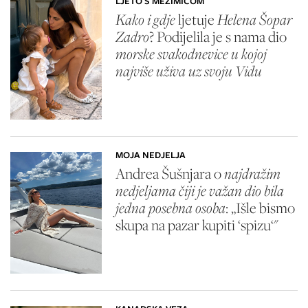
LJETO S MEZIMICOM
Kako i gdje
ljetuje
Helena Šopar
Zadro
? Podijelila je s nama dio
morske svakodnevice u kojoj
najviše uživa uz svoju Vidu
MOJA NEDJELJA
Andrea Šušnjara o
najdražim
nedjeljama čiji je važan dio bila
jedna posebna osoba
: „Išle bismo
skupa na pazar kupiti ‘spizu‘"