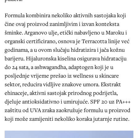
Formula kombinira nekoliko aktivnih sastojaka koji
čine ovaj proizvod zanimljivim i izvan konteksta
šminke. Arganovo ulje, etički nabavljeno u Maroku i
organski certificirano, osnova je Terracotta linije već
godinama, a u ovom slučaju hidratizira i jača kožnu
barijeru. Hijaluronska kiselina osigurava hidrataciju
do 24 sata, a ashwagandha, adaptogen koji je u
posljednje vrijeme prešao iz wellness u skincare
sektor, reducira vidljive znakove umora. Ekstrakt
ehinaceje, aktivni sastojak prirodnog podrijetla,
djeluje antioksidativno i umirujuće. SPF 20 uz PA+++
zaštitu od UVA zraka zaokružuje formulu u proizvod
koji može zamijeniti nekoliko koraka jutarnje rutine.