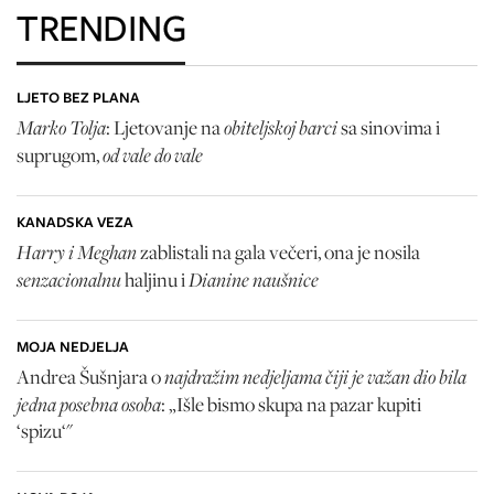
TRENDING
LJETO BEZ PLANA
Marko Tolja
obiteljskoj barci
: Ljetovanje na
sa sinovima i
od vale do vale
suprugom,
KANADSKA VEZA
Harry i Meghan
zablistali na gala večeri, ona je nosila
senzacionalnu
Dianine naušnice
haljinu i
MOJA NEDJELJA
najdražim nedjeljama čiji je važan dio bila
Andrea Šušnjara o
jedna posebna osoba
: „Išle bismo skupa na pazar kupiti
‘spizu‘"