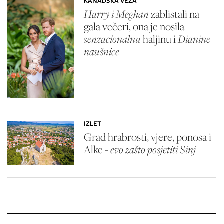
KANADSKA VEZA
Harry i Meghan
zablistali na
gala večeri, ona je nosila
senzacionalnu
haljinu i
Dianine
naušnice
IZLET
Grad hrabrosti, vjere, ponosa i
Alke -
evo zašto posjetiti Sinj