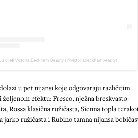
avu dijeli Victoria Beckham Beauty (@victoriabeckhambeauty)
dolazi u pet nijansi koje odgovaraju različitim
 željenom efektu: Fresco, nježna breskvasto-
ta, Rossa klasična ružičasta, Sienna topla terako
a jarko ružičasta i Rubino tamna nijansa bobiča