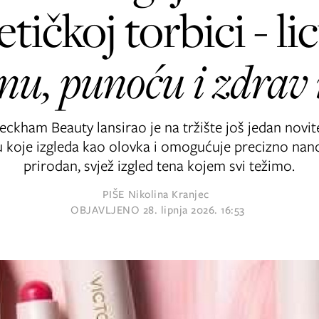
ičkoj torbici - li
inu, punoću i zdrav 
eckham Beauty lansirao je na tržište još jedan novi
u koje izgleda kao olovka i omogućuje precizno nano
prirodan, svjež izgled tena kojem svi težimo.
PIŠE
Nikolina Kranjec
OBJAVLJENO
28. lipnja 2026. 16:53