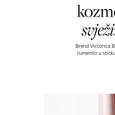
kozmet
svjež
Brend Victorica B
rumenilo u stick