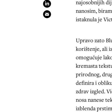
najosobnijih di
nanosim, biram 
istaknula je Vic
Upravo zato Blu
korištenje, ali
omogućuje lako 
kremasta tekstu
prirodnog, drug
definira i oblik
zdrav izgled. Vi
nosa nanese tek
izblenda prstima