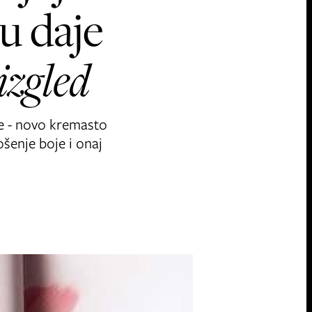
cu daje
izgled
te - novo kremasto
šenje boje i onaj