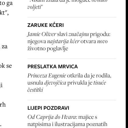
to ga
voljeti
"
kt",
ZARUKE KĆERI
Jamie Oliver
slavi
značajnu
prigodu:
njegova
najstarija kćer
otvara
novo
 za
životno poglavlje
ok se
PRESLATKA MRVICA
Princeza Eugenie
otkrila da je rodila,
usnula
djevojčica
privukla je
tisuće
ji
čestitki
vrh
LIJEPI POZDRAVI
Od Caprija do Hvara
: majice s
.
natpisima i ilustracijama poznatih