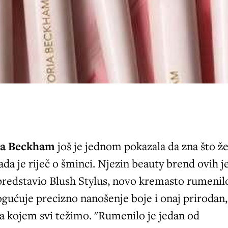
ia Beckham
još je jednom pokazala da zna što ž
ada je riječ o šminci. Njezin beauty brend ovih j
predstavio Blush Stylus, novo kremasto rumenil
gućuje precizno nanošenje boje i onaj prirodan,
na kojem svi težimo. "Rumenilo je jedan od