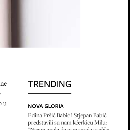
TRENDING
ene
e
o u
NOVA GLORIA
Edina Pršić Babić i Stjepan Babić
predstavili su nam kćerkicu Milu:
"Nisam znala da je moguće
ovoliko