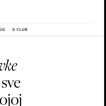
GG
G CLUB
vke
 sve
ojoj