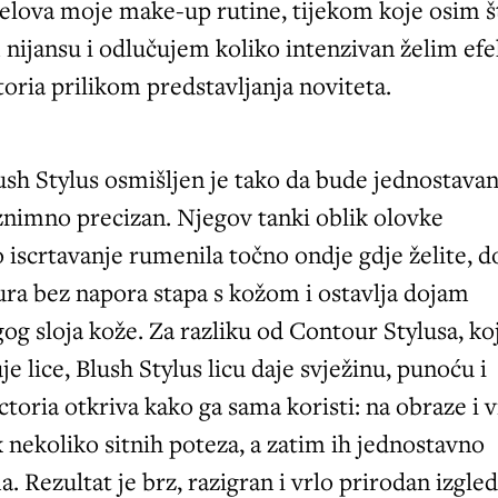
jelova moje make-up rutine, tijekom koje osim š
nijansu i odlučujem koliko intenzivan želim efe
toria prilikom predstavljanja noviteta.
sh Stylus osmišljen je tako da bude jednostavan
 iznimno precizan. Njegov tanki oblik olovke
iscrtavanje rumenila točno ondje gdje želite, d
ra bez napora stapa s kožom i ostavlja dojam
og sloja kože. Za razliku od Contour Stylusa, ko
uje lice, Blush Stylus licu daje svježinu, punoću i
ctoria otkriva kako ga sama koristi: na obraze i 
 nekoliko sitnih poteza, a zatim ih jednostavno
. Rezultat je brz, razigran i vrlo prirodan izgled