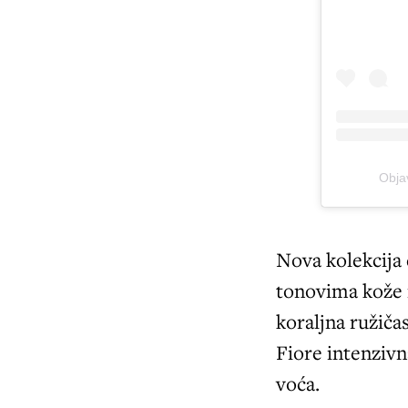
Obj
Nova kolekcija 
tonovima kože i
koraljna ružičas
Fiore intenzivn
voća.