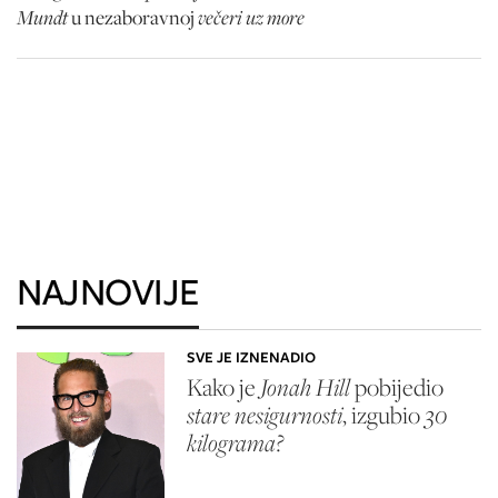
Mundt
večeri uz more
u nezaboravnoj
NAJNOVIJE
SVE JE IZNENADIO
Kako je
Jonah Hill
pobijedio
stare nesigurnosti
, izgubio
30
kilograma?