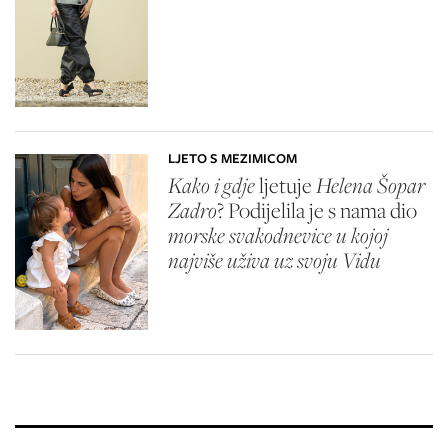
LJETO S MEZIMICOM
Kako i gdje
ljetuje
Helena Šopar
Zadro
? Podijelila je s nama dio
morske svakodnevice u kojoj
najviše uživa uz svoju Vidu