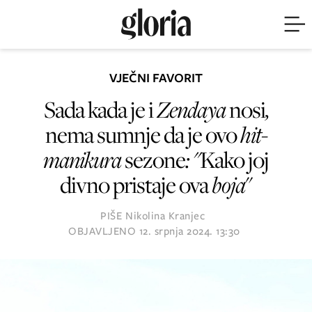
VJEČNI FAVORIT
Sada kada je i
Zendaya
nosi
,
nema sumnje da je ovo
hit-
manikura
sezone
: "
Kako joj
divno pristaje ova
boja
"
PIŠE
Nikolina Kranjec
OBJAVLJENO
12. srpnja 2024. 13:30