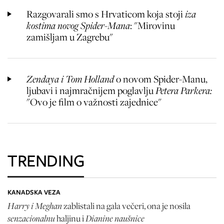
Razgovarali smo s Hrvaticom koja stoji
iza
kostima novog Spider-Mana
: "Mirovinu
zamišljam u Zagrebu"
Zendaya i Tom Holland
o novom Spider-Manu,
ljubavi i najmračnijem poglavlju
Petera Parkera:
"Ovo je film o važnosti zajednice"
TRENDING
KANADSKA VEZA
Harry i Meghan
zablistali na gala večeri, ona je nosila
senzacionalnu
Dianine naušnice
haljinu i