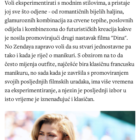
Voli eksperimentirati s modnim stilovima, a pristaje
joj sve što odjene - od romantičnih bijelih haljina,
glamuroznih kombinacija za crvene tepihe, poslovnih
odijela i kombinezona do futurističkih kreacija kakve
je nosila promovirajući drugi nastavak filma "Dina".
No Zendaya zapravo voli da su stvari jednostavne pa
tako i kada je riječ o manikuri. S obzirom na to da
često mijenja outfite, najčešće bira klasičnu francusku
manikuru, no sada kada je završila s promoviranjem
svojih posljednjih filmskih uradaka, ima više vremena
za eksperimentiranje, a njezin je posljednji izbor u
isto vrijeme je iznenađujuć i klasičan.