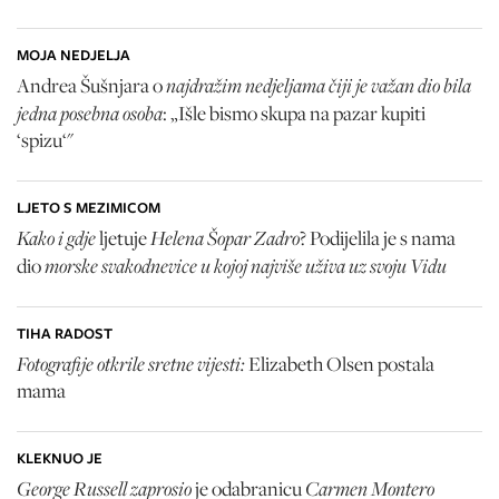
MOJA NEDJELJA
najdražim nedjeljama čiji je važan dio bila
Andrea Šušnjara o
jedna posebna osoba
: „Išle bismo skupa na pazar kupiti
‘spizu‘"
LJETO S MEZIMICOM
Kako i gdje
Helena Šopar Zadro
ljetuje
? Podijelila je s nama
morske svakodnevice u kojoj najviše uživa uz svoju Vidu
dio
TIHA RADOST
Fotografije otkrile sretne vijesti:
Elizabeth Olsen
postala
mama
KLEKNUO JE
George Russell zaprosio
Carmen Montero
je odabranicu