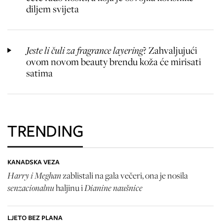
diljem svijeta
Jeste li čuli za fragrance layering
? Zahvaljujući
ovom novom beauty brendu koža će mirisati
satima
TRENDING
KANADSKA VEZA
Harry i Meghan
zablistali na gala večeri, ona je nosila
senzacionalnu
Dianine naušnice
haljinu i
LJETO BEZ PLANA