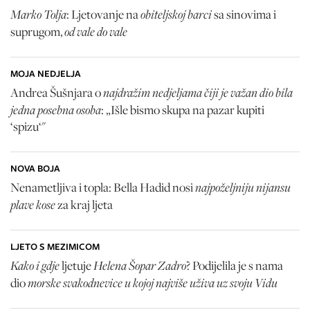
Marko Tolja
obiteljskoj barci
: Ljetovanje na
sa sinovima i
od vale do vale
suprugom,
MOJA NEDJELJA
najdražim nedjeljama čiji je važan dio bila
Andrea Šušnjara o
jedna posebna osoba
: „Išle bismo skupa na pazar kupiti
‘spizu‘"
NOVA BOJA
najpoželjniju nijansu
Nenametljiva i topla: Bella Hadid nosi
plave kose
za kraj ljeta
LJETO S MEZIMICOM
Kako i gdje
Helena Šopar Zadro
ljetuje
? Podijelila je s nama
morske svakodnevice u kojoj najviše uživa uz svoju Vidu
dio