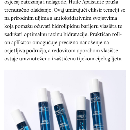
osjećaj zatezanja i nelagode, Huile Apaisante pruža
trenutačno olakšanje. Ovaj umirujući eliksir temelji se
na prirodnim uljima s antioksidativnim svojstvima
koja pomažu očuvati hidrolipidnu barijeru vlasišta te
zadržati optimalnu razinu hidratacije. Praktičan roll-
on aplikator omogućuje precizno nanošenje na
osjetljiva područja, a redovitom uporabom vlasište
ostaje uravnoteženo i zaštićeno tijekom cijelog ljeta.