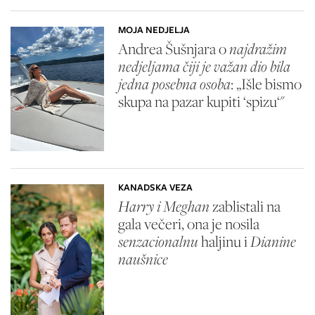
MOJA NEDJELJA
Andrea Šušnjara o
najdražim
nedjeljama čiji je važan dio bila
jedna posebna osoba
: „Išle bismo
skupa na pazar kupiti ‘spizu‘"
KANADSKA VEZA
Harry i Meghan
zablistali na
gala večeri, ona je nosila
senzacionalnu
haljinu i
Dianine
naušnice