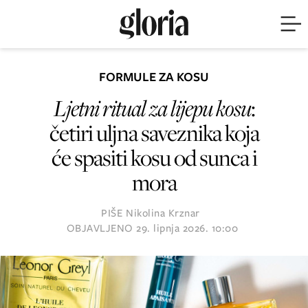
FORMULE ZA KOSU
Ljetni ritual za lijepu kosu
:
četiri uljna saveznika koja
će spasiti kosu od sunca i
mora
PIŠE
Nikolina Krznar
OBJAVLJENO
29. lipnja 2026. 10:00