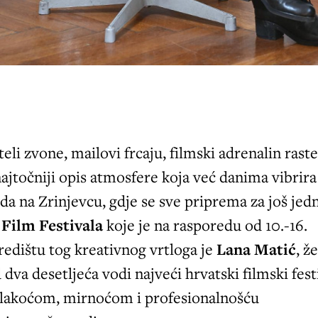
teli zvone, mailovi frcaju, filmski adrenalin raste
najtočniji opis atmosfere koja već danima vibrira
da na Zrinjevcu, gdje se sve priprema za još jed
Film Festivala
koje je na rasporedu od 10.-16.
redištu tog kreativnog vrtloga je
Lana Matić
, ž
 dva desetljeća vodi najveći hrvatski filmski fest
lakoćom, mirnoćom i profesionalnošću