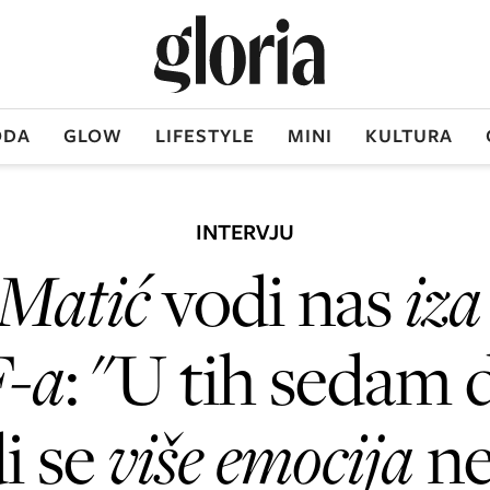
DA
GLOW
LIFESTYLE
MINI
KULTURA
INTERVJU
Matić
vodi nas
iza
-a
: "U tih sedam 
i se
više emocija
ne