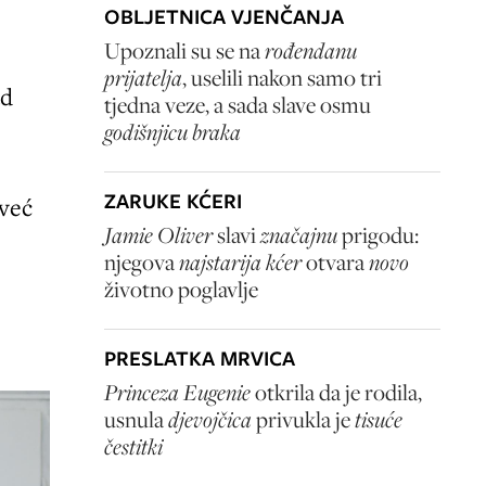
OBLJETNICA VJENČANJA
Upoznali su se na
rođendanu
prijatelja
, uselili nakon samo tri
ad
tjedna veze, a sada slave osmu
godišnjicu braka
ZARUKE KĆERI
 već
Jamie Oliver
slavi
značajnu
prigodu:
njegova
najstarija kćer
otvara
novo
životno poglavlje
PRESLATKA MRVICA
Princeza Eugenie
otkrila da je rodila,
usnula
djevojčica
privukla je
tisuće
čestitki