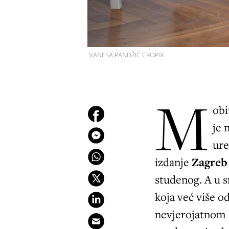
VANESA PANDŽIĆ CROPIX
M
obi
je 
ure
izdanje
Zagreb 
studenog. A u s
koja već više od
nevjerojatnom 