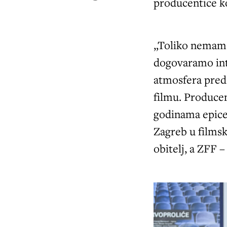
producentice ko
„Toliko nemam 
dogovaramo inte
atmosfera pred 
filmu. Producen
godinama epicen
Zagreb u filmsk
obitelj, a ZFF –