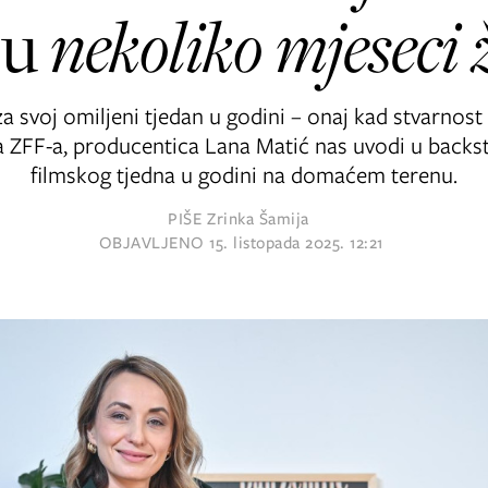
 u
nekoliko mjeseci 
 svoj omiljeni tjedan u godini – onaj kad stvarnost do
a ZFF-a, producentica Lana Matić nas uvodi u backs
filmskog tjedna u godini na domaćem terenu.
PIŠE
Zrinka Šamija
OBJAVLJENO
15. listopada 2025. 12:21