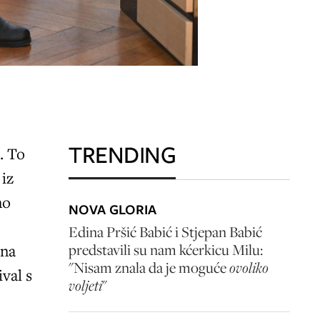
TRENDING
. To
 iz
no
NOVA GLORIA
Edina Pršić Babić i Stjepan Babić
ena
predstavili su nam kćerkicu Milu:
"Nisam znala da je moguće
ovoliko
ival s
voljeti
"