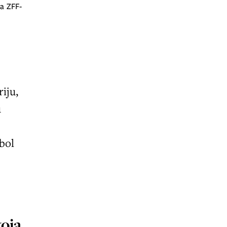
riju,
u
mbol
koja