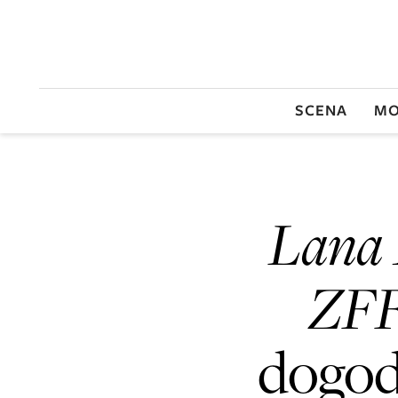
SCENA
MO
Lana 
ZFF
dogod