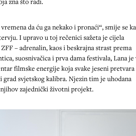
ja zna što radi.
vremena da ću ga nekako i pronaći“, smije se k
rvju. I upravo u toj rečenici sažeta je cijela
ZFF – adrenalin, kaos i beskrajna strast prema
tica, suosnivačica i prva dama festivala, Lana je
tar filmske energije koja svake jeseni pretvara
i grad svjetskog kalibra. Njezin tim je uhodana
 njihov zajednički životni projekt.