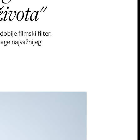
života"
bije filmski filter.
tage najvažnijeg