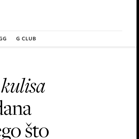
GG
G CLUB
 kulisa
dana
go što