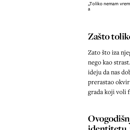
„Toliko nemam vremena da ću ga nekako i pronaći“, smije se Lana Matić uoči početka ZFF-
a
Zašto tolik
Zato što iza nje
nego kao strast.
ideju da nas do
prerastao okvir
grada koji voli f
Ovogodišnj
identitetu, 