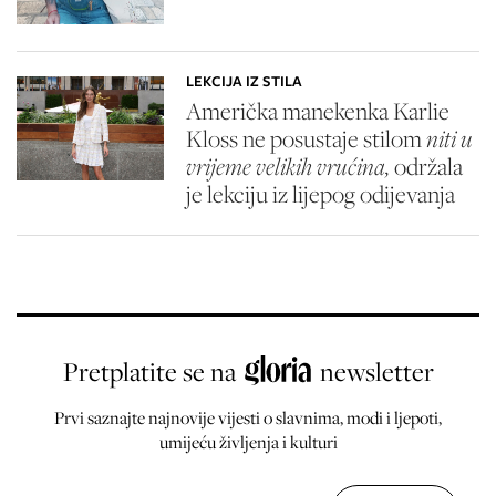
LEKCIJA IZ STILA
Američka manekenka Karlie
Kloss ne posustaje stilom
niti u
vrijeme velikih vrućina,
održala
je lekciju iz lijepog odijevanja
Pretplatite se na
newsletter
Prvi saznajte najnovije vijesti o slavnima, modi i ljepoti,
umijeću življenja i kulturi