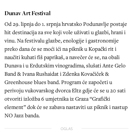
Dunav Art Festival
Od 29. lipnja do 1. srpnja hrvatsko Podunavlje postaje
hit destinacija za sve koji vole uživati u glazbi, hrani i
vinu. Na festivalu glazbe, enologije i gastronomije
preko dana će se moći ići na piknik u Kopački rit i
naučiti kuhati fiš paprikaš, a navečer će se, na obali
Dunava i u Erdutskim vinogradima, slušati Ante Gelo
Band & Ivana Rushaidat i Zdenka Kovačiček &
Greenhouse blues band. Program će započeti u
perivoju vukovarskog dvorca Eltz gdje će se u 20 sati
otvoriti izložba 6 umjetnika iz Graza “Grafički
element” dok će se zabava nastaviti uz piknik i nastup
NO Jazz banda.
OGLAS