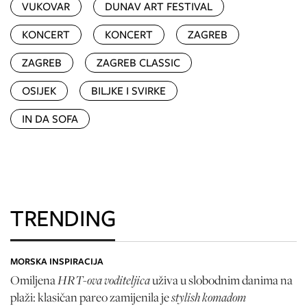
VUKOVAR
DUNAV ART FESTIVAL
KONCERT
KONCERT
ZAGREB
ZAGREB
ZAGREB CLASSIC
OSIJEK
BILJKE I SVIRKE
IN DA SOFA
TRENDING
MORSKA INSPIRACIJA
HRT-ova voditeljica
Omiljena
uživa u slobodnim danima na
stylish komadom
plaži: klasičan pareo zamijenila je