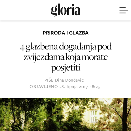
PRIRODA I GLAZBA
4 glazbena događanja pod
zvijezdama koja morate
posjetiti
PIŠE
Dina Dončević
OBJAVLJENO
28. lipnja 2017. 18:25