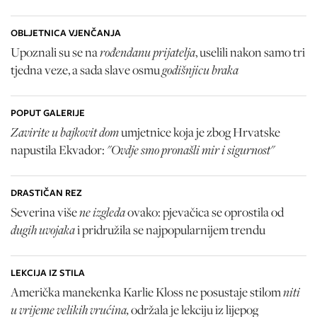
OBLJETNICA VJENČANJA
rođendanu prijatelja
Upoznali su se na
, uselili nakon samo tri
godišnjicu braka
tjedna veze, a sada slave osmu
POPUT GALERIJE
Zavirite u bajkovit dom
umjetnice koja je zbog Hrvatske
"Ovdje smo pronašli mir i sigurnost"
napustila Ekvador:
DRASTIČAN REZ
ne izgleda
Severina više
ovako: pjevačica se oprostila od
dugih uvojaka
i pridružila se najpopularnijem trendu
LEKCIJA IZ STILA
niti
Američka manekenka Karlie Kloss ne posustaje stilom
u vrijeme velikih vrućina,
održala je lekciju iz lijepog