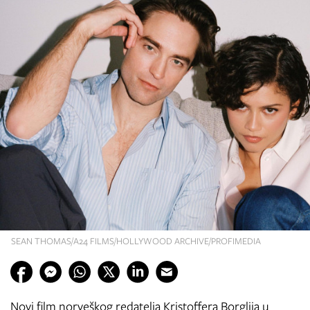
SEAN THOMAS/A24 FILMS/HOLLYWOOD ARCHIVE/PROFIMEDIA
Novi film norveškog redatelja Kristoffera Borglija u