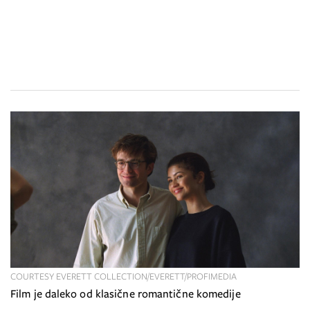
COURTESY EVERETT COLLECTION/EVERETT/PROFIMEDIA
Film je daleko od klasične romantične komedije