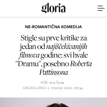
NE-ROMANTIČNA KOMEDIJA
Stigle su prve kritike za
jedan od
najiščekivanijih
filmova
godine: svi hvale
"Dramu", posebno
Roberta
Pattinsona
PIŠE
Ana Šoda
OBJAVLJENO
2. travnja 2026. 08:34