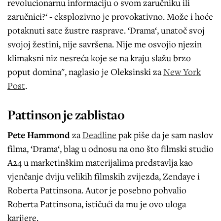
revolucionarnu informaciju o svom zaručniku ili
zaručnici?‘ - eksplozivno je provokativno. Može i hoće
potaknuti sate žustre rasprave. ‘Drama‘, unatoč svoj
svojoj žestini, nije savršena. Nije me osvojio njezin
klimaksni niz nesreća koje se na kraju slažu brzo
poput domina", naglasio je Oleksinski za
New York
Post
.
Pattinson je zablistao
Pete Hammond
za
Deadline
pak piše da je sam naslov
filma, ‘Drama‘, blag u odnosu na ono što filmski studio
A24 u marketinškim materijalima predstavlja kao
vjenčanje dviju velikih filmskih zvijezda, Zendaye i
Roberta Pattinsona. Autor je posebno pohvalio
Roberta Pattinsona, ističući da mu je ovo uloga
karijere.