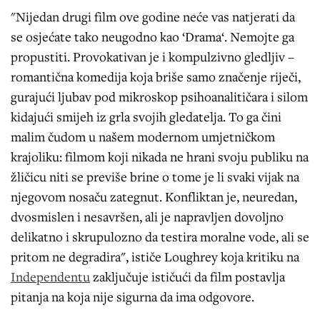
"Nijedan drugi film ove godine neće vas natjerati da
se osjećate tako neugodno kao ‘Drama‘. Nemojte ga
propustiti. Provokativan je i kompulzivno gledljiv –
romantična komedija koja briše samo značenje riječi,
gurajući ljubav pod mikroskop psihoanalitičara i silom
kidajući smijeh iz grla svojih gledatelja. To ga čini
malim čudom u našem modernom umjetničkom
krajoliku: filmom koji nikada ne hrani svoju publiku na
žličicu niti se previše brine o tome je li svaki vijak na
njegovom nosaču zategnut. Konfliktan je, neuredan,
dvosmislen i nesavršen, ali je napravljen dovoljno
delikatno i skrupulozno da testira moralne vode, ali se
pritom ne degradira", ističe Loughrey koja kritiku na
Independentu
zaključuje ističući da film postavlja
pitanja na koja nije sigurna da ima odgovore.