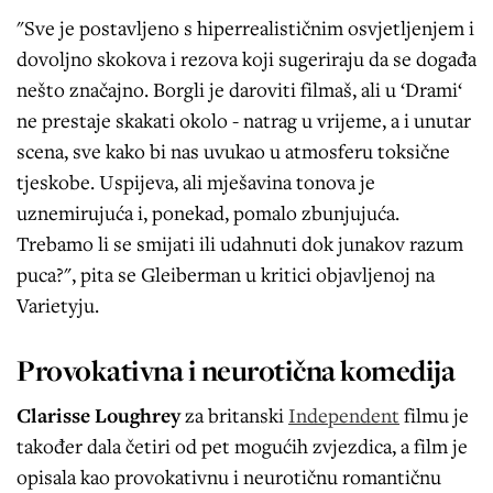
"Sve je postavljeno s hiperrealističnim osvjetljenjem i
dovoljno skokova i rezova koji sugeriraju da se događa
nešto značajno. Borgli je daroviti filmaš, ali u ‘Drami‘
ne prestaje skakati okolo - natrag u vrijeme, a i unutar
scena, sve kako bi nas uvukao u atmosferu toksične
tjeskobe. Uspijeva, ali mješavina tonova je
uznemirujuća i, ponekad, pomalo zbunjujuća.
Trebamo li se smijati ili udahnuti dok junakov razum
puca?", pita se Gleiberman u kritici objavljenoj na
Varietyju.
Provokativna i neurotična komedija
Clarisse Loughrey
za britanski
Independent
filmu je
također dala četiri od pet mogućih zvjezdica, a film je
opisala kao provokativnu i neurotičnu romantičnu