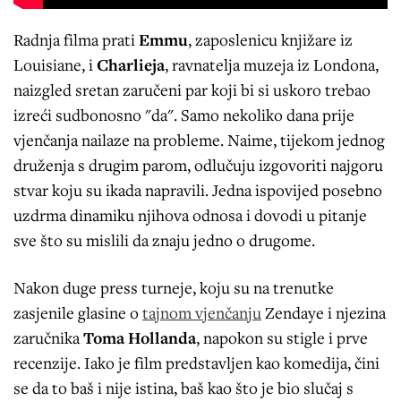
Radnja filma prati
Emmu
, zaposlenicu knjižare iz
Louisiane, i
Charlieja
, ravnatelja muzeja iz Londona,
naizgled sretan zaručeni par koji bi si uskoro trebao
izreći sudbonosno "da". Samo nekoliko dana prije
vjenčanja nailaze na probleme. Naime, tijekom jednog
druženja s drugim parom, odlučuju izgovoriti najgoru
stvar koju su ikada napravili. Jedna ispovijed posebno
uzdrma dinamiku njihova odnosa i dovodi u pitanje
sve što su mislili da znaju jedno o drugome.
Nakon duge press turneje, koju su na trenutke
zasjenile glasine o
tajnom vjenčanju
Zendaye i njezina
zaručnika
Toma Hollanda
, napokon su stigle i prve
recenzije. Iako je film predstavljen kao komedija, čini
se da to baš i nije istina, baš kao što je bio slučaj s