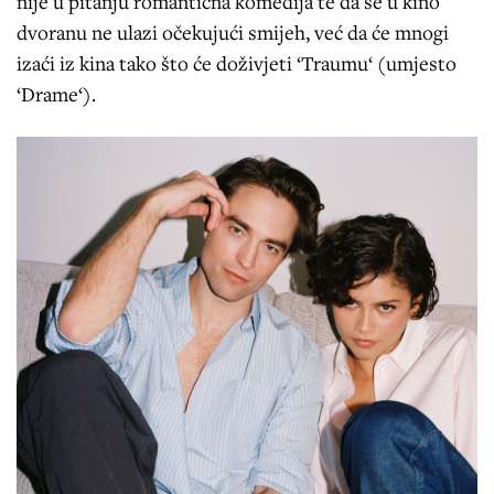
nije u pitanju romantična komedija te da se u kino
dvoranu ne ulazi očekujući smijeh, već da će mnogi
izaći iz kina tako što će doživjeti ‘Traumu‘ (umjesto
‘Drame‘).