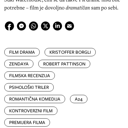
potrebne – film je dovoljno
dramatičan
sam po sebi.
FILM DRAMA
KRISTOFFER BORGLI
ZENDAYA
ROBERT PATTINSON
FILMSKA RECENZIJA
PSIHOLOŠKI TRILER
ROMANTIČNA KOMEDIJA
A24
KONTROVERZNI FILM
PREMIJERA FILMA