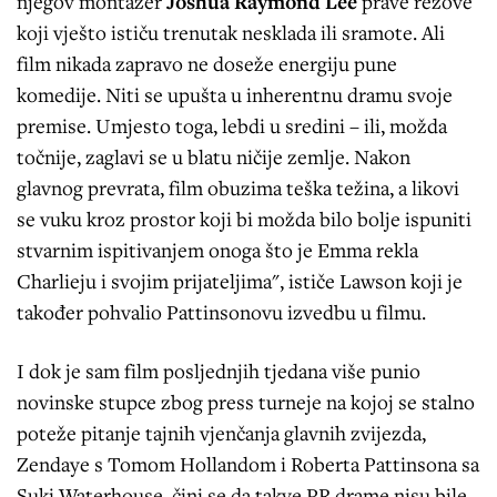
njegov montažer
Joshua Raymond Lee
prave rezove
koji vješto ističu trenutak nesklada ili sramote. Ali
film nikada zapravo ne doseže energiju pune
komedije. Niti se upušta u inherentnu dramu svoje
premise. Umjesto toga, lebdi u sredini – ili, možda
točnije, zaglavi se u blatu ničije zemlje. Nakon
glavnog prevrata, film obuzima teška težina, a likovi
se vuku kroz prostor koji bi možda bilo bolje ispuniti
stvarnim ispitivanjem onoga što je Emma rekla
Charlieju i svojim prijateljima", ističe Lawson koji je
također pohvalio Pattinsonovu izvedbu u filmu.
I dok je sam film posljednjih tjedana više punio
novinske stupce zbog press turneje na kojoj se stalno
poteže pitanje tajnih vjenčanja glavnih zvijezda,
Zendaye s Tomom Hollandom i Roberta Pattinsona sa
Suki Waterhouse, čini se da takve PR drame nisu bile