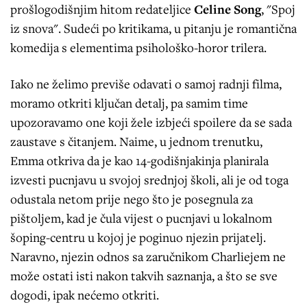
prošlogodišnjim hitom redateljice
Celine Song
, "Spoj
iz snova". Sudeći po kritikama, u pitanju je romantična
komedija s elementima psihološko-horor trilera.
Iako ne želimo previše odavati o samoj radnji filma,
moramo otkriti ključan detalj, pa samim time
upozoravamo one koji žele izbjeći spoilere da se sada
zaustave s čitanjem. Naime, u jednom trenutku,
Emma otkriva da je kao 14-godišnjakinja planirala
izvesti pucnjavu u svojoj srednjoj školi, ali je od toga
odustala netom prije nego što je posegnula za
pištoljem, kad je čula vijest o pucnjavi u lokalnom
šoping-centru u kojoj je poginuo njezin prijatelj.
Naravno, njezin odnos sa zaručnikom Charliejem ne
može ostati isti nakon takvih saznanja, a što se sve
dogodi, ipak nećemo otkriti.