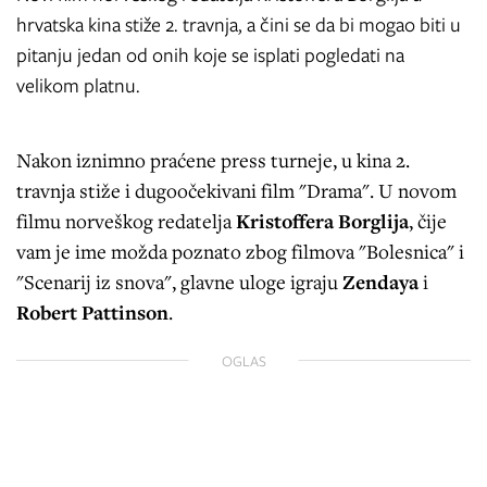
hrvatska kina stiže 2. travnja, a čini se da bi mogao biti u
pitanju jedan od onih koje se isplati pogledati na
velikom platnu.
Nakon iznimno praćene press turneje, u kina 2.
travnja stiže i dugoočekivani film "Drama". U novom
filmu norveškog redatelja
Kristoffera Borglija
, čije
vam je ime možda poznato zbog filmova "Bolesnica" i
"Scenarij iz snova", glavne uloge igraju
Zendaya
i
Robert Pattinson
.
OGLAS