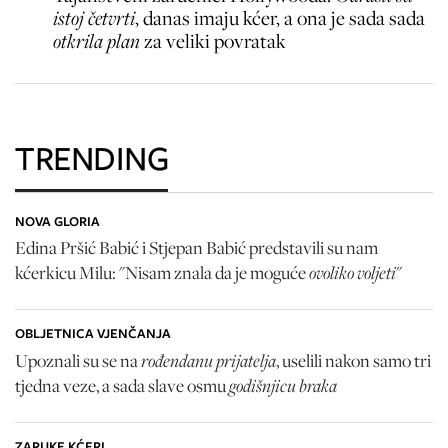
istoj četvrti
, danas imaju kćer, a ona je sada sada
otkrila plan
za veliki povratak
TRENDING
NOVA GLORIA
Edina Pršić Babić i Stjepan Babić predstavili su nam
ovoliko voljeti
kćerkicu Milu: "Nisam znala da je moguće
"
OBLJETNICA VJENČANJA
rođendanu prijatelja
Upoznali su se na
, uselili nakon samo tri
godišnjicu braka
tjedna veze, a sada slave osmu
ZARUKE KĆERI