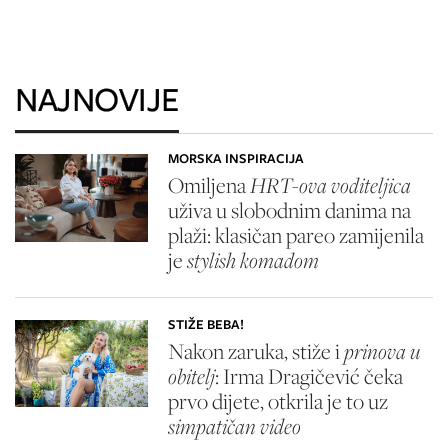
NAJNOVIJE
MORSKA INSPIRACIJA
Omiljena
HRT-ova voditeljica
uživa u slobodnim danima na
plaži: klasičan pareo zamijenila
je
stylish komadom
STIŽE BEBA!
Nakon zaruka, stiže i
prinova u
obitelj
: Irma Dragičević čeka
prvo dijete, otkrila je to uz
simpatičan video