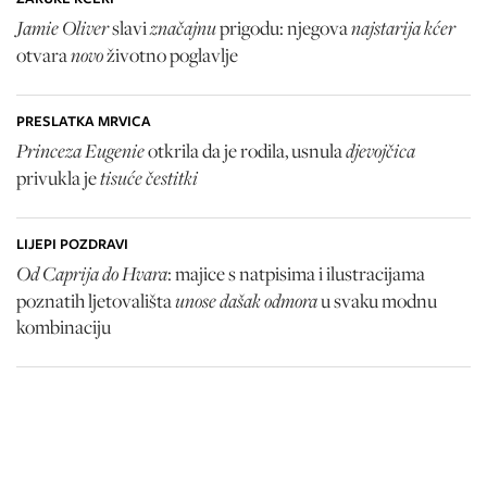
Jamie Oliver
značajnu
najstarija kćer
slavi
prigodu: njegova
novo
otvara
životno poglavlje
PRESLATKA MRVICA
Princeza Eugenie
djevojčica
otkrila da je rodila, usnula
tisuće čestitki
privukla je
LIJEPI POZDRAVI
Od Caprija do Hvara
: majice s natpisima i ilustracijama
unose dašak odmora
poznatih ljetovališta
u svaku modnu
kombinaciju