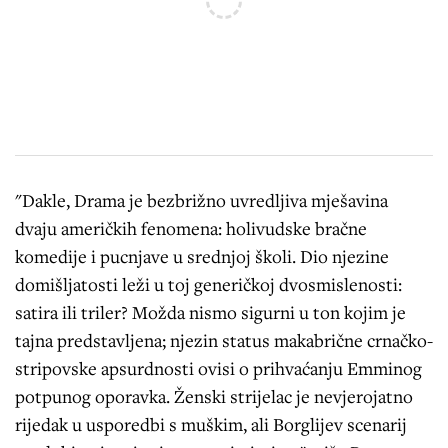
"Dakle, Drama je bezbrižno uvredljiva mješavina
dvaju američkih fenomena: holivudske bračne
komedije i pucnjave u srednjoj školi. Dio njezine
domišljatosti leži u toj generičkoj dvosmislenosti:
satira ili triler? Možda nismo sigurni u ton kojim je
tajna predstavljena; njezin status makabrične crnačko-
stripovske apsurdnosti ovisi o prihvaćanju Emminog
potpunog oporavka. Ženski strijelac je nevjerojatno
rijedak u usporedbi s muškim, ali Borglijev scenarij