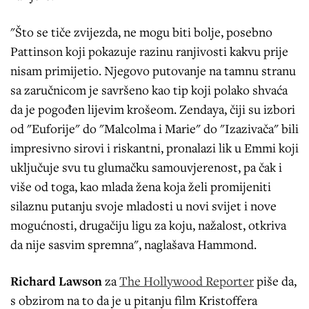
"Što se tiče zvijezda, ne mogu biti bolje, posebno
Pattinson koji pokazuje razinu ranjivosti kakvu prije
nisam primijetio. Njegovo putovanje na tamnu stranu
sa zaručnicom je savršeno kao tip koji polako shvaća
da je pogođen lijevim krošeom. Zendaya, čiji su izbori
od "Euforije" do "Malcolma i Marie" do "Izazivača" bili
impresivno sirovi i riskantni, pronalazi lik u Emmi koji
uključuje svu tu glumačku samouvjerenost, pa čak i
više od toga, kao mlada žena koja želi promijeniti
silaznu putanju svoje mladosti u novi svijet i nove
mogućnosti, drugačiju ligu za koju, nažalost, otkriva
da nije sasvim spremna", naglašava Hammond.
Richard Lawson
za
The Hollywood Reporter
piše da,
s obzirom na to da je u pitanju film Kristoffera