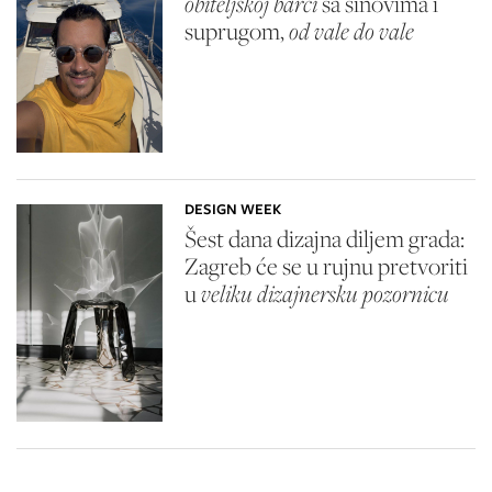
obiteljskoj barci
sa sinovima i
suprugom,
od vale do vale
DESIGN WEEK
Šest dana dizajna diljem grada:
Zagreb će se u rujnu pretvoriti
u
veliku dizajnersku pozornicu