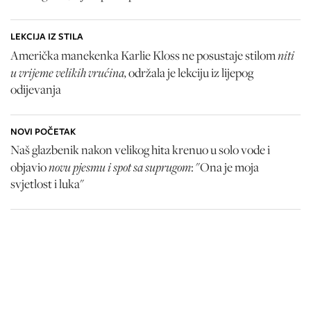
LEKCIJA IZ STILA
niti
Američka manekenka Karlie Kloss ne posustaje stilom
u vrijeme velikih vrućina,
održala je lekciju iz lijepog
odijevanja
NOVI POČETAK
Naš glazbenik nakon velikog hita krenuo u solo vode i
novu pjesmu i spot sa suprugom
objavio
: "Ona je moja
svjetlost i luka"