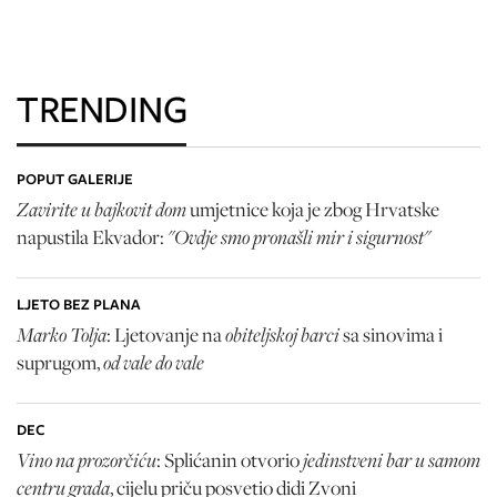
TRENDING
POPUT GALERIJE
Zavirite u bajkovit dom
umjetnice koja je zbog Hrvatske
"Ovdje smo pronašli mir i sigurnost"
napustila Ekvador:
LJETO BEZ PLANA
Marko Tolja
obiteljskoj barci
: Ljetovanje na
sa sinovima i
od vale do vale
suprugom,
DEC
Vino na prozorčiću
jedinstveni bar u samom
: Splićanin otvorio
centru grada
, cijelu priču posvetio didi Zvoni