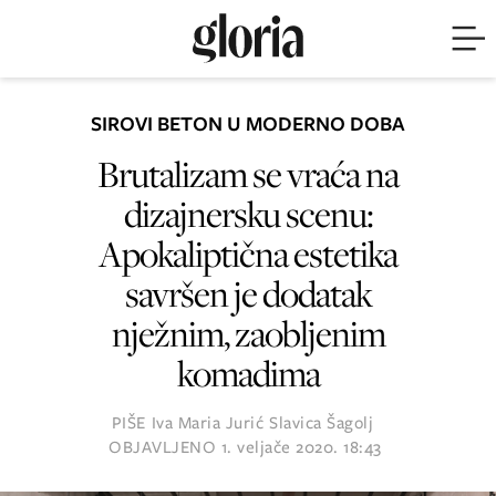
SIROVI BETON U MODERNO DOBA
Brutalizam se vraća na
dizajnersku scenu:
Apokaliptična estetika
savršen je dodatak
nježnim, zaobljenim
komadima
PIŠE
Iva Maria Jurić
Slavica Šagolj
OBJAVLJENO
1. veljače 2020. 18:43