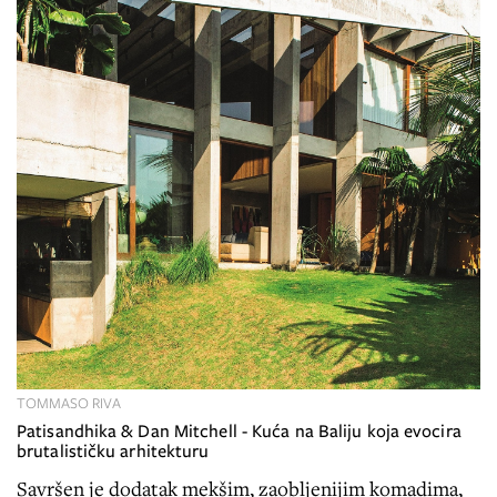
TOMMASO RIVA
Patisandhika & Dan Mitchell - Kuća na Baliju koja evocira
brutalističku arhitekturu
Savršen je dodatak mekšim, zaobljenijim komadima,