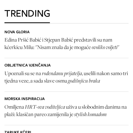
TRENDING
NOVA GLORIA
Edina Pršić Babić i Stjepan Babić predstavili su nam
ovoliko voljeti
kćerkicu Milu: "Nisam znala da je moguće
"
OBLJETNICA VJENČANJA
rođendanu prijatelja
Upoznali su se na
, uselili nakon samo tri
godišnjicu braka
tjedna veze, a sada slave osmu
MORSKA INSPIRACIJA
HRT-ova voditeljica
Omiljena
uživa u slobodnim danima na
stylish komadom
plaži: klasičan pareo zamijenila je
ZARUKE KĆERI