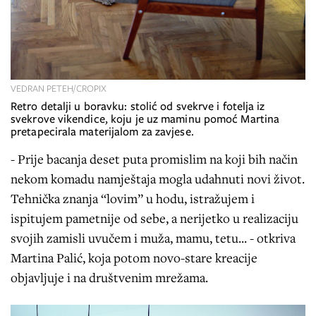
VEDRAN PETEH/CROPIX
Retro detalji u boravku: stolić od svekrve i fotelja iz
svekrove vikendice, koju je uz maminu pomoć Martina
pretapecirala materijalom za zavjese.
- Prije bacanja deset puta promislim na koji bih način
nekom komadu namještaja mogla udahnuti novi život.
Tehnička znanja “lovim” u hodu, istražujem i
ispitujem pametnije od sebe, a nerijetko u realizaciju
svojih zamisli uvučem i muža, mamu, tetu... - otkriva
Martina Palić, koja potom novo-stare kreacije
objavljuje i na društvenim mrežama.