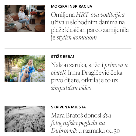
MORSKA INSPIRACIJA
Omiljena
HRT-ova voditeljica
uživa u slobodnim danima na
plaži: klasičan pareo zamijenila
je
stylish komadom
STIŽE BEBA!
Nakon zaruka, stiže i
prinova u
obitelj
: Irma Dragičević čeka
prvo dijete, otkrila je to uz
simpatičan video
SKRIVENA MJESTA
Mara Bratoš donosi
dva
fotografska pogleda na
Dubrovnik
u razmaku od 30