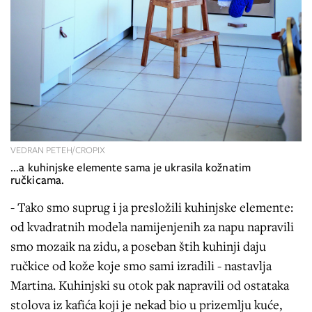
VEDRAN PETEH/CROPIX
...a kuhinjske elemente sama je ukrasila kožnatim
ručkicama.
- Tako smo suprug i ja presložili kuhinjske elemente:
od kvadratnih modela namijenjenih za napu napravili
smo mozaik na zidu, a poseban štih kuhinji daju
ručkice od kože koje smo sami izradili - nastavlja
Martina. Kuhinjski su otok pak napravili od ostataka
stolova iz kafića koji je nekad bio u prizemlju kuće,