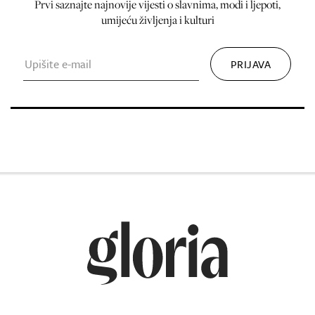
Prvi saznajte najnovije vijesti o slavnima, modi i ljepoti,
umijeću življenja i kulturi