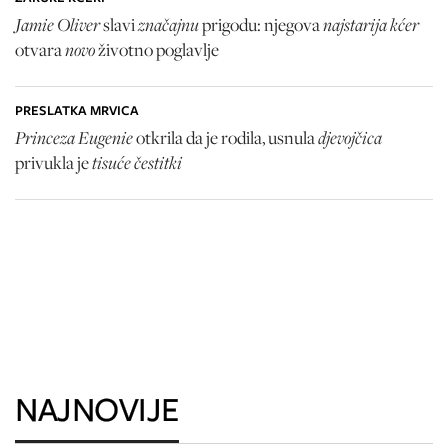
Jamie Oliver
značajnu
najstarija kćer
slavi
prigodu: njegova
novo
otvara
životno poglavlje
PRESLATKA MRVICA
Princeza Eugenie
djevojčica
otkrila da je rodila, usnula
tisuće čestitki
privukla je
NAJNOVIJE