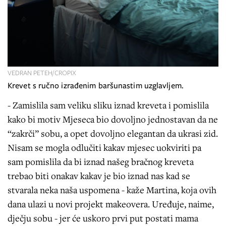
VEDRAN PETEH/CROPIX
Krevet s ručno izrađenim baršunastim uzglavljem.
- Zamislila sam veliku sliku iznad kreveta i pomislila
kako bi motiv Mjeseca bio dovoljno jednostavan da ne
“zakrči” sobu, a opet dovoljno elegantan da ukrasi zid.
Nisam se mogla odlučiti kakav mjesec uokviriti pa
sam pomislila da bi iznad našeg bračnog kreveta
trebao biti onakav kakav je bio iznad nas kad se
stvarala neka naša uspomena - kaže Martina, koja ovih
dana ulazi u novi projekt makeovera. Uređuje, naime,
dječju sobu - jer će uskoro prvi put postati mama