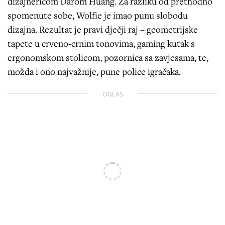
dizajnericom Darom Huang. Za razliku od prethodno
spomenute sobe, Wolfie je imao punu slobodu
dizajna. Rezultat je pravi dječji raj – geometrijske
tapete u crveno-crnim tonovima, gaming kutak s
ergonomskom stolicom, pozornica sa zavjesama, te,
možda i ono najvažnije, pune police igračaka.
OGLAS