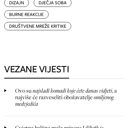
DIZAJN
DJEČJA SOBA
BURNE REAKCIJE
DRUŠTVENE MREŽE KRITIKE
VEZANE VIJESTI
Ovo su
najslađi komadi koje ćete danas vidjeti
, a
najviše će razveseliti obožavatelje
omiljenog
medvjedića
Cvjetna haljina male
princeze Lilibeth je