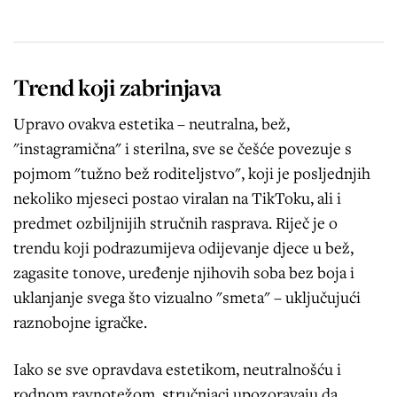
Trend koji zabrinjava
Upravo ovakva estetika – neutralna, bež,
"instagramična" i sterilna, sve se češće povezuje s
pojmom "tužno bež roditeljstvo", koji je posljednjih
nekoliko mjeseci postao viralan na TikToku, ali i
predmet ozbiljnijih stručnih rasprava. Riječ je o
trendu koji podrazumijeva odijevanje djece u bež,
zagasite tonove, uređenje njihovih soba bez boja i
uklanjanje svega što vizualno "smeta" – uključujući
raznobojne igračke.
Iako se sve opravdava estetikom, neutralnošću i
rodnom ravnotežom, stručnjaci upozoravaju da