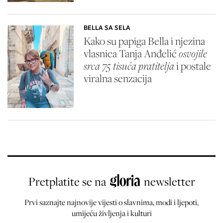
BELLA SA SELA
Kako su papiga Bella i njezina
vlasnica Tanja Anđelić
osvojile
srca 75 tisuća pratitelja
i postale
viralna senzacija
Pretplatite se na
newsletter
Prvi saznajte najnovije vijesti o slavnima, modi i ljepoti,
umijeću življenja i kulturi