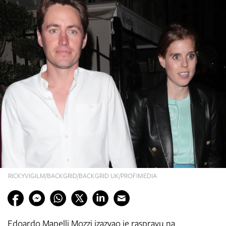
RICKYVIGILM/BACKGRID/BACKGRID UK/PROFIMEDIA
Edoardo Mapelli Mozzi izazvao je raspravu na