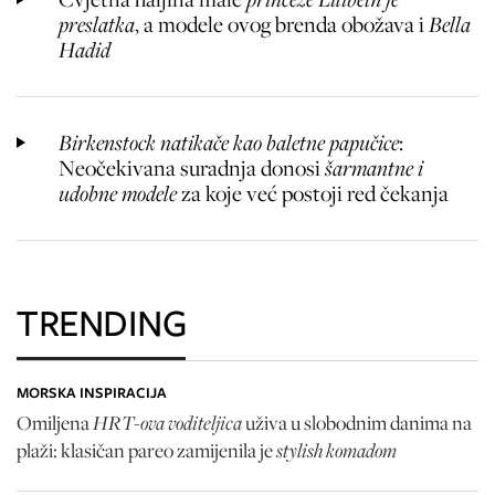
preslatka
, a modele ovog brenda obožava i
Bella
Hadid
Birkenstock natikače kao baletne papučice
:
Neočekivana suradnja donosi
šarmantne i
udobne modele
za koje već postoji red čekanja
TRENDING
MORSKA INSPIRACIJA
HRT-ova voditeljica
Omiljena
uživa u slobodnim danima na
stylish komadom
plaži: klasičan pareo zamijenila je