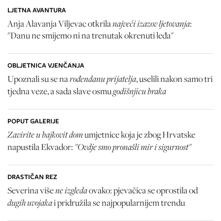
LJETNA AVANTURA
najveći izazov ljetovanja
Anja Alavanja Viljevac otkrila
:
"Danu ne smijemo ni na trenutak okrenuti leđa"
OBLJETNICA VJENČANJA
rođendanu prijatelja
Upoznali su se na
, uselili nakon samo tri
godišnjicu braka
tjedna veze, a sada slave osmu
POPUT GALERIJE
Zavirite u bajkovit dom
umjetnice koja je zbog Hrvatske
"Ovdje smo pronašli mir i sigurnost"
napustila Ekvador:
DRASTIČAN REZ
ne izgleda
Severina više
ovako: pjevačica se oprostila od
dugih uvojaka
i pridružila se najpopularnijem trendu