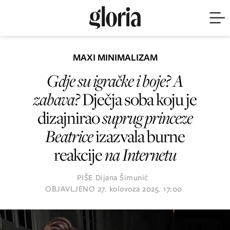
MAXI MINIMALIZAM
Gdje su igračke i boje? A
zabava?
Dječja soba koju je
dizajnirao
suprug princeze
Beatrice
izazvala burne
reakcije
na Internetu
PIŠE
Dijana Šimunić
OBJAVLJENO
27. kolovoza 2025. 17:00