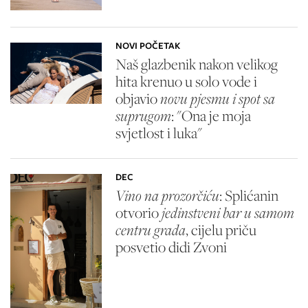
NOVI POČETAK
Naš glazbenik nakon velikog
hita krenuo u solo vode i
objavio
novu pjesmu i spot sa
suprugom
: "Ona je moja
svjetlost i luka"
DEC
Vino na prozorčiću
: Splićanin
otvorio
jedinstveni bar u samom
centru grada
, cijelu priču
posvetio didi Zvoni