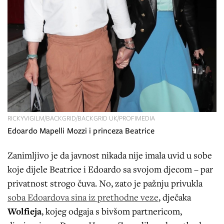
RICKYVIGILM/BACKGRID/BACKGRID UK/PROFIMEDIA
Edoardo Mapelli Mozzi i princeza Beatrice
Zanimljivo je da javnost nikada nije imala uvid u sobe
koje dijele Beatrice i Edoardo sa svojom djecom – par
privatnost strogo čuva. No, zato je pažnju privukla
soba Edoardova sina iz prethodne veze
, dječaka
Wolfieja
, kojeg odgaja s bivšom partnericom,