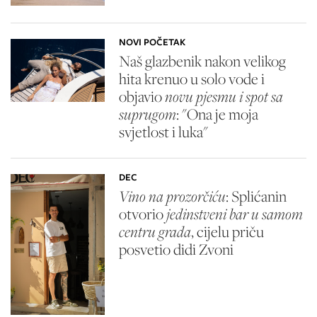
NOVI POČETAK
Naš glazbenik nakon velikog
hita krenuo u solo vode i
objavio
novu pjesmu i spot sa
suprugom
: "Ona je moja
svjetlost i luka"
DEC
Vino na prozorčiću
: Splićanin
otvorio
jedinstveni bar u samom
centru grada
, cijelu priču
posvetio didi Zvoni