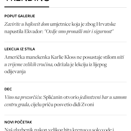
POPUT GALERIJE
Zavirite u bajkovit dom
umjetnice koja je zbog Hrvatske
"Ovdje smo pronašli mir i sigurnost"
napustila Ekvador:
LEKCIJA IZ STILA
niti
Američka manekenka Karlie Kloss ne posustaje stilom
u vrijeme velikih vrućina,
održala je lekciju iz lijepog
odijevanja
DEC
Vino na prozorčiću
jedinstveni bar u samom
: Splićanin otvorio
centru grada
, cijelu priču posvetio didi Zvoni
NOVI POČETAK
Naš glazbenik nakon velikog hita krenuo u solo vode i