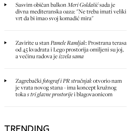
Sasvim običan balkon
Meri Goldašić
sada je
divna mediteranska oaza: "Ne treba imati veliki
vrt da bi imao svoj komadić mira"
Zavirite u stan
Pamele Ramljak
: Prostrana terasa
od 45 kvadrata i Lego prostorija
omiljeni su joj,
a većinu radova je
izvela sama
Zagrebački
fotograf i PR stručnjak
otvorio nam
je vrata novog stana - ima koncept kružnog
toka
s tri glavne prostorije
i blagovaonicom
TRENDING