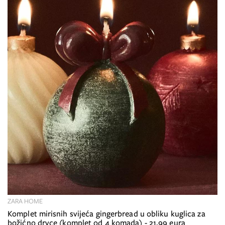
ZARA HOME
Komplet mirisnih svijeća gingerbread u obliku kuglica za
božićno drvce (komplet od 4 komada) - 21,99 eura