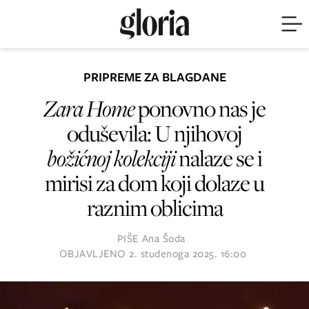
PRIPREME ZA BLAGDANE
Zara Home
ponovno nas je
oduševila: U njihovoj
božićnoj kolekciji
nalaze se i
mirisi za dom koji dolaze u
raznim oblicima
PIŠE
Ana Šoda
OBJAVLJENO
2. studenoga 2025. 16:00