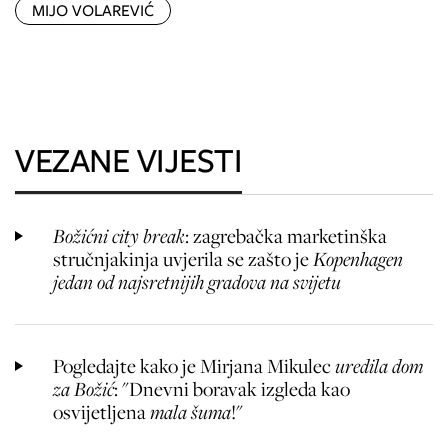
MIJO VOLAREVIĆ
VEZANE VIJESTI
Božićni city break
: zagrebačka marketinška
stručnjakinja uvjerila se zašto je
Kopenhagen
jedan od najsretnijih gradova na svijetu
Pogledajte kako je Mirjana Mikulec
uredila dom
za Božić
: "Dnevni boravak izgleda kao
osvijetljena
mala šuma
!"