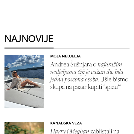
NAJNOVIJE
MOJA NEDJELJA
Andrea Šušnjara o
najdražim
nedjeljama čiji je važan dio bila
jedna posebna osoba
: „Išle bismo
skupa na pazar kupiti ‘spizu‘"
KANADSKA VEZA
Harry i Meghan
zablistali na