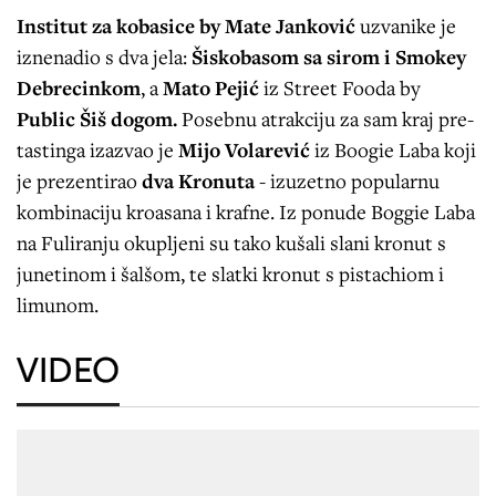
Institut za kobasice by Mate Janković
uzvanike je
iznenadio s dva jela:
Šiskobasom sa sirom i Smokey
Debrecinkom
, a
Mato Pejić
iz Street Fooda by
Public Šiš dogom.
Posebnu atrakciju za sam kraj pre-
tastinga izazvao je
Mijo Volarević
iz Boogie Laba koji
je prezentirao
dva Kronuta
- izuzetno popularnu
kombinaciju kroasana i krafne. Iz ponude Boggie Laba
na Fuliranju okupljeni su tako kušali slani kronut s
junetinom i šalšom, te slatki kronut s pistachiom i
limunom.
VIDEO