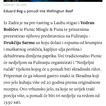
SANDRO SKLEPIC
Eduard Beg u ponudi ima
Wellington Beef
Iz Zadra je na pre-tasting u Laubu stigao i
Vedran
Božičev
iz Picnic Mingle & Funa te prisutnima
prezentirao njihovu predstavnicu na Fuliranju -
Drukčiju Sarmu
uz koju dolazi i espuma od krumpira
i muškatnog oraščića, kapljice ulja peršina i
dehidrirana dimljena paprika. Već tradicionalno Picnic
će nedjeljom na Fuliranju organizirati i "Nedjeljni
ručak" tijekom kojeg će u ponudi biti skradinski rižot.
Pripremat će ga iskusni gastro znalci iz Skradina koji
ovo jelo kuhaju više od 20 godina prema originalnom
receptu. Ovo vrhunsko jelo, za koje se uvijek traži
porcija više, u ponudi će biti tri nedjelje za redom od
13:30 sati.