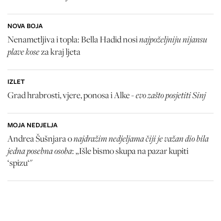
NOVA BOJA
najpoželjniju nijansu
Nenametljiva i topla: Bella Hadid nosi
plave kose
za kraj ljeta
IZLET
evo zašto posjetiti Sinj
Grad hrabrosti, vjere, ponosa i Alke -
MOJA NEDJELJA
najdražim nedjeljama čiji je važan dio bila
Andrea Šušnjara o
jedna posebna osoba
: „Išle bismo skupa na pazar kupiti
‘spizu‘"