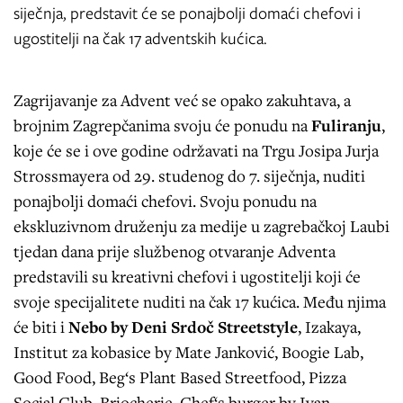
siječnja, predstavit će se ponajbolji domaći chefovi i
ugostitelji na čak 17 adventskih kućica.
Zagrijavanje za Advent već se opako zakuhtava, a
brojnim Zagrepčanima svoju će ponudu na
Fuliranju
,
koje će se i ove godine održavati na Trgu Josipa Jurja
Strossmayera od 29. studenog do 7. siječnja, nuditi
ponajbolji domaći chefovi. Svoju ponudu na
ekskluzivnom druženju za medije u zagrebačkoj Laubi
tjedan dana prije službenog otvaranje Adventa
predstavili su kreativni chefovi i ugostitelji koji će
svoje specijalitete nuditi na čak 17 kućica. Među njima
će biti i
Nebo by Deni Srdoč Streetstyle
, Izakaya,
Institut za kobasice by Mate Janković, Boogie Lab,
Good Food, Beg‘s Plant Based Streetfood, Pizza
Social Club, Briocherie, Chef‘s burger by Ivan