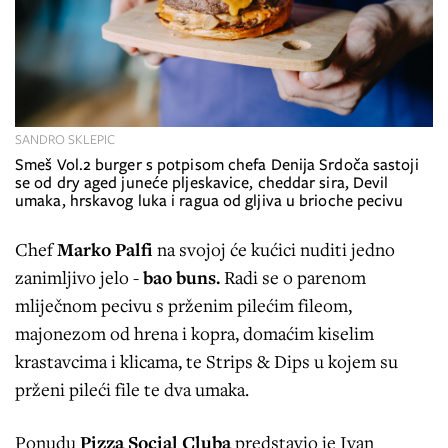
SANDRO SKLEPIC
Smeš Vol.2 burger s potpisom chefa Denija Srdoča sastoji
se od dry aged juneće pljeskavice, cheddar sira, Devil
umaka, hrskavog luka i ragua od gljiva u brioche pecivu
Chef
Marko Palfi
na svojoj će kućici nuditi jedno
zanimljivo jelo -
bao buns.
Radi se o parenom
mliječnom pecivu s prženim pilećim fileom,
majonezom od hrena i kopra, domaćim kiselim
krastavcima i klicama, te Strips & Dips u kojem su
prženi pileći file te dva umaka.
Ponudu
Pizza Social Cluba
predstavio je Ivan