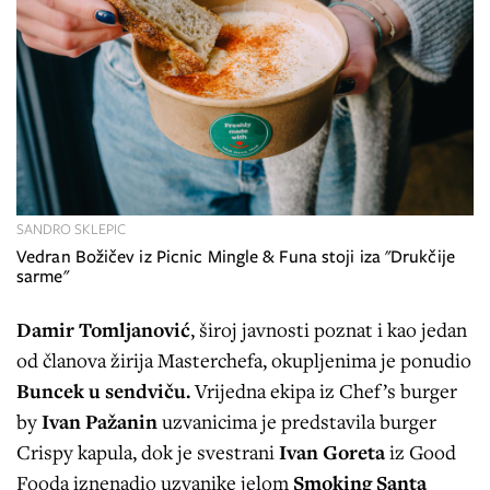
SANDRO SKLEPIC
Vedran Božičev iz Picnic Mingle & Funa stoji iza "Drukčije
sarme"
Damir Tomljanović
, široj javnosti poznat i kao jedan
od članova žirija Masterchefa,
okupljenima je ponudio
Buncek u sendviču.
Vrijedna ekipa iz Chef’s burger
by
Ivan Pažanin
uzvanicima je predstavila burger
Crispy kapula, dok je svestrani
Ivan Goreta
iz Good
Fooda iznenadio uzvanike jelom
Smoking Santa