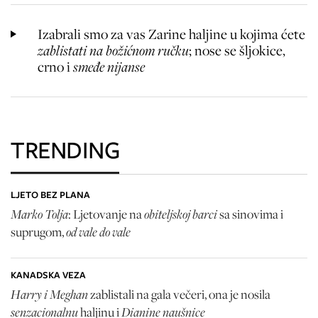
Izabrali smo za vas Zarine haljine u kojima ćete
zablistati na božićnom ručku
; nose se šljokice,
crno i
smeđe nijanse
TRENDING
LJETO BEZ PLANA
Marko Tolja
obiteljskoj barci
: Ljetovanje na
sa sinovima i
od vale do vale
suprugom,
KANADSKA VEZA
Harry i Meghan
zablistali na gala večeri, ona je nosila
senzacionalnu
Dianine naušnice
haljinu i