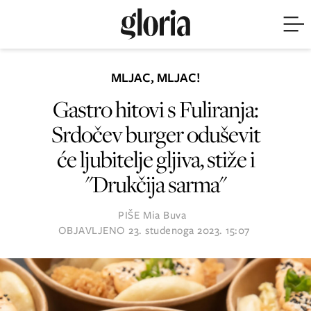
MLJAC, MLJAC!
Gastro hitovi s Fuliranja:
Srdočev burger oduševit
će ljubitelje gljiva, stiže i
"Drukčija sarma"
PIŠE
Mia Buva
OBJAVLJENO
23. studenoga 2023. 15:07