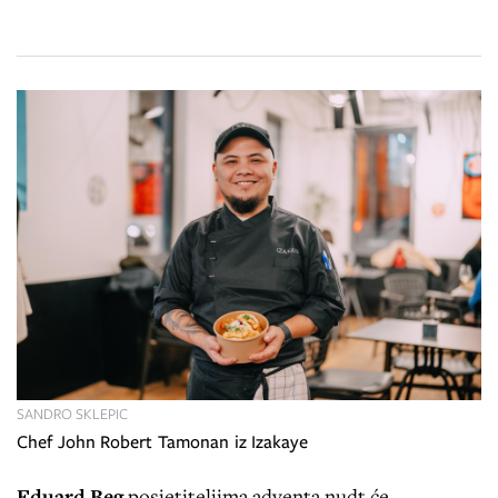
SANDRO SKLEPIC
Chef John Robert Tamonan iz Izakaye
Eduard Beg
posjetiteljima adventa nudt će