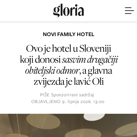
NOVI FAMILY HOTEL
Ovo je hotel u Sloveniji
koji donosi
sasvim drugačiji
obiteljski odmor
, a glavna
zvijezda je lavić Oli
PIŠE
Sponzorirani sadržaj
OBJAVLJENO
9. lipnja 2026. 13:00