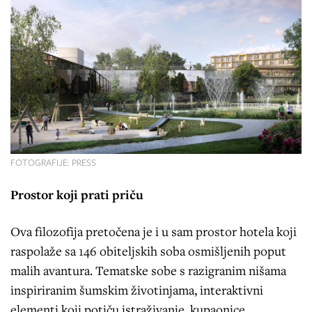
FOTOGRAFIJE: PRESS
Prostor koji prati priču
Ova filozofija pretočena je i u sam prostor hotela koji
raspolaže sa 146 obiteljskih soba osmišljenih poput
malih avantura. Tematske sobe s razigranim nišama
inspiriranim šumskim životinjama, interaktivni
elementi koji potiču istraživanje, kupaonice