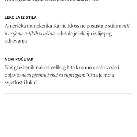
LEKCIJA IZ STILA
niti
Američka manekenka Karlie Kloss ne posustaje stilom
u vrijeme velikih vrućina,
održala je lekciju iz lijepog
odijevanja
NOVI POČETAK
Naš glazbenik nakon velikog hita krenuo u solo vode i
novu pjesmu i spot sa suprugom
objavio
: "Ona je moja
svjetlost i luka"