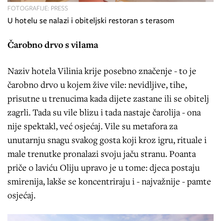
FOTOGRAFIJE: PRESS
U hotelu se nalazi i obiteljski restoran s terasom
Čarobno drvo s vilama
Naziv hotela Vilinia krije posebno značenje - to je
čarobno drvo u kojem žive vile: nevidljive, tihe,
prisutne u trenucima kada dijete zastane ili se obitelj
zagrli. Tada su vile blizu i tada nastaje čarolija - ona
nije spektakl, već osjećaj. Vile su metafora za
unutarnju snagu svakog gosta koji kroz igru, rituale i
male trenutke pronalazi svoju jaču stranu. Poanta
priče o laviću Oliju upravo je u tome: djeca postaju
smirenija, lakše se koncentriraju i - najvažnije - pamte
osjećaj.