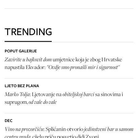
TRENDING
POPUT GALERIJE
Zavirite u bajkovit dom
umjetnice koja je zbog Hrvatske
"Ovdje smo pronašli mir i sigurnost"
napustila Ekvador:
LJETO BEZ PLANA
Marko Tolja
obiteljskoj barci
: Ljetovanje na
sa sinovima i
od vale do vale
suprugom,
DEC
Vino na prozorčiću
jedinstveni bar u samom
: Splićanin otvorio
centru grada
, cijelu priču posvetio didi Zvoni