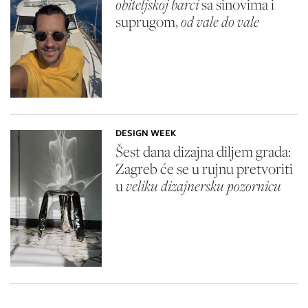
obiteljskoj barci
sa sinovima i
suprugom,
od vale do vale
DESIGN WEEK
Šest dana dizajna diljem grada:
Zagreb će se u rujnu pretvoriti
u
veliku dizajnersku pozornicu