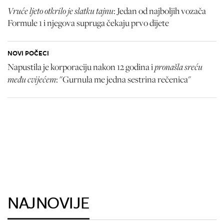
Vruće ljeto otkrilo je slatku tajnu
: Jedan od najboljih vozača
Formule 1 i njegova supruga čekaju prvo dijete
NOVI POČECI
pronašla sreću
Napustila je korporaciju nakon 12 godina i
među cvijećem
: "Gurnula me jedna sestrina rečenica"
NAJNOVIJE