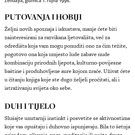
Zendaya, glumica 1. rujna 1996.
PUTOVANJA I HOBIJI
Željni novih spoznaja i iskustava, manje ćete biti
zainteresirani za razvikana ljetovališta, već za
odredišta koja vam mogu ponuditi ono za čim težite,
pogotovo ona koja umjesto lude zabave nude
kombinaciju prirodnih ljepota, kulturno-povijesne
baštine i produhovljene aure kojom zrače. Uživat ćete
u čitanju knjiga koje ste dugo željeli pročitati, ali i
istraživanju svijeta oko sebe.
DUH I TIJELO
Slušajte unutarnji instinkt i posvetite se aktivnostima
koje vas opuštaju i duhovno ispunjavaju. Bila to šetnja
prirodom, plivanje, yoga, meditacija ili nešto drugo