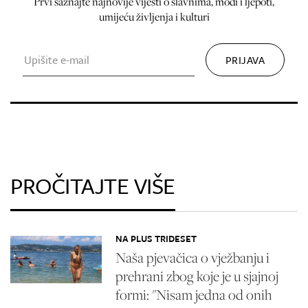
Prvi saznajte najnovije vijesti o slavnima, modi i ljepoti,
umijeću življenja i kulturi
PROČITAJTE VIŠE
NA PLUS TRIDESET
Naša pjevačica o vježbanju i
prehrani zbog koje je u sjajnoj
formi: "Nisam jedna od onih