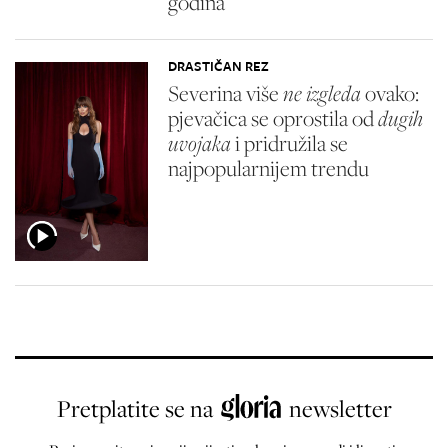
godina
DRASTIČAN REZ
Severina više
ne izgleda
ovako:
pjevačica se oprostila od
dugih
uvojaka
i pridružila se
najpopularnijem trendu
Pretplatite se na
newsletter