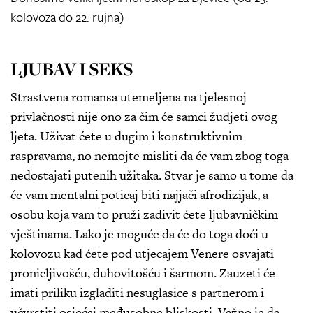
kolovoza do 22. rujna)
LJUBAV I SEKS
Strastvena romansa utemeljena na tjelesnoj
privlačnosti nije ono za čim će samci žudjeti ovog
ljeta. Uživat ćete u dugim i konstruktivnim
raspravama, no nemojte misliti da će vam zbog toga
nedostajati putenih užitaka. Stvar je samo u tome da
će vam mentalni poticaj biti najjači afrodizijak, a
osobu koja vam to pruži zadivit ćete ljubavničkim
vještinama. Lako je moguće da će do toga doći u
kolovozu kad ćete pod utjecajem Venere osvajati
pronicljivošću, duhovitošću i šarmom. Zauzeti će
imati priliku izgladiti nesuglasice s partnerom i
učvrstiti osjećaj međusobne bliskosti. Važno je da