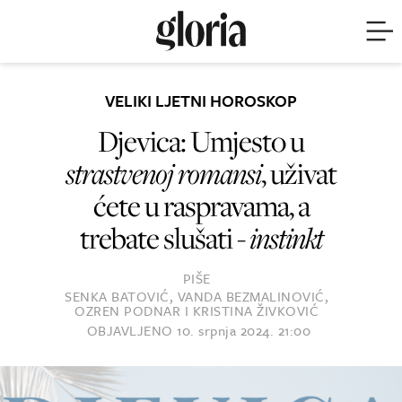
VELIKI LJETNI HOROSKOP
Djevica: Umjesto u
strastvenoj romansi
, uživat
ćete u raspravama, a
trebate slušati -
instinkt
PIŠE
SENKA BATOVIĆ, VANDA BEZMALINOVIĆ,
OZREN PODNAR I KRISTINA ŽIVKOVIĆ
OBJAVLJENO
10. srpnja 2024. 21:00