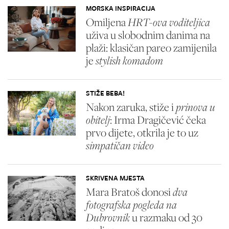
MORSKA INSPIRACIJA
Omiljena
HRT-ova voditeljica
uživa u slobodnim danima na
plaži: klasičan pareo zamijenila
je
stylish komadom
STIŽE BEBA!
Nakon zaruka, stiže i
prinova u
obitelj
: Irma Dragičević čeka
prvo dijete, otkrila je to uz
simpatičan video
SKRIVENA MJESTA
Mara Bratoš donosi
dva
fotografska pogleda na
Dubrovnik
u razmaku od 30