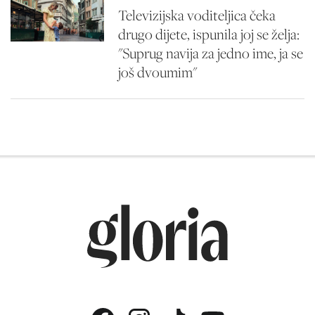
Televizijska voditeljica čeka
drugo dijete, ispunila joj se želja:
"Suprug navija za jedno ime, ja se
još dvoumim"