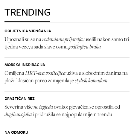
TRENDING
OBLJETNICA VJENČANJA
rođendanu prijatelja
Upoznali su se na
, uselili nakon samo tri
godišnjicu braka
tjedna veze, a sada slave osmu
MORSKA INSPIRACIJA
HRT-ova voditeljica
Omiljena
uživa u slobodnim danima na
stylish komadom
plaži: klasičan pareo zamijenila je
DRASTIČAN REZ
ne izgleda
Severina više
ovako: pjevačica se oprostila od
dugih uvojaka
i pridružila se najpopularnijem trendu
NA ODMORU