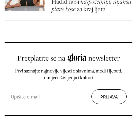
Hadid nosi
najpoželjniju nijansu
plave kose
za kraj ljeta
Pretplatite se na
newsletter
Prvi saznajte najnovije vijesti o slavnima, modi i ljepoti,
umijeću življenja i kulturi