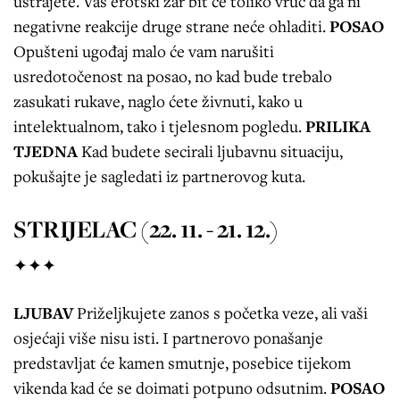
ustrajete. Vaš erotski žar bit će toliko vruć da ga ni
negativne reakcije druge strane neće ohladiti.
POSAO
Opušteni ugođaj malo će vam narušiti
usredotočenost na posao, no kad bude trebalo
zasukati rukave, naglo ćete živnuti, kako u
intelektualnom, tako i tjelesnom pogledu.
PRILIKA
TJEDNA
Kad budete secirali ljubavnu situaciju,
pokušajte je sagledati iz partnerovog kuta.
STRIJELAC (22. 11. - 21. 12.)
✦✦✦
LJUBAV
Priželjkujete zanos s početka veze, ali vaši
osjećaji više nisu isti. I partnerovo ponašanje
predstavljat će kamen smutnje, posebice tijekom
vikenda kad će se doimati potpuno odsutnim.
POSAO