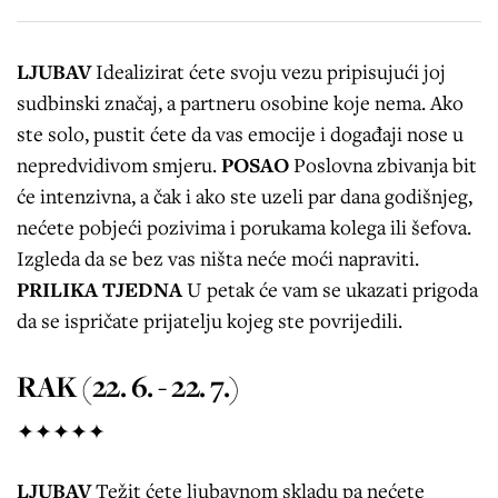
LJUBAV
Idealizirat ćete svoju vezu pripisujući joj
sudbinski značaj, a partneru osobine koje nema. Ako
ste solo, pustit ćete da vas emocije i događaji nose u
nepredvidivom smjeru.
POSAO
Poslovna zbivanja bit
će intenzivna, a čak i ako ste uzeli par dana godišnjeg,
nećete pobjeći pozivima i porukama kolega ili šefova.
Izgleda da se bez vas ništa neće moći napraviti.
PRILIKA TJEDNA
U petak će vam se ukazati prigoda
da se ispričate prijatelju kojeg ste povrijedili.
RAK (22. 6. - 22. 7.)
✦✦✦✦✦
LJUBAV
Težit ćete ljubavnom skladu pa nećete