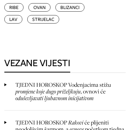
RIBE
OVAN
BLIZANCI
LAV
STRIJELAC
VEZANE VIJESTI
TJEDNI HOROSKOP Vodenjacima stižu
promjene koje dugo priželjkuju
, ovnovi će
oduševljavati ljubavnom inicijativom
TJEDNI HOROSKOP
Rakovi
će plijeniti
neodoljivim šarmom, a
ovnove
početkom tjedna