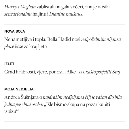
Harry i Meghan
zablistali na gala večeri, ona je nosila
senzacionalnu
Dianine naušnice
haljinu i
NOVA BOJA
najpoželjniju nijansu
Nenametljiva i topla: Bella Hadid nosi
plave kose
za kraj ljeta
IZLET
evo zašto posjetiti Sinj
Grad hrabrosti, vjere, ponosa i Alke -
MOJA NEDJELJA
najdražim nedjeljama čiji je važan dio bila
Andrea Šušnjara o
jedna posebna osoba
: „Išle bismo skupa na pazar kupiti
‘spizu‘"