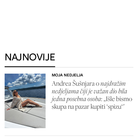
NAJNOVIJE
MOJA NEDJELJA
Andrea Šušnjara o
najdražim
nedjeljama čiji je važan dio bila
jedna posebna osoba
: „Išle bismo
skupa na pazar kupiti ‘spizu‘"