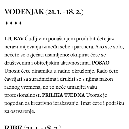
VODENJAK (21. 1. - 18. 2.)
✦✦✦✦
LJUBAV
Ćudljivim ponašanjem produbit ćete jaz
nerazumijevanja između sebe i partnera. Ako ste solo,
nećete se osjećati usamljeno; okupirat ćete se
društvenim i obiteljskim aktivnostima.
POSAO
Unosit ćete dinamiku u radno okruženje. Rado ćete
čavrljati sa suradnicima i družiti se s njima nakon
radnog vremena, no to neće umanjiti vašu
profesionalnost.
PRILIKA TJEDNA
Utorak je
pogodan za kreativno izražavanje. Imat ćete i podršku
za ostvarenje.
RIBE (21. 1. - 18. 2.)