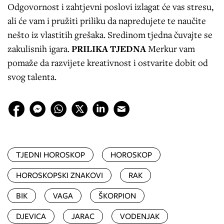
Odgovornost i zahtjevni poslovi izlagat će vas stresu,
ali će vam i pružiti priliku da napredujete te naučite
nešto iz vlastitih grešaka. Sredinom tjedna čuvajte se
zakulisnih igara.
PRILIKA TJEDNA
Merkur vam
pomaže da razvijete kreativnost i ostvarite dobit od
svog talenta.
TJEDNI HOROSKOP
HOROSKOP
HOROSKOPSKI ZNAKOVI
RAK
BIK
VAGA
ŠKORPION
DJEVICA
JARAC
VODENJAK