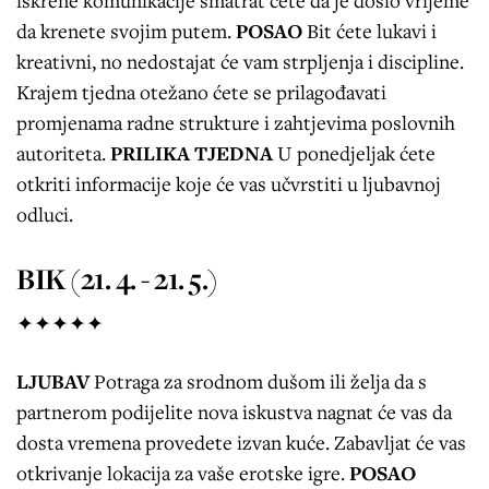
iskrene komunikacije smatrat ćete da je došlo vrijeme
da krenete svojim putem.
POSAO
Bit ćete lukavi i
kreativni, no nedostajat će vam strpljenja i discipline.
Krajem tjedna otežano ćete se prilagođavati
promjenama radne strukture i zahtjevima poslovnih
autoriteta.
PRILIKA TJEDNA
U ponedjeljak ćete
otkriti informacije koje će vas učvrstiti u ljubavnoj
odluci.
BIK (21. 4. - 21. 5.)
✦✦✦✦✦
LJUBAV
Potraga za srodnom dušom ili želja da s
partnerom podijelite nova iskustva nagnat će vas da
dosta vremena provedete izvan kuće. Zabavljat će vas
otkrivanje lokacija za vaše erotske igre.
POSAO