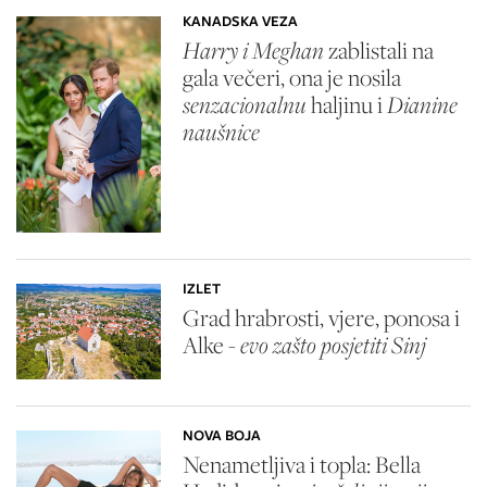
KANADSKA VEZA
Harry i Meghan
zablistali na
gala večeri, ona je nosila
senzacionalnu
haljinu i
Dianine
naušnice
IZLET
Grad hrabrosti, vjere, ponosa i
Alke -
evo zašto posjetiti Sinj
NOVA BOJA
Nenametljiva i topla: Bella