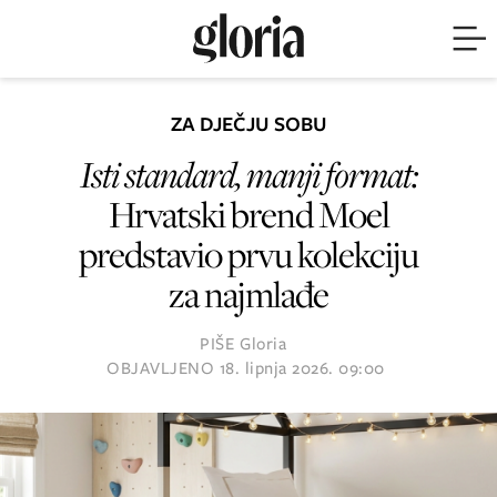
ZA DJEČJU SOBU
Isti standard, manji format:
Hrvatski brend Moel
predstavio prvu kolekciju
za najmlađe
PIŠE
Gloria
OBJAVLJENO
18. lipnja 2026. 09:00