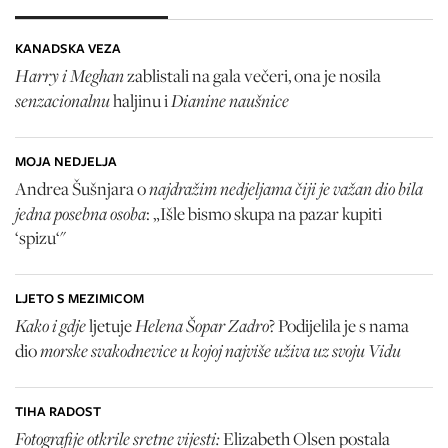
KANADSKA VEZA
Harry i Meghan
zablistali na gala večeri, ona je nosila
senzacionalnu
Dianine naušnice
haljinu i
MOJA NEDJELJA
najdražim nedjeljama čiji je važan dio bila
Andrea Šušnjara o
jedna posebna osoba
: „Išle bismo skupa na pazar kupiti
‘spizu‘"
LJETO S MEZIMICOM
Kako i gdje
Helena Šopar Zadro
ljetuje
? Podijelila je s nama
morske svakodnevice u kojoj najviše uživa uz svoju Vidu
dio
TIHA RADOST
Fotografije otkrile sretne vijesti:
Elizabeth Olsen
postala