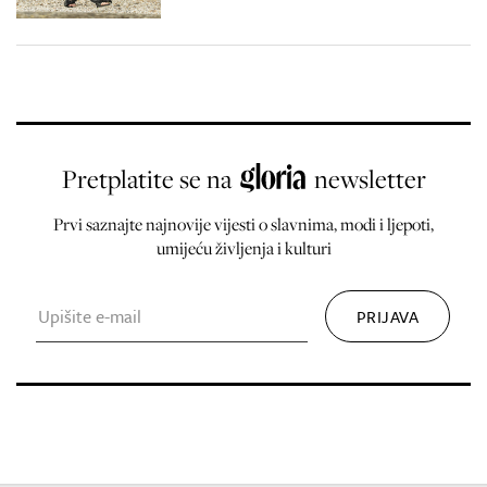
Pretplatite se na
newsletter
Prvi saznajte najnovije vijesti o slavnima, modi i ljepoti,
umijeću življenja i kulturi