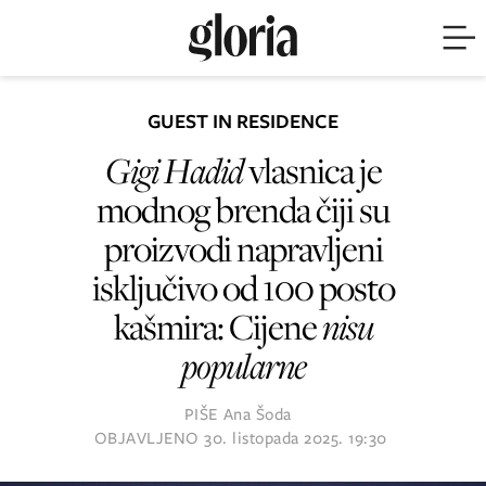
GUEST IN RESIDENCE
Gigi Hadid
vlasnica je
modnog brenda čiji su
proizvodi napravljeni
isključivo od 100 posto
kašmira: Cijene
nisu
popularne
PIŠE
Ana Šoda
OBJAVLJENO
30. listopada 2025. 19:30