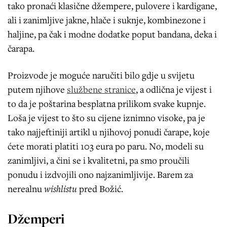
tako pronaći klasične džempere, pulovere i kardigane,
ali i zanimljive jakne, hlače i suknje, kombinezone i
haljine, pa čak i modne dodatke poput bandana, deka i
čarapa.
Proizvode je moguće naručiti bilo gdje u svijetu
putem njihove
službene stranice
, a odlična je vijest i
to da je poštarina besplatna prilikom svake kupnje.
Loša je vijest to što su cijene iznimno visoke, pa je
tako najjeftiniji artikl u njihovoj ponudi čarape, koje
ćete morati platiti 103 eura po paru. No, modeli su
zanimljivi, a čini se i kvalitetni, pa smo proučili
ponudu i izdvojili ono najzanimljivije. Barem za
nerealnu
wishlistu
pred Božić.
Džemperi