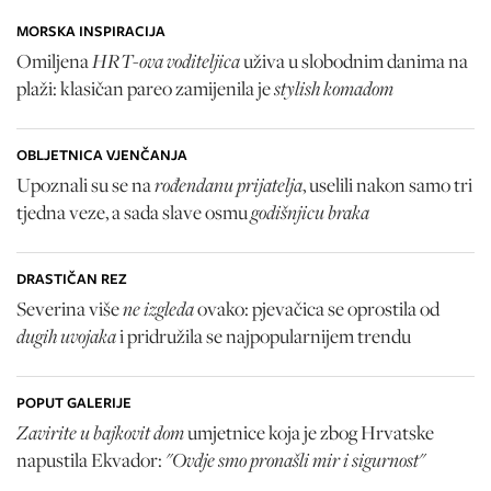
MORSKA INSPIRACIJA
HRT-ova voditeljica
Omiljena
uživa u slobodnim danima na
stylish komadom
plaži: klasičan pareo zamijenila je
OBLJETNICA VJENČANJA
rođendanu prijatelja
Upoznali su se na
, uselili nakon samo tri
godišnjicu braka
tjedna veze, a sada slave osmu
DRASTIČAN REZ
ne izgleda
Severina više
ovako: pjevačica se oprostila od
dugih uvojaka
i pridružila se najpopularnijem trendu
POPUT GALERIJE
Zavirite u bajkovit dom
umjetnice koja je zbog Hrvatske
"Ovdje smo pronašli mir i sigurnost"
napustila Ekvador: