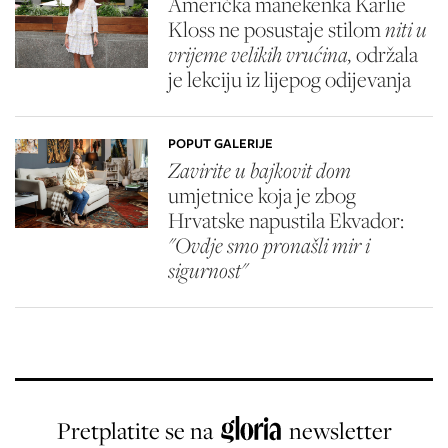
Američka manekenka Karlie
Kloss ne posustaje stilom
niti u
vrijeme velikih vrućina,
održala
je lekciju iz lijepog odijevanja
POPUT GALERIJE
Zavirite u bajkovit dom
umjetnice koja je zbog
Hrvatske napustila Ekvador:
"Ovdje smo pronašli mir i
sigurnost"
Pretplatite se na
newsletter