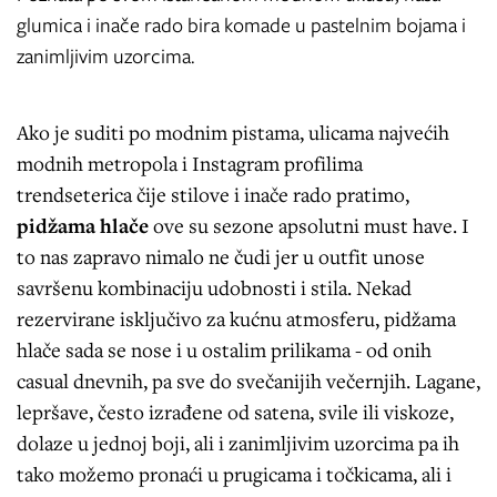
glumica i inače rado bira komade u pastelnim bojama i
zanimljivim uzorcima.
Ako je suditi po modnim pistama, ulicama najvećih
modnih metropola i Instagram profilima
trendseterica čije stilove i inače rado pratimo,
pidžama hlače
ove su sezone apsolutni must have. I
to nas zapravo nimalo ne čudi jer u outfit unose
savršenu kombinaciju udobnosti i stila. Nekad
rezervirane isključivo za kućnu atmosferu, pidžama
hlače sada se nose i u ostalim prilikama - od onih
casual dnevnih, pa sve do svečanijih večernjih. Lagane,
lepršave, često izrađene od satena, svile ili viskoze,
dolaze u jednoj boji, ali i zanimljivim uzorcima pa ih
tako možemo pronaći u prugicama i točkicama, ali i