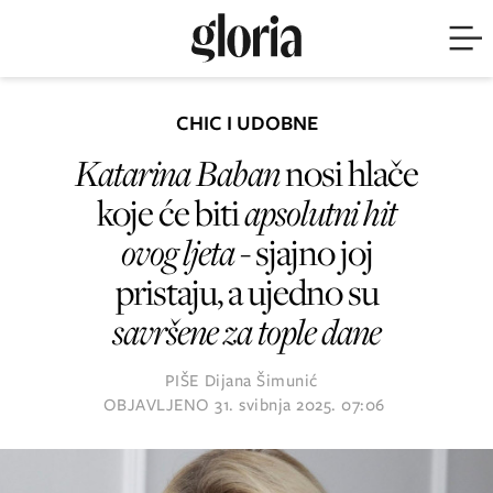
CHIC I UDOBNE
Katarina Baban
nosi hlače
koje će biti
apsolutni hit
ovog ljeta
- sjajno joj
pristaju, a ujedno su
savršene za tople dane
PIŠE
Dijana Šimunić
OBJAVLJENO
31. svibnja 2025. 07:06