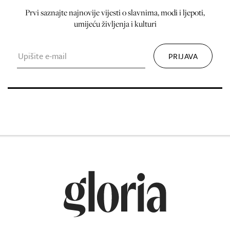
Prvi saznajte najnovije vijesti o slavnima, modi i ljepoti,
umijeću življenja i kulturi