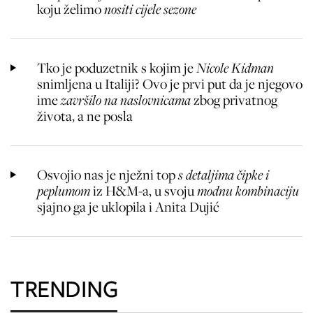
koju želimo
nositi cijele sezone
Tko je poduzetnik s kojim je
Nicole Kidman
snimljena u Italiji? Ovo je prvi put da je njegovo
ime
završilo na naslovnicama
zbog privatnog
života, a ne posla
Osvojio nas je nježni top
s detaljima čipke i
peplumom
iz H&M-a, u svoju
modnu kombinaciju
sjajno ga je uklopila i Anita Dujić
TRENDING