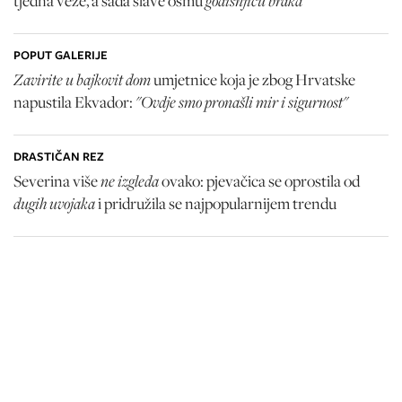
tjedna veze, a sada slave osmu
POPUT GALERIJE
Zavirite u bajkovit dom
umjetnice koja je zbog Hrvatske
"Ovdje smo pronašli mir i sigurnost"
napustila Ekvador:
DRASTIČAN REZ
ne izgleda
Severina više
ovako: pjevačica se oprostila od
dugih uvojaka
i pridružila se najpopularnijem trendu