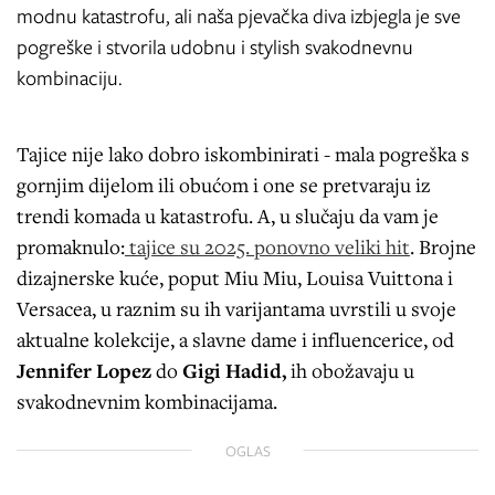
modnu katastrofu, ali naša pjevačka diva izbjegla je sve
pogreške i stvorila udobnu i stylish svakodnevnu
kombinaciju.
Tajice nije lako dobro iskombinirati - mala pogreška s
gornjim dijelom ili obućom i one se pretvaraju iz
trendi komada u katastrofu. A, u slučaju da vam je
promaknulo:
tajice su 2025. ponovno veliki hit
. Brojne
dizajnerske kuće, poput Miu Miu, Louisa Vuittona i
Versacea, u raznim su ih varijantama uvrstili u svoje
aktualne kolekcije, a slavne dame i influencerice, od
Jennifer Lopez
do
Gigi Hadid,
ih obožavaju u
svakodnevnim kombinacijama.
OGLAS