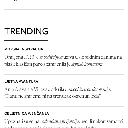
TRENDING
MORSKA INSPIRACIJA
HRT-ova voditeljica
Omiljena
uživa u slobodnim danima na
stylish komadom
plaži: klasičan pareo zamijenila je
LJETNA AVANTURA
najveći izazov ljetovanja
Anja Alavanja Viljevac otkrila
:
"Danu ne smijemo ni na trenutak okrenuti leđa"
OBLJETNICA VJENČANJA
rođendanu prijatelja
Upoznali su se na
, uselili nakon samo tri
godišnjicu braka