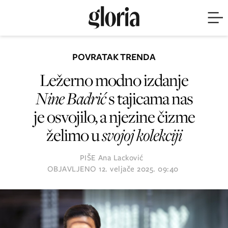
POVRATAK TRENDA
Ležerno modno izdanje
Nine Badrić
s tajicama nas
je osvojilo, a njezine čizme
želimo u
svojoj kolekciji
PIŠE
Ana Lacković
OBJAVLJENO
12. veljače 2025. 09:40