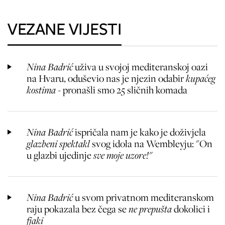
VEZANE VIJESTI
Nina Badrić
uživa u svojoj mediteranskoj oazi
na Hvaru, oduševio nas je njezin odabir
kupaćeg
kostima -
pronašli smo 25 sličnih komada
Nina Badrić
ispričala nam je kako je doživjela
glazbeni spektakl
svog idola na Wembleyju: "On
u glazbi ujedinje
sve moje uzore!"
Nina Badrić
u svom privatnom mediteranskom
raju pokazala bez čega
se
ne prepušta
dokolici i
fjaki