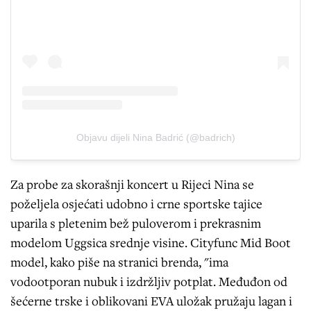
Objavu dijeli Nina Badrić (@badrich)
Za probe za skorašnji koncert u Rijeci Nina se
poželjela osjećati udobno i crne sportske tajice
uparila s pletenim bež puloverom i prekrasnim
modelom Uggsica srednje visine. Cityfunc Mid Boot
model, kako piše na stranici brenda, "ima
vodootporan nubuk i izdržljiv potplat. Međuđon od
šećerne trske i oblikovani EVA uložak pružaju lagan i