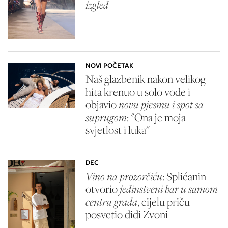
izgled
NOVI POČETAK
Naš glazbenik nakon velikog
hita krenuo u solo vode i
objavio
novu pjesmu i spot sa
suprugom
: "Ona je moja
svjetlost i luka"
DEC
Vino na prozorčiću
: Splićanin
otvorio
jedinstveni bar u samom
centru grada
, cijelu priču
posvetio didi Zvoni