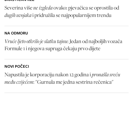
ne izgleda
Severina više
ovako: pjevačica se oprostila od
dugih uvojaka
i pridružila se najpopularnijem trendu
NA ODMORU
Vruće ljeto otkrilo je slatku tajnu
: Jedan od najboljih vozača
Formule 1 i njegova supruga čekaju prvo dijete
NOVI POČECI
pronašla sreću
Napustila je korporaciju nakon 12 godina i
među cvijećem
: "Gurnula me jedna sestrina rečenica"