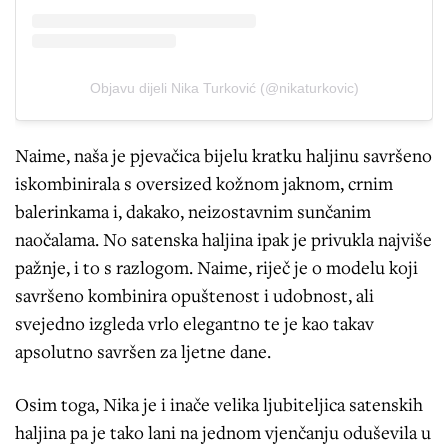
Objavu dijeli Nika Turković (@nikaturkovic)
Naime, naša je pjevačica bijelu kratku haljinu savršeno
iskombinirala s oversized kožnom jaknom, crnim
balerinkama i, dakako, neizostavnim sunčanim
naočalama. No satenska haljina ipak je privukla najviše
pažnje, i to s razlogom. Naime, riječ je o modelu koji
savršeno kombinira opuštenost i udobnost, ali
svejedno izgleda vrlo elegantno te je kao takav
apsolutno savršen za ljetne dane.
Osim toga, Nika je i inače velika ljubiteljica satenskih
haljina pa je tako lani na jednom vjenčanju oduševila u