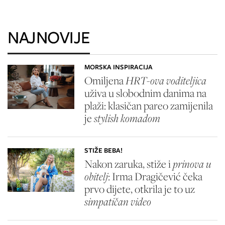
NAJNOVIJE
MORSKA INSPIRACIJA
Omiljena
HRT-ova voditeljica
uživa u slobodnim danima na
plaži: klasičan pareo zamijenila
je
stylish komadom
STIŽE BEBA!
Nakon zaruka, stiže i
prinova u
obitelj
: Irma Dragičević čeka
prvo dijete, otkrila je to uz
simpatičan video