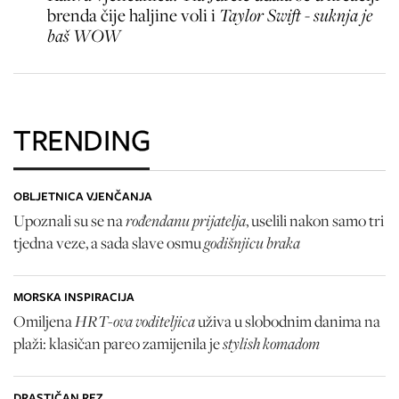
brenda čije haljine voli i
Taylor Swift - suknja je
baš WOW
TRENDING
OBLJETNICA VJENČANJA
rođendanu prijatelja
Upoznali su se na
, uselili nakon samo tri
godišnjicu braka
tjedna veze, a sada slave osmu
MORSKA INSPIRACIJA
HRT-ova voditeljica
Omiljena
uživa u slobodnim danima na
stylish komadom
plaži: klasičan pareo zamijenila je
DRASTIČAN REZ