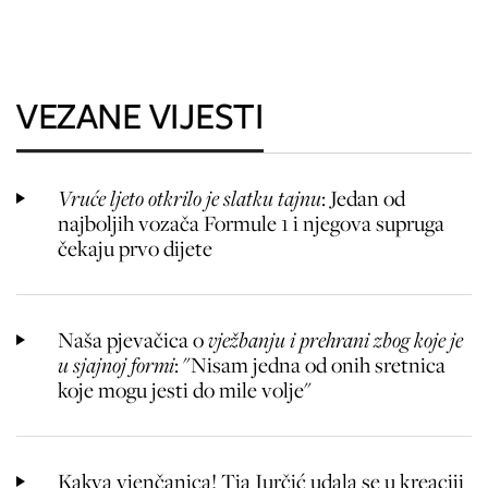
VEZANE VIJESTI
Vruće ljeto otkrilo je slatku tajnu
: Jedan od
najboljih vozača Formule 1 i njegova supruga
čekaju prvo dijete
Naša pjevačica o
vježbanju i prehrani zbog koje je
u sjajnoj formi
: "Nisam jedna od onih sretnica
koje mogu jesti do mile volje"
Kakva vjenčanica! Tia Jurčić udala se u kreaciji