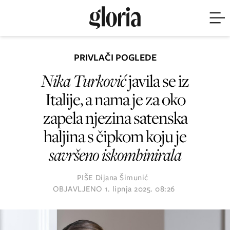
PRIVLAČI POGLEDE
Nika Turković
javila se iz
Italije, a nama je za oko
zapela njezina satenska
haljina s čipkom koju je
savršeno iskombinirala
PIŠE
Dijana Šimunić
OBJAVLJENO
1. lipnja 2025. 08:26