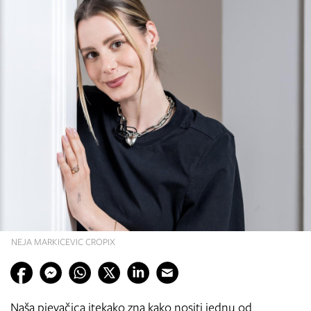
NEJA MARKICEVIC CROPIX
Naša pjevačica itekako zna kako nositi jednu od