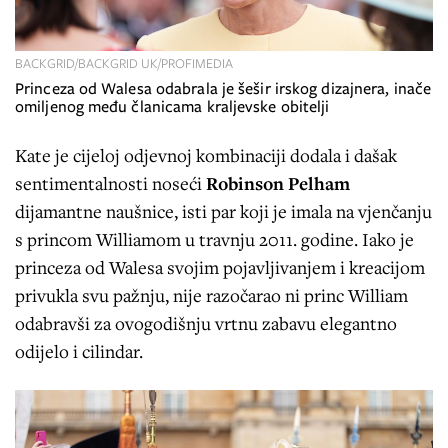
BACKGRID/BACKGRID UK/PROFIMEDIA
Princeza od Walesa odabrala je šešir irskog dizajnera, inače
omiljenog među članicama kraljevske obitelji
Kate je cijeloj odjevnoj kombinaciji dodala i dašak
sentimentalnosti noseći
Robinson Pelham
dijamantne naušnice, isti par koji je imala na vjenčanju
s princom Williamom u travnju 2011. godine. Iako je
princeza od Walesa svojim pojavljivanjem i kreacijom
privukla svu pažnju, nije razočarao ni princ William
odabravši za ovogodišnju vrtnu zabavu elegantno
odijelo i cilindar.