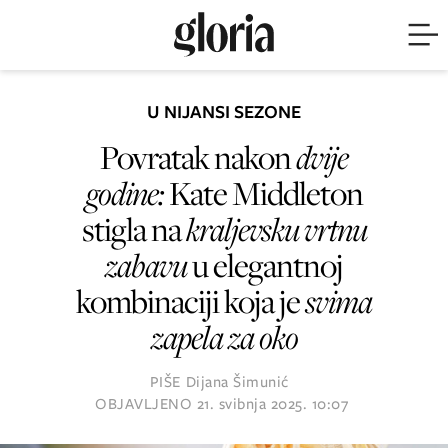
U NIJANSI SEZONE
Povratak nakon
dvije
godine:
Kate Middleton
stigla na
kraljevsku vrtnu
zabavu
u elegantnoj
kombinaciji koja je
svima
zapela za oko
PIŠE
Dijana Šimunić
OBJAVLJENO
21. svibnja 2025. 10:07