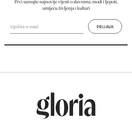
Prvi saznajte najnovije vijesti o slavnima, modi i ljepoti,
umijeću življenja i kulturi