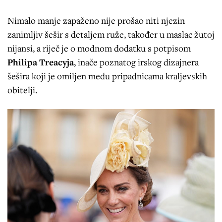
Nimalo manje zapaženo nije prošao niti njezin
zanimljiv šešir s detaljem ruže, također u maslac žutoj
nijansi, a riječ je o modnom dodatku s potpisom
Philipa Treacyja
, inače poznatog irskog dizajnera
šešira koji je omiljen među pripadnicama kraljevskih
obitelji.