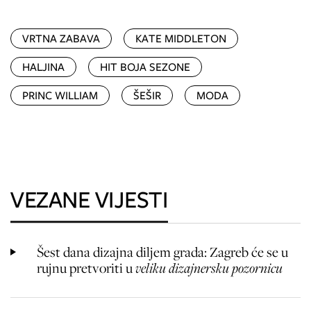
VRTNA ZABAVA
KATE MIDDLETON
HALJINA
HIT BOJA SEZONE
PRINC WILLIAM
ŠEŠIR
MODA
VEZANE VIJESTI
Šest dana dizajna diljem grada: Zagreb će se u
rujnu pretvoriti u
veliku dizajnersku pozornicu