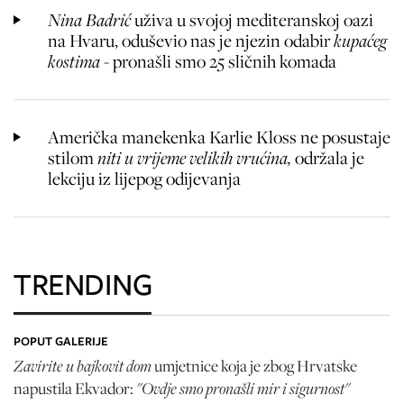
Nina Badrić
uživa u svojoj mediteranskoj oazi
na Hvaru, oduševio nas je njezin odabir
kupaćeg
kostima -
pronašli smo 25 sličnih komada
Američka manekenka Karlie Kloss ne posustaje
stilom
niti u vrijeme velikih vrućina,
održala je
lekciju iz lijepog odijevanja
TRENDING
POPUT GALERIJE
Zavirite u bajkovit dom
umjetnice koja je zbog Hrvatske
"Ovdje smo pronašli mir i sigurnost"
napustila Ekvador: