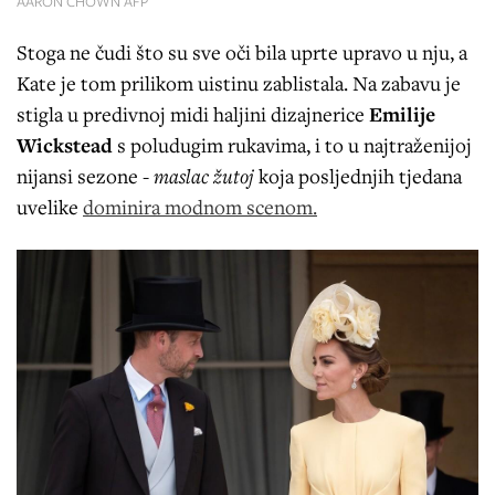
AARON CHOWN AFP
Stoga ne čudi što su sve oči bila uprte upravo u nju, a
Kate je tom prilikom uistinu zablistala. Na zabavu je
stigla u predivnoj midi haljini dizajnerice
Emilije
Wickstead
s poludugim rukavima, i to u najtraženijoj
nijansi sezone -
maslac žutoj
koja posljednjih tjedana
uvelike
dominira modnom scenom.