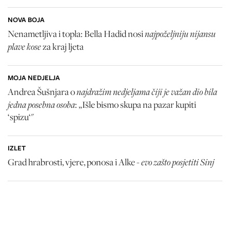
NOVA BOJA
najpoželjniju nijansu
Nenametljiva i topla: Bella Hadid nosi
plave kose
za kraj ljeta
MOJA NEDJELJA
najdražim nedjeljama čiji je važan dio bila
Andrea Šušnjara o
jedna posebna osoba
: „Išle bismo skupa na pazar kupiti
‘spizu‘"
IZLET
evo zašto posjetiti Sinj
Grad hrabrosti, vjere, ponosa i Alke -