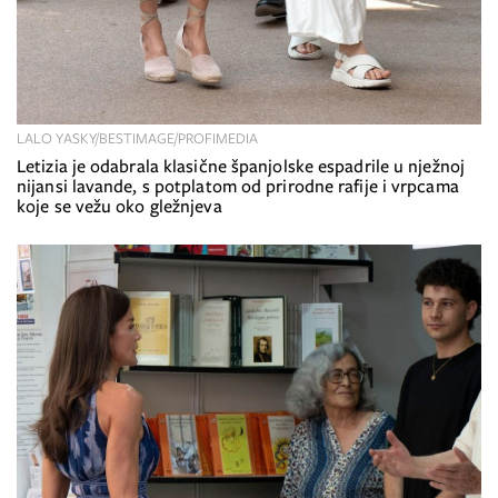
LALO YASKY/BESTIMAGE/PROFIMEDIA
Letizia je odabrala klasične španjolske espadrile u nježnoj
nijansi lavande, s potplatom od prirodne rafije i vrpcama
koje se vežu oko gležnjeva