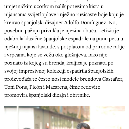
umjetničkim uzorkom nalik potezima kista u
nijansama svijetloplave i nježno ružičaste boje koju je
kreirao španjolski dizajner Adolfo Domínguez. No,
posebnu pažnju privukla je njezina obuća. Letizia je
odabrala klasične španjolske espadrile na punu petu u
nježnoj nijansi lavande, s potplatom od prirodne rafije
i vrpcama koje se vežu oko gležnjeva. Iako nije
poznato iz kojeg su brenda, kraljica je poznata po
svojoj impresivnoj kolekciji espadrila španjolskih
proizvođača te često nosi modele brendova Castañer,
Toni Pons, Picón i Macarena, čime redovito
promovira španjolski dizajn i obrtnike.