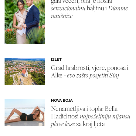
gala večeri, ona je nosila
senzacionalnu
haljinu i
Dianine
naušnice
IZLET
Grad hrabrosti, vjere, ponosa i
Alke -
evo zašto posjetiti Sinj
NOVA BOJA
Nenametljiva i topla: Bella
Hadid nosi
najpoželjniju nijansu
plave kose
za kraj ljeta