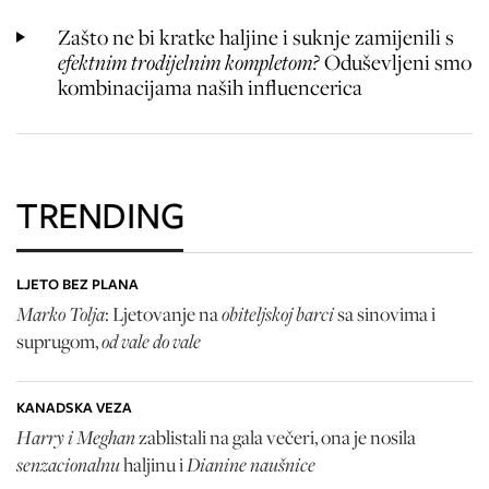
Zašto ne bi kratke haljine i suknje zamijenili s
efektnim trodijelnim kompletom?
Oduševljeni smo
kombinacijama naših influencerica
TRENDING
LJETO BEZ PLANA
Marko Tolja
obiteljskoj barci
: Ljetovanje na
sa sinovima i
od vale do vale
suprugom,
KANADSKA VEZA
Harry i Meghan
zablistali na gala večeri, ona je nosila
senzacionalnu
Dianine naušnice
haljinu i