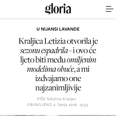
U NIJANSI LAVANDE
Kraljica Letizia otvorila je
sezonu espadrila
- i ovo će
ljeto biti među
omiljenim
modelima obuće
, a mi
izdvajamo one
najzanimljivije
PIŠE
Nikolina Kranjec
OBJAVLJENO
2. lipnja 2026. 13:53