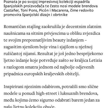
Poznata je po svojoj impresivnoj kolekciji espadrila
španjolskih proizvođača te često nosi modele brendova
Castañer, Toni Pons, Picón i Macarena, čime redovito
promovira španjolski dizajn i obrtnike
Romantičan stajling zaokružila je decentnim zlatnim
naušnicama sa sitnim privjescima u obliku zvjezdica
te svojim prepoznatljivim beauty izdanjem –
zagasitim sjenilom boje vina i sjajilom u nježnoj
ružičastoj nijansi. Rezultat je još jedno besprijekorno
ljetno izdanje koje potvrđuje zašto se kraljica Letizia
s razlogom smatra jednom od najbolje odjevenih
pripadnica europskih kraljevskih obitelji.
Inspirirani njezinim odabirom, potražili smo slične
modele u ponudi high-street i luksuznih brendova,
među kojima ćemo sigurno odabrati barem jedan za
našu ljetnu kolekciju obuće.