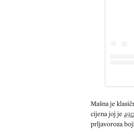
Mašna je klasič
cijena joj je
490
prljavoroza boji