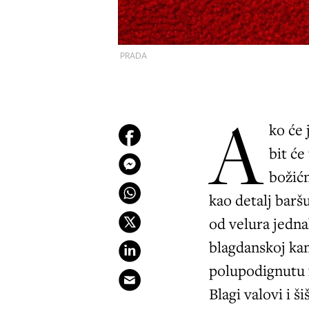
PRADA
A
ko će 
bit će
božićn
kao detalj bar
od velura jedna
blagdanskoj ka
polupodignutu 
Blagi valovi i š