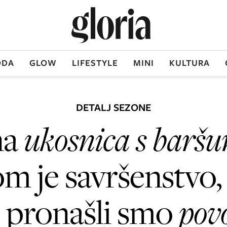
DA
GLOW
LIFESTYLE
MINI
KULTURA
DETALJ SEZONE
na
ukosnica s barš
 je savršenstvo, 
, pronašli smo
povo