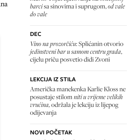
una
barci
sa sinovima i suprugom,
od vale
do vale
DEC
Vino na prozorčiću
: Splićanin otvorio
jedinstveni bar u samom centru grada
,
cijelu priču posvetio didi Zvoni
LEKCIJA IZ STILA
Američka manekenka Karlie Kloss ne
posustaje stilom
niti u vrijeme velikih
vrućina,
održala je lekciju iz lijepog
odijevanja
NOVI POČETAK