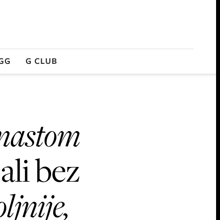
GG
G CLUB
unastom
ali bez
ljnije,