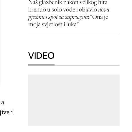
Naš glazbenik nakon velikog hita
krenuo u solo vode i objavio
novu
pjesmu i spot sa suprugom
: "Ona je
moja svjetlost i luka"
VIDEO
 a
jive i