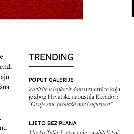
TRENDING
e -
rendi
maju
POPUT GALERIJE
ašna
Zavirite u bajkovit dom
umjetnice koja
je zbog Hrvatske napustila Ekvador:
"Ovdje smo pronašli mir i sigurnost"
.
LJETO BEZ PLANA
inu
Marko Tolja
: Ljetovanje na
obiteljskoj