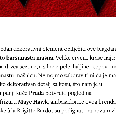
jedan dekorativni element obilježiti ove blagdan
 to
baršunasta mašna
. Velike crvene krase najt
a drvca sezone, a silne cipele, haljine i topovi i
šunastu mašnicu. Nemojmo zaboraviti ni da je m
ko dekorativan detalj za kosu, što nam je u
mpanji kuće
Prada
potvrdio pogled na
frizuru
Maye Hawk
, ambasadorice ovog brenda
iške à la Brigitte Bardot su podignuti na novu raz