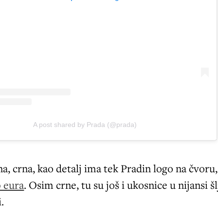
A post shared by Prada (@prada)
na, crna, kao detalj ima tek Pradin logo na čvoru,
 eura
. Osim crne, tu su još i ukosnice u nijansi šl
.