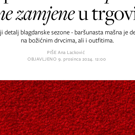
ne zamjene
u trgo
iji detalj blagdanske sezone - baršunasta mašna je d
na božićnim drvcima, ali i outfitima.
PIŠE
Ana Lacković
OBJAVLJENO
9. prosinca 2024. 12:00