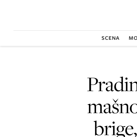
SCENA
MO
Pradi
mašnom
brige