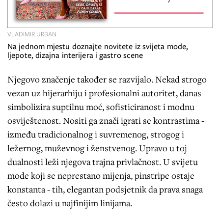
VLADIMIR URBAN
Na jednom mjestu doznajte novitete iz svijeta mode,
ljepote, dizajna interijera i gastro scene
Njegovo značenje također se razvijalo. Nekad strogo
vezan uz hijerarhiju i profesionalni autoritet, danas
simbolizira suptilnu moć, sofisticiranost i modnu
osviještenost. Nositi ga znači igrati se kontrastima -
između tradicionalnog i suvremenog, strogog i
ležernog, muževnog i ženstvenog. Upravo u toj
dualnosti leži njegova trajna privlačnost. U svijetu
mode koji se neprestano mijenja, pinstripe ostaje
konstanta - tih, elegantan podsjetnik da prava snaga
često dolazi u najfinijim linijama.