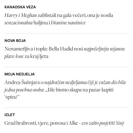
KANADSKA VEZA
Harry i Meghan
zablistali na gala večeri, ona je nosila
senzacionalnu
Dianine naušnice
haljinu i
NOVA BOJA
najpoželjniju nijansu
Nenametljiva i topla: Bella Hadid nosi
plave kose
za kraj ljeta
MOJA NEDJELJA
najdražim nedjeljama čiji je važan dio bila
Andrea Šušnjara o
jedna posebna osoba
: „Išle bismo skupa na pazar kupiti
‘spizu‘"
IZLET
evo zašto posjetiti Sinj
Grad hrabrosti, vjere, ponosa i Alke -