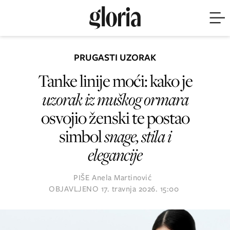
PRUGASTI UZORAK
Tanke linije moći: kako je
uzorak iz muškog ormara
osvojio ženski te postao
simbol
snage, stila i
elegancije
PIŠE
Anela Martinović
OBJAVLJENO
17. travnja 2026. 15:00