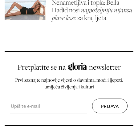
Nenametljiva i topla: Bella
Hadid nosi
najpoželjniju nijansu
plave kose
za kraj ljeta
Pretplatite se na
newsletter
Prvi saznajte najnovije vijesti o slavnima, modi i ljepoti,
umijeću življenja i kulturi