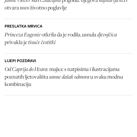
novo
otvara
životno poglavlje
PRESLATKA MRVICA
Princeza Eugenie
djevojčica
otkrila da je rodila, usnula
tisuće čestitki
privukla je
LIJEPI POZDRAVI
Od Caprija do Hvara
: majice s natpisima i ilustracijama
unose dašak odmora
poznatih ljetovališta
u svaku modnu
kombinaciju