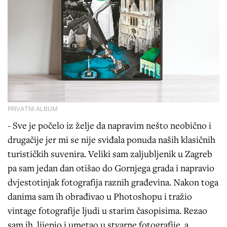
PRIVATNI ALBUM
- Sve je počelo iz želje da napravim nešto neobično i
drugačije jer mi se nije sviđala ponuda naših klasičnih
turističkih suvenira. Veliki sam zaljubljenik u Zagreb
pa sam jedan dan otišao do Gornjega grada i napravio
dvjestotinjak fotografija raznih građevina. Nakon toga
danima sam ih obrađivao u Photoshopu i tražio
vintage fotografije ljudi u starim časopisima. Rezao
sam ih, lijepio i umetao u stvarne fotografije, a