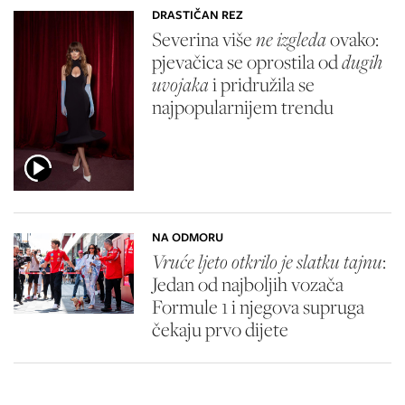
DRASTIČAN REZ
Severina više
ne izgleda
ovako:
pjevačica se oprostila od
dugih
uvojaka
i pridružila se
najpopularnijem trendu
NA ODMORU
Vruće ljeto otkrilo je slatku tajnu
:
Jedan od najboljih vozača
Formule 1 i njegova supruga
čekaju prvo dijete