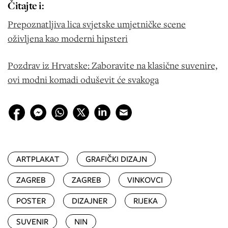
Čitajte i:
Prepoznatljiva lica svjetske umjetničke scene
oživljena kao moderni hipsteri
Pozdrav iz Hrvatske: Zaboravite na klasične suvenire,
ovi modni komadi oduševit će svakoga
ARTPLAKAT
GRAFIČKI DIZAJN
ZAGREB
ZAGREB
VINKOVCI
POSTER
DIZAJNER
RIJEKA
SUVENIR
NIN