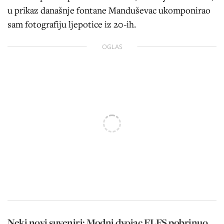
u prikaz današnje fontane Manduševac ukomponirao
sam fotografiju ljepotice iz 20-ih.
OGLAS
Neki novi suveniri: Modni dvojac ELFS pobrinuo