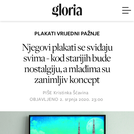
PLAKATI VRIJEDNI PAŽNJE
Njegovi plakati se sviđaju
svima - kod starijih bude
nostalgiju, a mlađima su
zanimljiv koncept
PIŠE
Kristinka Šćavina
OBJAVLJENO
2. srpnja 2020. 23:00