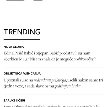
TRENDING
NOVA GLORIA
Edina Pršić Babić i Stjepan Babić predstavili su nam
ovoliko voljeti
kćerkicu Milu: "Nisam znala da je moguće
"
OBLJETNICA VJENČANJA
rođendanu prijatelja
Upoznali su se na
, uselili nakon samo tri
godišnjicu braka
tjedna veze, a sada slave osmu
ZARUKE KĆERI
Jamie Oliver
značajnu
najstarija kćer
slavi
prigodu: njegova