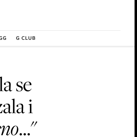
GG
G CLUB
a se
ala i
eno
..."