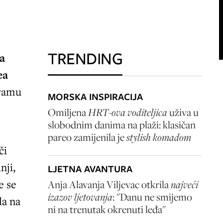
TRENDING
a
ea
gramu
MORSKA INSPIRACIJA
Omiljena
HRT-ova voditeljica
uživa u
slobodnim danima na plaži: klasičan
pareo zamijenila je
stylish komadom
či
nji,
LJETNA AVANTURA
e se
Anja Alavanja Viljevac otkrila
najveći
izazov ljetovanja
: "Danu ne smijemo
la na
ni na trenutak okrenuti leđa"