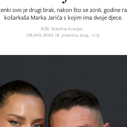
enki ovo je drugi brak, nakon što se 2016. godine r
košarkaša Marka Jarića s kojim ima dvoje djece.
PIŠE
Nikolina Kranjec
OBJAVLJENO
18. prosinca 2024. 11:13