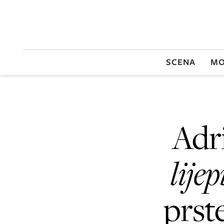
SCENA
MO
Adr
lije
prste