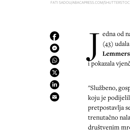
FATI SADOU/ABACAPRESS.COM/SHUTTERSTOC
J
edna od n
(43) udal
Lemmer
i pokazala vjen
"Službeno, gosp
koju je podijeli
pretpostavlja 
trenutačno nala
društvenim mrež