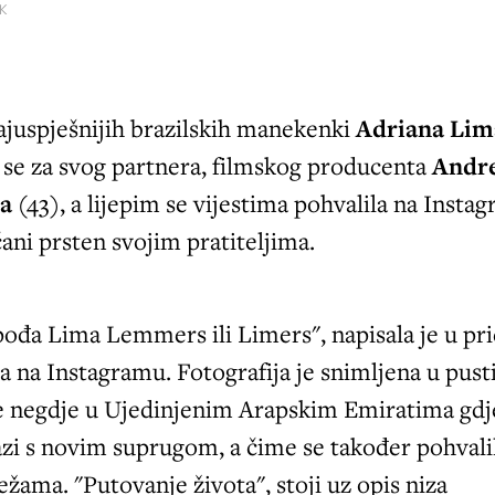
K
ajuspješnijih brazilskih manekenki
Adriana Lim
a se za svog partnera, filmskog producenta
Andr
sa
(43), a lijepim se vijestima pohvalila na Insta
čani prsten svojim pratiteljima.
ođa Lima Lemmers ili Limers", napisala je u pri
la na Instagramu. Fotografija je snimljena u pusti
se negdje u Ujedinjenim Arapskim Emiratima gdj
zi s novim suprugom, a čime se također pohvali
ama. "Putovanje života", stoji uz opis niza