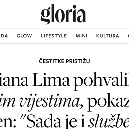
DA
GLOW
LIFESTYLE
MINI
KULTURA
ČESTITKE PRISTIŽU
iana Lima pohvalil
pim vijestima,
pokaz
n: "Sada je i
služb