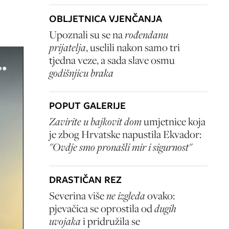
OBLJETNICA VJENČANJA
Upoznali su se na
rođendanu
prijatelja
, uselili nakon samo tri
tjedna veze, a sada slave osmu
godišnjicu braka
POPUT GALERIJE
Zavirite u bajkovit dom
umjetnice koja
je zbog Hrvatske napustila Ekvador:
"Ovdje smo pronašli mir i sigurnost"
DRASTIČAN REZ
Severina više
ne izgleda
ovako:
pjevačica se oprostila od
dugih
uvojaka
i pridružila se