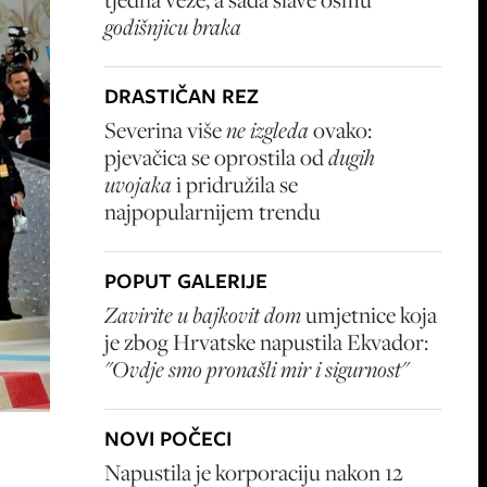
godišnjicu braka
DRASTIČAN REZ
Severina više
ne izgleda
ovako:
pjevačica se oprostila od
dugih
uvojaka
i pridružila se
najpopularnijem trendu
POPUT GALERIJE
Zavirite u bajkovit dom
umjetnice koja
je zbog Hrvatske napustila Ekvador:
"Ovdje smo pronašli mir i sigurnost"
NOVI POČECI
Napustila je korporaciju nakon 12