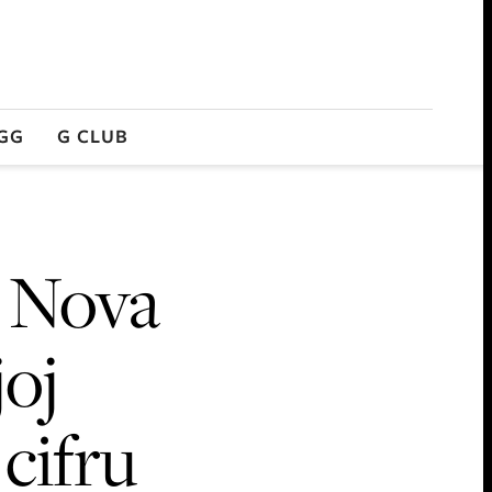
GG
G CLUB
: Nova
joj
cifru