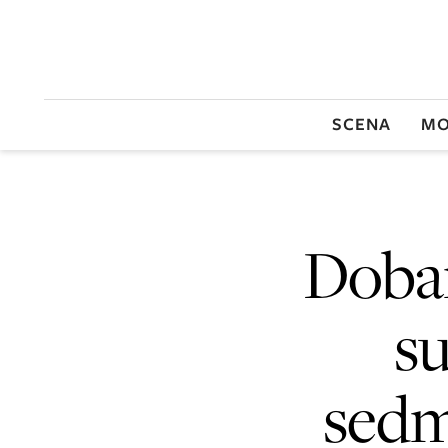
SCENA
MO
Dobar
su
sedm