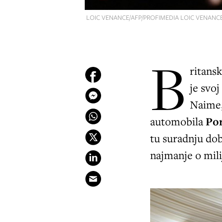
LOIC VENANCE/AFP/PROFIMEDIA LOIC VENANCE
B
ritans
je svo
Naime,
automobila
Por
tu suradnju dob
najmanje o mili