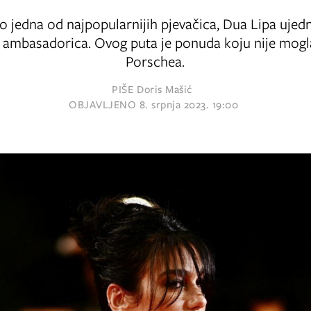
 jedna od najpopularnijih pjevačica, Dua Lipa ujedn
o ambasadorica. Ovog puta je ponuda koju nije mogl
Porschea.
PIŠE
Doris Mašić
OBJAVLJENO
8. srpnja 2023. 19:00