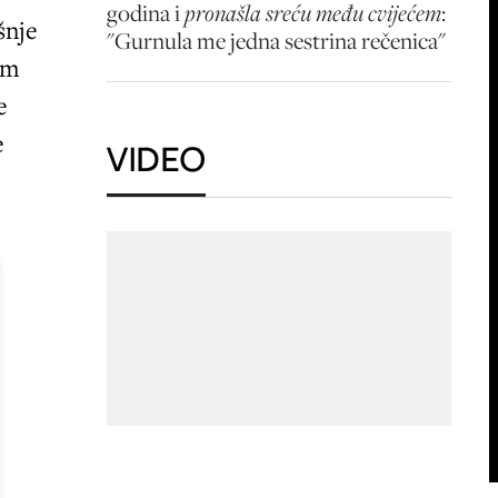
godina i
pronašla sreću među cvijećem
:
šnje
"Gurnula me jedna sestrina rečenica"
om
e
e
VIDEO