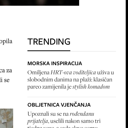
TRENDING
opila
MORSKA INSPIRACIJA
ca za
Omiljena
HRT-ova voditeljica
uživa u
i se
slobodnim danima na plaži: klasičan
pareo zamijenila je
stylish komadom
OBLJETNICA VJENČANJA
Upoznali su se na
rođendanu
prijatelja
, uselili nakon samo tri
tjedna veze, a sada slave osmu