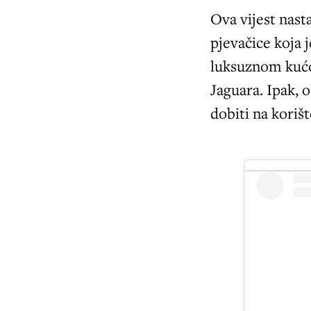
Ova vijest nas
pjevačice koja 
luksuznom kućom
Jaguara. Ipak, 
dobiti na koriš