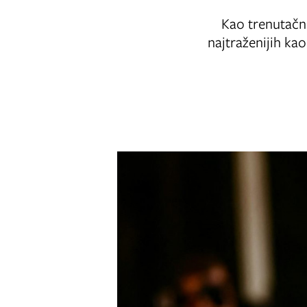
Kao trenutačno
najtraženijih ka