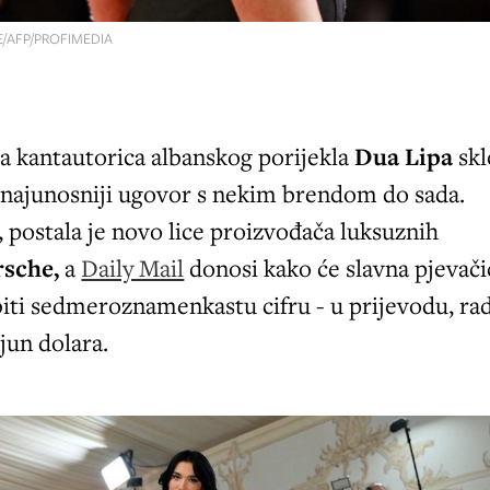
/AFP/PROFIMEDIA
ka kantautorica albanskog porijekla
Dua Lipa
skl
j najunosniji ugovor s nekim brendom do sada.
 postala je novo lice proizvođača luksuznih
sche,
a
Daily Mail
donosi kako će slavna pjevači
iti sedmeroznamenkastu cifru - u prijevodu, rad
jun dolara.