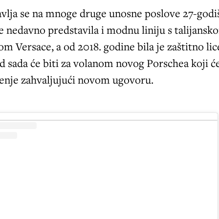
tavlja se na mnoge druge unosne poslove 27-godi
je nedavno predstavila i modnu liniju s talijansk
 Versace, a od 2018. godine bila je zaštitno lic
od sada će biti za volanom novog Porschea koji ć
tenje zahvaljujući novom ugovoru.