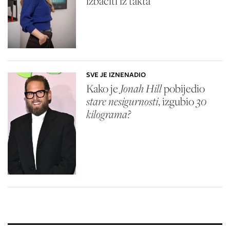
izbaciti iz takta
SVE JE IZNENADIO
Kako je
Jonah Hill
pobijedio
stare nesigurnosti
, izgubio
30
kilograma?