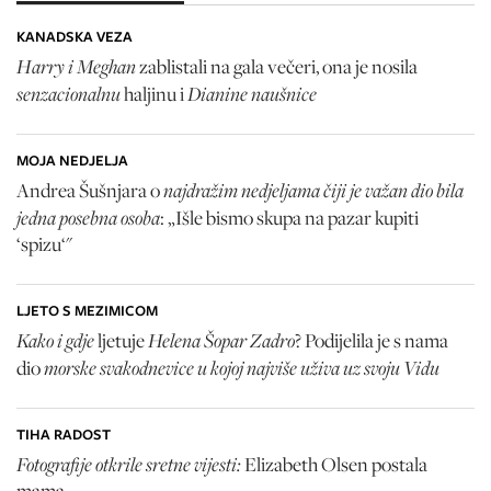
KANADSKA VEZA
Harry i Meghan
zablistali na gala večeri, ona je nosila
senzacionalnu
Dianine naušnice
haljinu i
MOJA NEDJELJA
najdražim nedjeljama čiji je važan dio bila
Andrea Šušnjara o
jedna posebna osoba
: „Išle bismo skupa na pazar kupiti
‘spizu‘"
LJETO S MEZIMICOM
Kako i gdje
Helena Šopar Zadro
ljetuje
? Podijelila je s nama
morske svakodnevice u kojoj najviše uživa uz svoju Vidu
dio
TIHA RADOST
Fotografije otkrile sretne vijesti:
Elizabeth Olsen
postala
mama