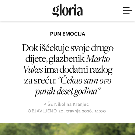
PUN EMOCIJA
Dok iščekuje svoje drugo
dijete, glazbenik
Marko
Vukes
ima dodatni razlog
za sreću:
"Čekao sam ovo
punih deset godina"
PIŠE
Nikolina Kranjec
OBJAVLJENO
20. travnja 2026. 14:00