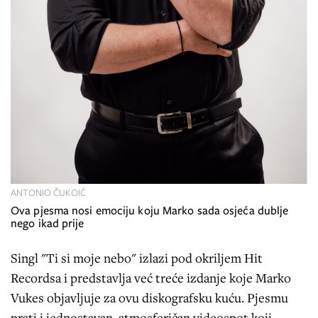
ANTONIO ČUKOIĆ
Ova pjesma nosi emociju koju Marko sada osjeća dublje
nego ikad prije
Singl "Ti si moje nebo" izlazi pod okriljem Hit
Recordsa i predstavlja već treće izdanje koje Marko
Vukes objavljuje za ovu diskografsku kuću. Pjesmu
prati i jednostavan, atmosferičan videospot koji