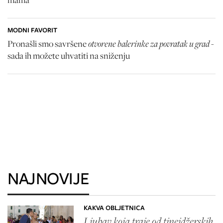
MODNI FAVORIT
otvorene balerinke za povratak u grad
Pronašli smo savršene
-
sada ih možete uhvatiti na sniženju
NAJNOVIJE
KAKVA OBLJETNICA
Ljubav koja traje od tinejdžerskih