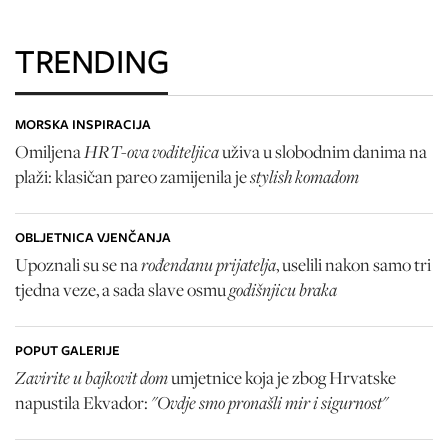
TRENDING
MORSKA INSPIRACIJA
HRT-ova voditeljica
Omiljena
uživa u slobodnim danima na
stylish komadom
plaži: klasičan pareo zamijenila je
OBLJETNICA VJENČANJA
rođendanu prijatelja
Upoznali su se na
, uselili nakon samo tri
godišnjicu braka
tjedna veze, a sada slave osmu
POPUT GALERIJE
Zavirite u bajkovit dom
umjetnice koja je zbog Hrvatske
"Ovdje smo pronašli mir i sigurnost"
napustila Ekvador: