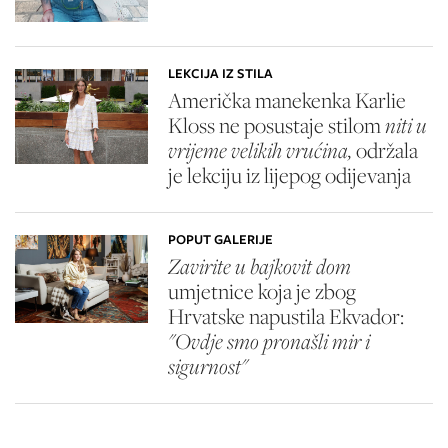
LEKCIJA IZ STILA
Američka manekenka Karlie
Kloss ne posustaje stilom
niti u
vrijeme velikih vrućina,
održala
je lekciju iz lijepog odijevanja
POPUT GALERIJE
Zavirite u bajkovit dom
umjetnice koja je zbog
Hrvatske napustila Ekvador:
"Ovdje smo pronašli mir i
sigurnost"