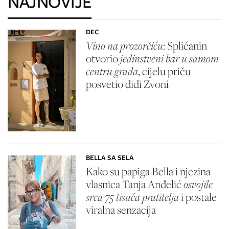
NAJNOVIJE
DEC
Vino na prozorčiću
: Splićanin
otvorio
jedinstveni bar u samom
centru grada
, cijelu priču
posvetio didi Zvoni
BELLA SA SELA
Kako su papiga Bella i njezina
vlasnica Tanja Anđelić
osvojile
srca 75 tisuća pratitelja
i postale
viralna senzacija