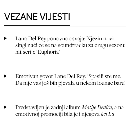
VEZANE VIJESTI
Lana Del Rey ponovno osvaja: Njezin novi
singl naći će se na soundtracku za drugu sezonu
hit serije ‘Euphoria‘
Emotivan govor Lane Del Rey: ‘Spasili ste me.
Da nije vas još bih pjevala u nekom lounge baru‘
Predstavljen je zadnji album
Matije Dedića
, a na
emotivnoj promociji bila je i njegova
kći Lu