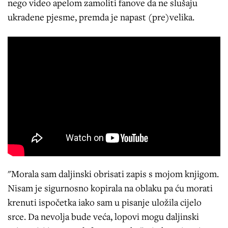
nego video apelom zamoliti fanove da ne slušaju
ukradene pjesme, premda je napast (pre)velika.
"Morala sam daljinski obrisati zapis s mojom knjigom.
Nisam je sigurnosno kopirala na oblaku pa ću morati
krenuti ispočetka iako sam u pisanje uložila cijelo
srce. Da nevolja bude veća, lopovi mogu daljinski