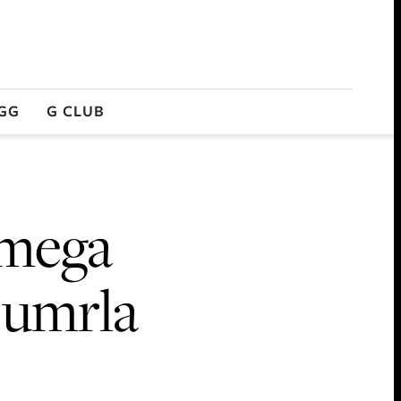
GG
G CLUB
 mega
e umrla