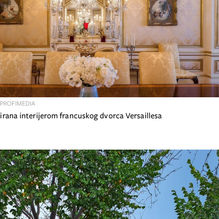
/PROFIMEDIA
irirana interijerom francuskog dvorca Versaillesa