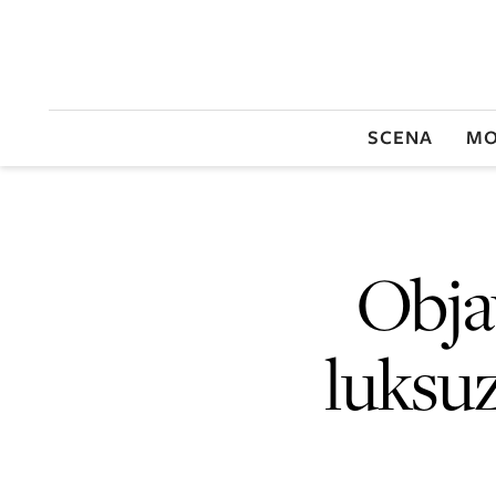
SCENA
MO
Obja
luksuz