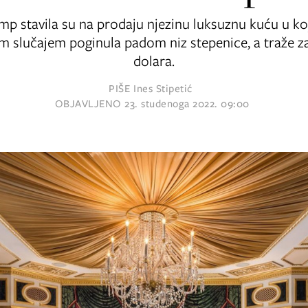
p stavila su na prodaju njezinu luksuznu kuću u kojo
 slučajem poginula padom niz stepenice, a traže za
dolara.
PIŠE
Ines Stipetić
OBJAVLJENO
23. studenoga 2022. 09:00