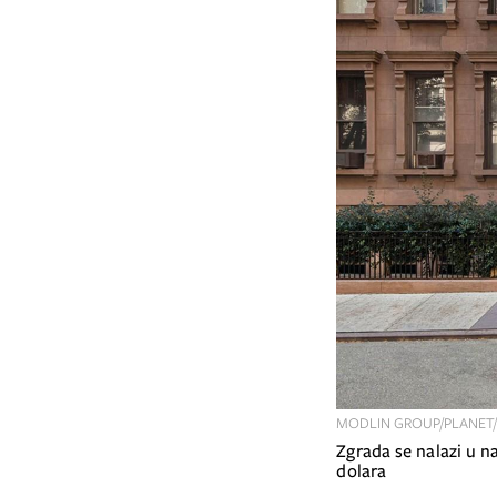
MODLIN GROUP/PLANET/
Zgrada se nalazi u najluksuznijem dijelu New Yorka, a Ivana ju je kupila 1992. za 2,5 milijuna
dolara