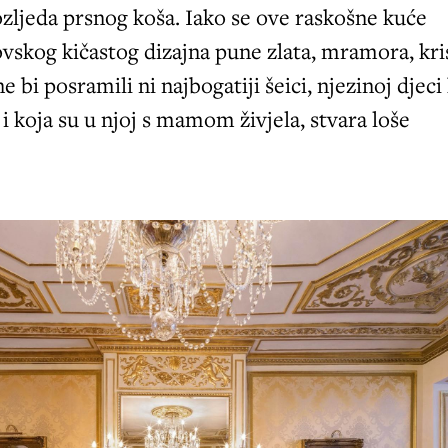
ozljeda prsnog koša. Iako se ove raskošne kuće
skog kičastog dizajna pune zlata, mramora, kris
ne bi posramili ni najbogatiji šeici, njezinoj djeci
a i koja su u njoj s mamom živjela, stvara loše