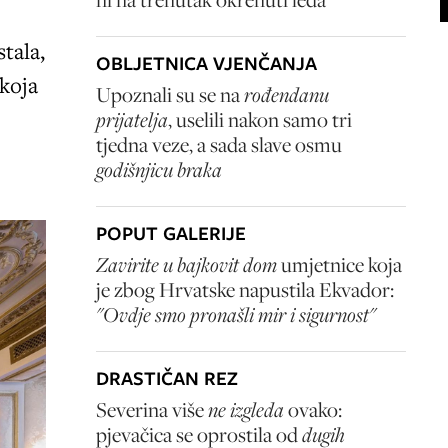
tala,
OBLJETNICA VJENČANJA
 koja
Upoznali su se na
rođendanu
prijatelja
, uselili nakon samo tri
tjedna veze, a sada slave osmu
godišnjicu braka
POPUT GALERIJE
Zavirite u bajkovit dom
umjetnice koja
je zbog Hrvatske napustila Ekvador:
"Ovdje smo pronašli mir i sigurnost"
DRASTIČAN REZ
Severina više
ne izgleda
ovako:
pjevačica se oprostila od
dugih