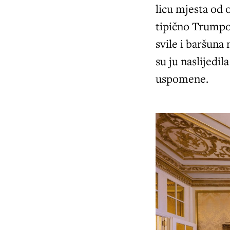
licu mjesta od 
tipično Trumpov
svile i baršuna 
su ju naslijedil
uspomene.