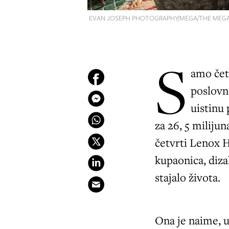
EVAN JOSEPH PHOTOGRAPHY/MEGA/THE MEGA
S
amo čet
poslovn
uistinu
za 26, 5 miliju
četvrti Lenox H
kupaonica, diza
stajalo života.
Ona je naime, u