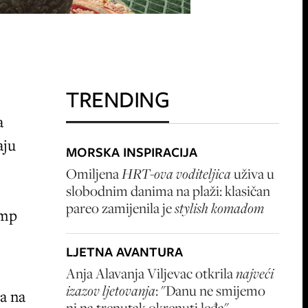
TRENDING
e
a
aju
MORSKA INSPIRACIJA
Omiljena
HRT-ova voditeljica
uživa u
slobodnim danima na plaži: klasičan
pareo zamijenila je
stylish komadom
ump
LJETNA AVANTURA
Anja Alavanja Viljevac otkrila
najveći
izazov ljetovanja
: "Danu ne smijemo
a na
ni na trenutak okrenuti leđa"