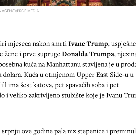
 AGENCY/PROFIMEDIA
iri mjeseca nakon smrti
Ivane Trump
, uspješn
e žene i prve supruge
Donalda Trumpa
, njezin
 posebna kuća na Manhattanu stavljena je u prod
na dolara. Kuća u otmjenom Upper East Side-u u
ill ima šest katova, pet spavaćih soba i pet
lo i veliko zakrivljeno stubište koje je Ivanu Tr
 srpnju ove godine pala niz stepenice i preminul