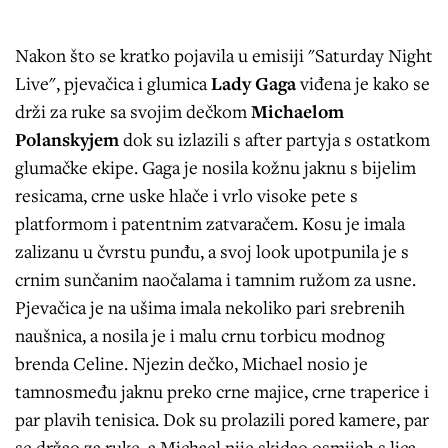
Nakon što se kratko pojavila u emisiji "Saturday Night
Live", pjevačica i glumica
Lady Gaga
viđena je kako se
drži za ruke sa svojim dečkom
Michaelom
Polanskyjem
dok su izlazili s after partyja s ostatkom
glumačke ekipe. Gaga je nosila kožnu jaknu s bijelim
resicama, crne uske hlače i vrlo visoke pete s
platformom i patentnim zatvaračem. Kosu je imala
zalizanu u čvrstu punđu, a svoj look upotpunila je s
crnim sunčanim naočalama i tamnim ružom za usne.
Pjevačica je na ušima imala nekoliko pari srebrenih
naušnica, a nosila je i malu crnu torbicu modnog
brenda Celine. Njezin dečko, Michael nosio je
tamnosmeđu jaknu preko crne majice, crne traperice i
par plavih tenisica. Dok su prolazili pored kamere, par
se držao za ruke, a Michael nije skidao osmijeh s lica.