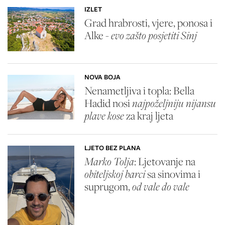
IZLET
Grad hrabrosti, vjere, ponosa i
Alke -
evo zašto posjetiti Sinj
NOVA BOJA
Nenametljiva i topla: Bella
Hadid nosi
najpoželjniju nijansu
plave kose
za kraj ljeta
LJETO BEZ PLANA
Marko Tolja
: Ljetovanje na
obiteljskoj barci
sa sinovima i
suprugom,
od vale do vale