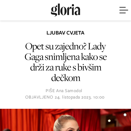
LJUBAV CVJETA
Opet su zajedno? Lady
Gaga snimljena kako se
drži za ruke s bivšim
dečkom
PIŠE
Ana Samodol
OBJAVLJENO
24. listopada 2023. 10:00