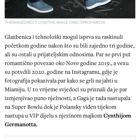
THEIMAGEDIRECT.COM/THE IMAGE DIRECT/PROFIMEDIA
Glazbenica i tehnološki mogul isprva su raskinuli
početkom godine nakon što su bili zajedno tri godine,
ali su ostali u prijateljskim odnosima. Par se prvi put
romantično povezao oko Nove godine 2019., a vezu
su potvdili 2020. godine na Instagramu, gdje je
fotografija pokazivala par kako se grli na jahti u
Miamiju. U to vrijeme svjedoci su priznali da je par
izmjenjivao puno nježnosti, a Gaga je tada nastupala
na Super Bowlu dok je Polansky viđen tijekom
nastupa u VIP dijelu s njezinom majkom
Cynthijom
Germanotta.