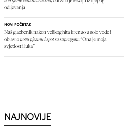
u vrijeme velikih vrućina,
održala je lekciju iz lijepog
odijevanja
NOVI POČETAK
Naš glazbenik nakon velikog hita krenuo u solo vode i
novu pjesmu i spot sa suprugom
objavio
: "Ona je moja
svjetlost i luka"
NAJNOVIJE