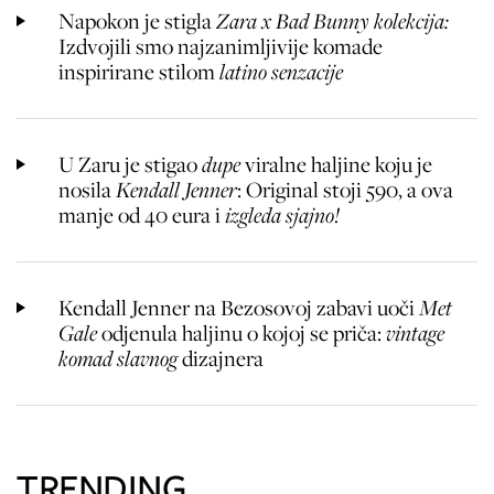
Napokon je stigla
Zara x Bad Bunny kolekcija:
Izdvojili smo najzanimljivije komade
inspirirane stilom
latino senzacije
U Zaru je stigao
dupe
viralne haljine koju je
nosila
Kendall Jenner
: Original stoji 590, a ova
manje od 40 eura i
izgleda sjajno!
Kendall Jenner na Bezosovoj zabavi uoči
Met
Gale
odjenula haljinu o kojoj se priča:
vintage
komad slavnog
dizajnera
TRENDING