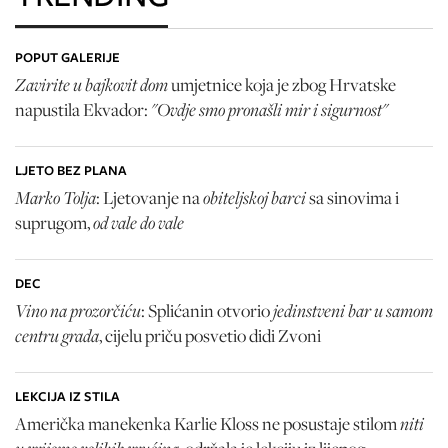
POPUT GALERIJE
Zavirite u bajkovit dom
umjetnice koja je zbog Hrvatske
"Ovdje smo pronašli mir i sigurnost"
napustila Ekvador:
LJETO BEZ PLANA
Marko Tolja
obiteljskoj barci
: Ljetovanje na
sa sinovima i
od vale do vale
suprugom,
DEC
Vino na prozorčiću
jedinstveni bar u samom
: Splićanin otvorio
centru grada
, cijelu priču posvetio didi Zvoni
LEKCIJA IZ STILA
niti
Američka manekenka Karlie Kloss ne posustaje stilom