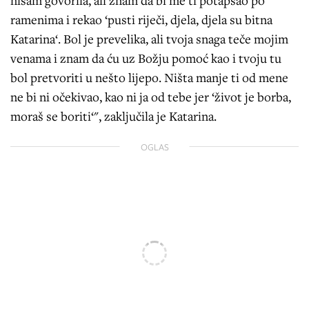
nisam govorila, ali znam da bi me ti potapšao po
ramenima i rekao ‘pusti riječi, djela, djela su bitna
Katarina‘. Bol je prevelika, ali tvoja snaga teče mojim
venama i znam da ću uz Božju pomoć kao i tvoju tu
bol pretvoriti u nešto lijepo. Ništa manje ti od mene
ne bi ni očekivao, kao ni ja od tebe jer ‘život je borba,
moraš se boriti‘", zaključila je Katarina.
OGLAS