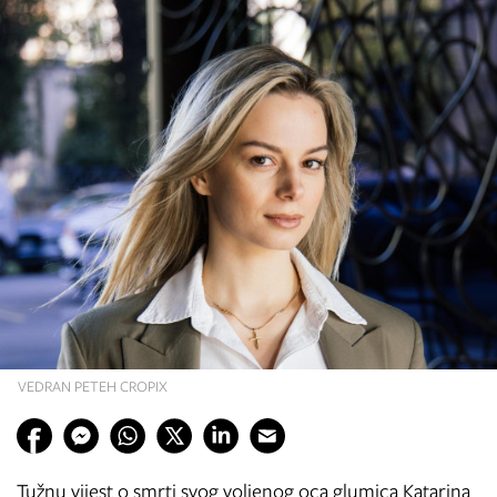
VEDRAN PETEH CROPIX
Tužnu vijest o smrti svog voljenog oca glumica Katarina