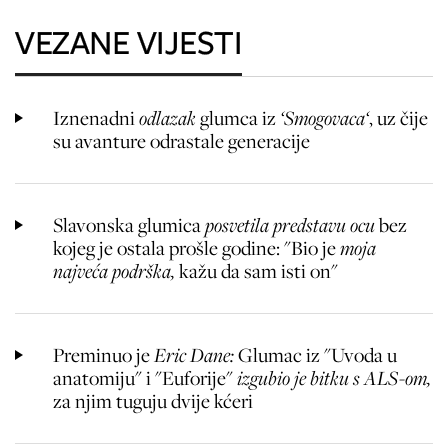
VEZANE VIJESTI
Iznenadni
odlazak
glumca iz
‘Smogovaca‘
, uz čije
su avanture odrastale generacije
Slavonska glumica
posvetila predstavu ocu
bez
kojeg je ostala prošle godine: "Bio je
moja
najveća podrška,
kažu da sam isti on"
Preminuo je
Eric Dane:
Glumac iz "Uvoda u
anatomiju" i "Euforije"
izgubio je bitku s ALS-om,
za njim tuguju dvije kćeri