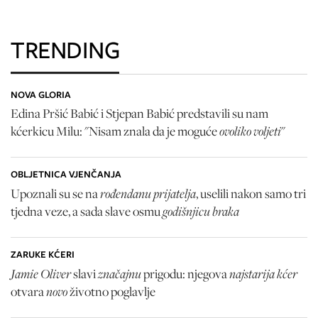
TRENDING
NOVA GLORIA
Edina Pršić Babić i Stjepan Babić predstavili su nam
ovoliko voljeti
kćerkicu Milu: "Nisam znala da je moguće
"
OBLJETNICA VJENČANJA
rođendanu prijatelja
Upoznali su se na
, uselili nakon samo tri
godišnjicu braka
tjedna veze, a sada slave osmu
ZARUKE KĆERI
Jamie Oliver
značajnu
najstarija kćer
slavi
prigodu: njegova
novo
otvara
životno poglavlje