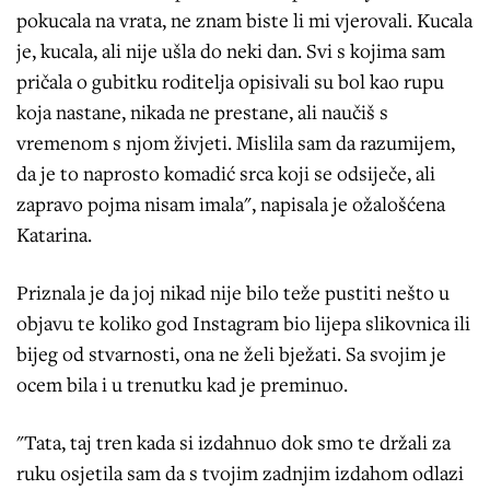
pokucala na vrata, ne znam biste li mi vjerovali. Kucala
je, kucala, ali nije ušla do neki dan. Svi s kojima sam
pričala o gubitku roditelja opisivali su bol kao rupu
koja nastane, nikada ne prestane, ali naučiš s
vremenom s njom živjeti. Mislila sam da razumijem,
da je to naprosto komadić srca koji se odsiječe, ali
zapravo pojma nisam imala", napisala je ožalošćena
Katarina.
Priznala je da joj nikad nije bilo teže pustiti nešto u
objavu te koliko god Instagram bio lijepa slikovnica ili
bijeg od stvarnosti, ona ne želi bježati. Sa svojim je
ocem bila i u trenutku kad je preminuo.
"Tata, taj tren kada si izdahnuo dok smo te držali za
ruku osjetila sam da s tvojim zadnjim izdahom odlazi