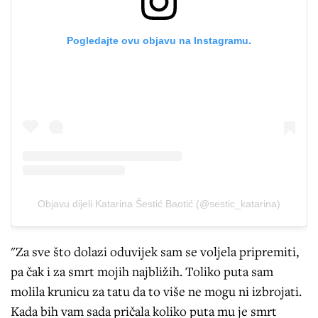
Pogledajte ovu objavu na Instagramu.
Objavu dijeli Katarina Šestić Baotić (@sestic_katarina)
"Za sve što dolazi oduvijek sam se voljela pripremiti,
pa čak i za smrt mojih najbližih. Toliko puta sam
molila krunicu za tatu da to više ne mogu ni izbrojati.
Kada bih vam sada pričala koliko puta mu je smrt