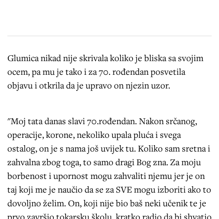
Glumica nikad nije skrivala koliko je bliska sa svojim
ocem, pa mu je tako i za 70. rođendan posvetila
objavu i otkrila da je upravo on njezin uzor.
"Moj tata danas slavi 70.rođendan. Nakon srčanog,
operacije, korone, nekoliko upala pluća i svega
ostalog, on je s nama još uvijek tu. Koliko sam sretna i
zahvalna zbog toga, to samo dragi Bog zna. Za moju
borbenost i upornost mogu zahvaliti njemu jer je on
taj koji me je naučio da se za SVE mogu izboriti ako to
dovoljno želim. On, koji nije bio baš neki učenik te je
prvo završio tokarsku školu, kratko radio da bi shvatio