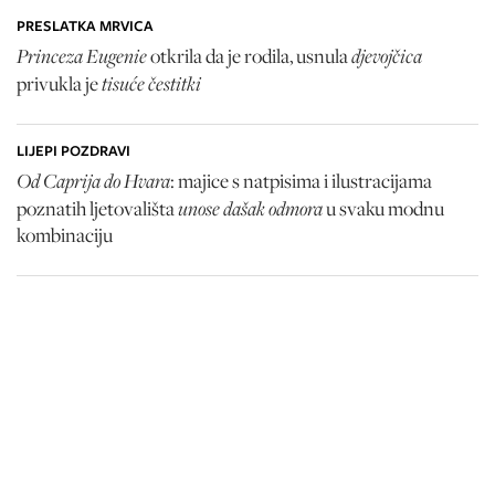
PRESLATKA MRVICA
Princeza Eugenie
djevojčica
otkrila da je rodila, usnula
tisuće čestitki
privukla je
LIJEPI POZDRAVI
Od Caprija do Hvara
: majice s natpisima i ilustracijama
unose dašak odmora
poznatih ljetovališta
u svaku modnu
kombinaciju