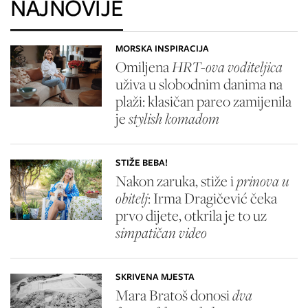
NAJNOVIJE
MORSKA INSPIRACIJA
Omiljena
HRT-ova voditeljica
uživa u slobodnim danima na
plaži: klasičan pareo zamijenila
je
stylish komadom
STIŽE BEBA!
Nakon zaruka, stiže i
prinova u
obitelj
: Irma Dragičević čeka
prvo dijete, otkrila je to uz
simpatičan video
SKRIVENA MJESTA
Mara Bratoš donosi
dva