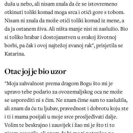
duša u nebo, ali nisam znala da će se istovremeno
otkinuti toliki komad moga srca i otići gore s tobom.
Nisam ni znala da može otići toliki komad iz mene, a
da ja ostanem živa. Ali ništa manje nisi ni zaslužio. Bio
si toliko hrabar i dostojanstven u svakoj životnoj
borbi, pa čak i ovoj najtežoj zvanoj rak", prisjetila se
Katarina.
Otac joj je bio uzor
"Moja zahvalnost prema dragom Bogu što mi je
upravo tebe podario za ovozemaljskog oca ne može
se usporediti ni s čim. Ne znam čime sam to zaslužila,
ali znam da ću tu ljubav, pravednost i dobrotu koju ste
i ti i mama posijali u moje srce prosljeđivati dalje.
Volim te beskrajno i zauvijek i žao mi je što ti to