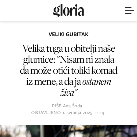
VELIKI GUBITAK
Velika tuga u obitelji naše
glumice: "Nisam ni znala
da može otići toliki komad
iz mene, a da ja
ostanem
živa"
PIŠE
Ana Šoda
OBJAVLJENO
1. svibnja 2025. 11:14