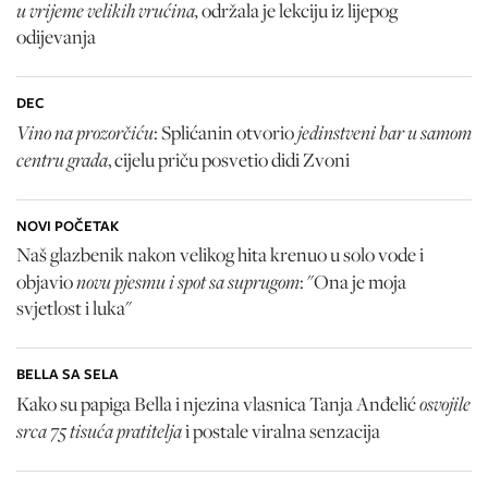
u vrijeme velikih vrućina,
održala je lekciju iz lijepog
odijevanja
DEC
Vino na prozorčiću
jedinstveni bar u samom
: Splićanin otvorio
centru grada
, cijelu priču posvetio didi Zvoni
NOVI POČETAK
Naš glazbenik nakon velikog hita krenuo u solo vode i
novu pjesmu i spot sa suprugom
objavio
: "Ona je moja
svjetlost i luka"
BELLA SA SELA
osvojile
Kako su papiga Bella i njezina vlasnica Tanja Anđelić
srca 75 tisuća pratitelja
i postale viralna senzacija