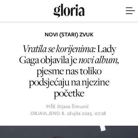
NOVI (STARI) ZVUK
Vratila se korijenima:
Lady
Gaga objavila je
novi album,
pjesme nas toliko
podsjećaju na njezine
početke
PIŠE
Dijana Šimunić
OBJAVLJENO
8. ožujka 2025. 07:28