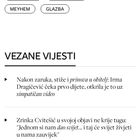
MEYHEM
GLAZBA
VEZANE VIJESTI
Nakon zaruka, stiže i
prinova u obitelj
: Irma
Dragičević čeka prvo dijete, otkrila je to uz
simpatičan video
Zrinka Cvitešić u svojoj objavi ne krije tugu:
"Jednom si nam
dao svijet.
.. i taj će svijet živjeti
u nama zauvijek"