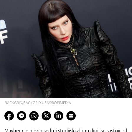
BACKGRID/BACKGRID USA/PROFIMEDIA
Mayhem je njezin sedmi studijski album koji se sastoji od