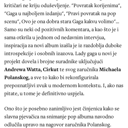
kritičari ne kriju oduševljenje. "Povratak korijenima",
"Gaga u najboljem izdanju", "Pravi povratak na pop
scenu", Ovo je ona dobra stara Gaga kakvu volimo"...
Samo su neki od pozitivnih komentara, a kao što je i
sama otkrila u jednom od nedavnim intervjua,
inspiracija za novi album izašla je iz razdoblja duboke
introspekcije i osobnih izazova. Lady gaga u novi je
projekt dovela i brojne suradnike uključujući
Andrewa Watta, Cirkut
te svog zaručnika
Michaela
Polanskog,
a sve to kako bi rekonfigurirala
prepoznatljivi zvuk u modernom kontekstu. I, ako nas
pitate, u tome je definitivno uspjela.
Ono što je posebno zanimljivo jest činjenica kako se
slavna pjevačica na snimanje pop albuma navodno
odlučila upravo na nagovor zaručnika Polanskog.