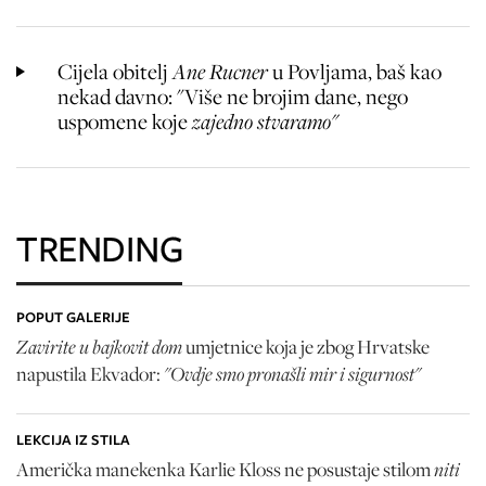
Cijela obitelj
Ane Rucner
u Povljama, baš kao
nekad davno: "Više ne brojim dane, nego
uspomene koje
zajedno stvaramo"
TRENDING
POPUT GALERIJE
Zavirite u bajkovit dom
umjetnice koja je zbog Hrvatske
"Ovdje smo pronašli mir i sigurnost"
napustila Ekvador:
LEKCIJA IZ STILA
niti
Američka manekenka Karlie Kloss ne posustaje stilom