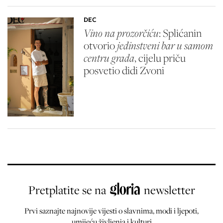
DEC
Vino na prozorčiću
: Splićanin
otvorio
jedinstveni bar u samom
centru grada
, cijelu priču
posvetio didi Zvoni
Pretplatite se na
newsletter
Prvi saznajte najnovije vijesti o slavnima, modi i ljepoti,
umijeću življenja i kulturi