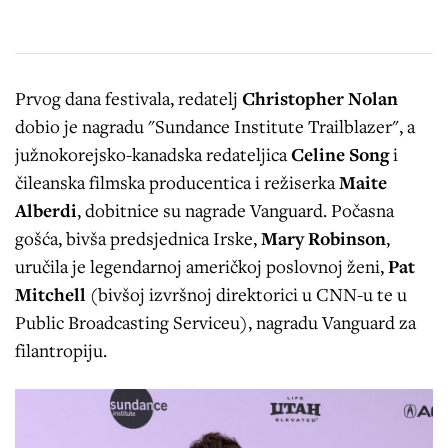
Prvog dana festivala, redatelj
Christopher Nolan
dobio je nagradu "Sundance Institute Trailblazer", a
južnokorejsko-kanadska redateljica
Celine Song
i
čileanska filmska producentica i režiserka
Maite
Alberdi
, dobitnice su nagrade Vanguard. Počasna
gošća, bivša predsjednica Irske,
Mary Robinson
,
uručila je legendarnoj američkoj poslovnoj ženi,
Pat
Mitchell
(bivšoj izvršnoj direktorici u CNN-u te u
Public Broadcasting Serviceu), nagradu Vanguard za
filantropiju.