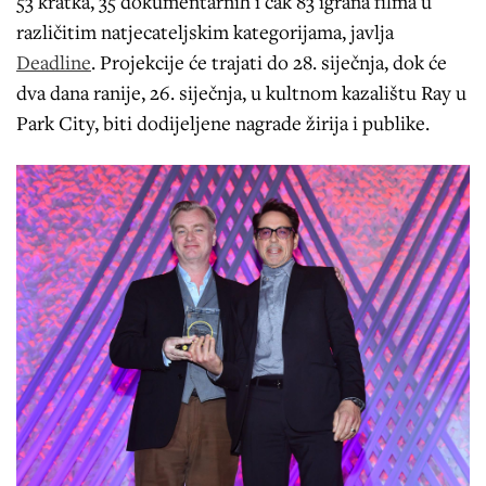
53 kratka, 35 dokumentarnih i čak 83 igrana filma u
različitim natjecateljskim kategorijama, javlja
Deadline
. Projekcije će trajati do 28. siječnja, dok će
dva dana ranije, 26. siječnja, u kultnom kazalištu Ray u
Park City, biti dodijeljene nagrade žirija i publike.