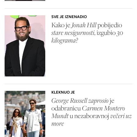
SVE JE IZNENADIO
Kako je
Jonah Hill
pobijedio
stare nesigurnosti
, izgubio
30
kilograma?
KLEKNUO JE
George Russell zaprosio
je
odabranicu
Carmen Montero
Mundt
u nezaboravnoj
večeri uz
more