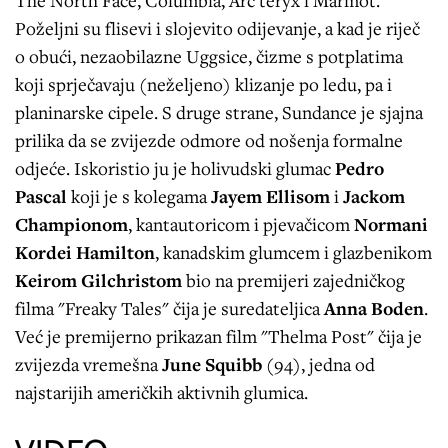
The North Face, Columbia, Arc‘teryx i Marmot.
Poželjni su flisevi i slojevito odijevanje, a kad je riječ
o obući, nezaobilazne Uggsice, čizme s potplatima
koji sprječavaju (neželjeno) klizanje po ledu, pa i
planinarske cipele. S druge strane, Sundance je sjajna
prilika da se zvijezde odmore od nošenja formalne
odjeće. Iskoristio ju je holivudski glumac
Pedro
Pascal
koji je s kolegama
Jayem Ellisom
i
Jackom
Championom
, kantautoricom i pjevačicom
Normani
Kordei Hamilton
, kanadskim glumcem i glazbenikom
Keirom Gilchristom
bio na premijeri zajedničkog
filma "Freaky Tales" čija je suredateljica
Anna Boden
.
Već je premijerno prikazan film "Thelma Post" čija je
zvijezda vremešna
June Squibb
(94), jedna od
najstarijih američkih aktivnih glumica.