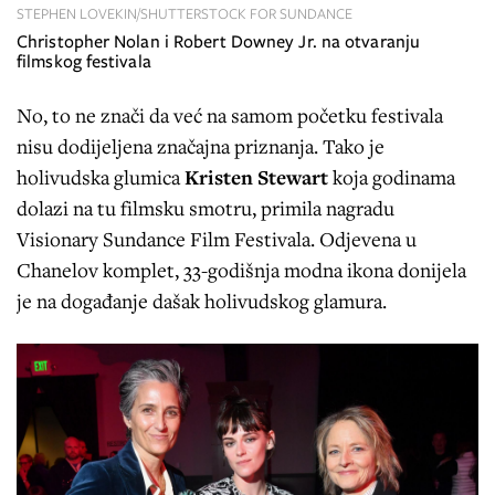
STEPHEN LOVEKIN/SHUTTERSTOCK FOR SUNDANCE
Christopher Nolan i Robert Downey Jr. na otvaranju
filmskog festivala
No, to ne znači da već na samom početku festivala
nisu dodijeljena značajna priznanja. Tako je
holivudska glumica
Kristen Stewart
koja godinama
dolazi na tu filmsku smotru, primila nagradu
Visionary Sundance Film Festivala. Odjevena u
Chanelov komplet, 33-godišnja modna ikona donijela
je na događanje dašak holivudskog glamura.