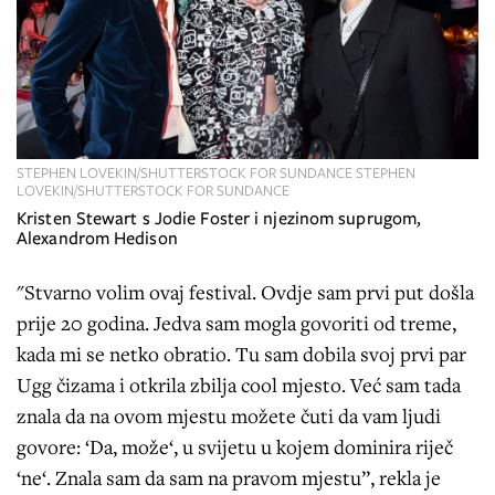
STEPHEN LOVEKIN/SHUTTERSTOCK FOR SUNDANCE STEPHEN
LOVEKIN/SHUTTERSTOCK FOR SUNDANCE
Kristen Stewart s Jodie Foster i njezinom suprugom,
Alexandrom Hedison
"Stvarno volim ovaj festival. Ovdje sam prvi put došla
prije 20 godina. Jedva sam mogla govoriti od treme,
kada mi se netko obratio. Tu sam dobila svoj prvi par
Ugg čizama i otkrila zbilja cool mjesto. Već sam tada
znala da na ovom mjestu možete čuti da vam ljudi
govore: ‘Da, može‘, u svijetu u kojem dominira riječ
‘ne‘. Znala sam da sam na pravom mjestu”, rekla je