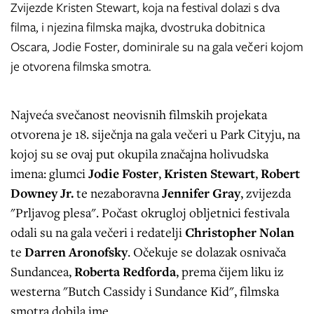
Zvijezde Kristen Stewart, koja na festival dolazi s dva
filma, i njezina filmska majka, dvostruka dobitnica
Oscara, Jodie Foster, dominirale su na gala večeri kojom
je otvorena filmska smotra.
Najveća svečanost neovisnih filmskih projekata
otvorena je 18. siječnja na gala večeri u Park Cityju, na
kojoj su se ovaj put okupila značajna holivudska
imena: glumci
Jodie Foster
,
Kristen Stewart
,
Robert
Downey Jr.
te nezaboravna
Jennifer Gray
, zvijezda
"Prljavog plesa". Počast okrugloj obljetnici festivala
odali su na gala večeri i redatelji
Christopher Nolan
te
Darren Aronofsky
. Očekuje se dolazak osnivača
Sundancea,
Roberta Redforda
, prema čijem liku iz
westerna "Butch Cassidy i Sundance Kid", filmska
smotra dobila ime.