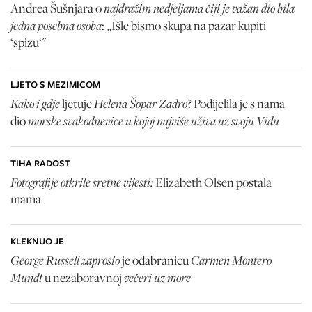
najdražim nedjeljama čiji je važan dio bila
Andrea Šušnjara o
jedna posebna osoba
: „Išle bismo skupa na pazar kupiti
‘spizu‘"
LJETO S MEZIMICOM
Kako i gdje
Helena Šopar Zadro
ljetuje
? Podijelila je s nama
morske svakodnevice u kojoj najviše uživa uz svoju Vidu
dio
TIHA RADOST
Fotografije otkrile sretne vijesti:
Elizabeth Olsen
postala
mama
KLEKNUO JE
George Russell zaprosio
Carmen Montero
je odabranicu
Mundt
večeri uz more
u nezaboravnoj