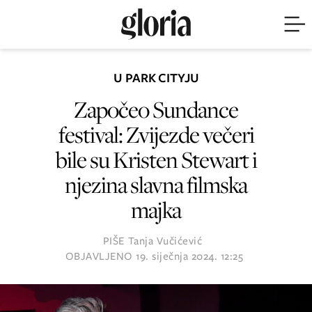
U PARK CITYJU
Započeo Sundance
festival: Zvijezde večeri
bile su Kristen Stewart i
njezina slavna filmska
majka
PIŠE
Tanja Vučićević
OBJAVLJENO
19. siječnja 2024. 12:25