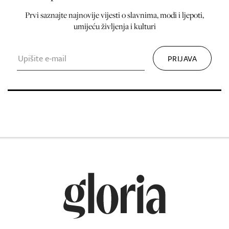
Prvi saznajte najnovije vijesti o slavnima, modi i ljepoti,
umijeću življenja i kulturi