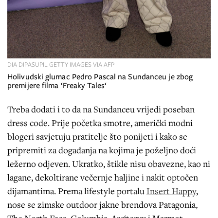
DIA DIPASUPIL GETTY IMAGES VIA AFP
Holivudski glumac Pedro Pascal na Sundanceu je zbog
premijere filma ‘Freaky Tales‘
Treba dodati i to da na Sundanceu vrijedi poseban
dress code. Prije početka smotre, američki modni
blogeri savjetuju pratitelje što ponijeti i kako se
pripremiti za događanja na kojima je poželjno doći
ležerno odjeven. Ukratko, štikle nisu obavezne, kao ni
lagane, dekoltirane večernje haljine i nakit optočen
dijamantima. Prema lifestyle portalu
Insert Happy
,
nose se zimske outdoor jakne brendova Patagonia,