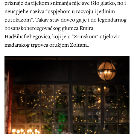
priznaje da tijekom snimanja nije sve išlo glatko, no i
neuspjehe naziva "uspjehom u razvoju i jedinim
putokazom". Takav stav doveo ga je i do legendarnog
bosanskohercegovačkog glumca Emira
Hadžihafizbegovića, koji je u "Zrinskom" utjelovio
mađarskog trgovca oružjem Zoltana.