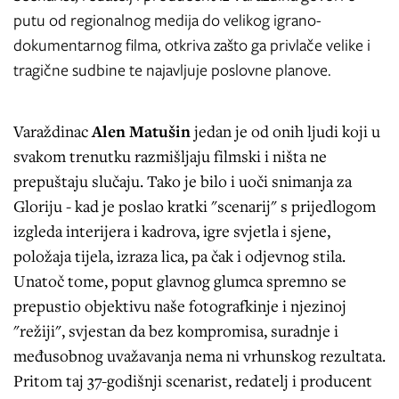
putu od regionalnog medija do velikog igrano-
dokumentarnog filma, otkriva zašto ga privlače velike i
tragične sudbine te najavljuje poslovne planove.
Varaždinac
Alen Matušin
jedan je od onih ljudi koji u
svakom trenutku razmišljaju filmski i ništa ne
prepuštaju slučaju. Tako je bilo i uoči snimanja za
Gloriju - kad je poslao kratki "scenarij" s prijedlogom
izgleda interijera i kadrova, igre svjetla i sjene,
položaja tijela, izraza lica, pa čak i odjevnog stila.
Unatoč tome, poput glavnog glumca spremno se
prepustio objektivu naše fotografkinje i njezinoj
"režiji", svjestan da bez kompromisa, suradnje i
međusobnog uvažavanja nema ni vrhunskog rezultata.
Pritom taj 37-godišnji scenarist, redatelj i producent