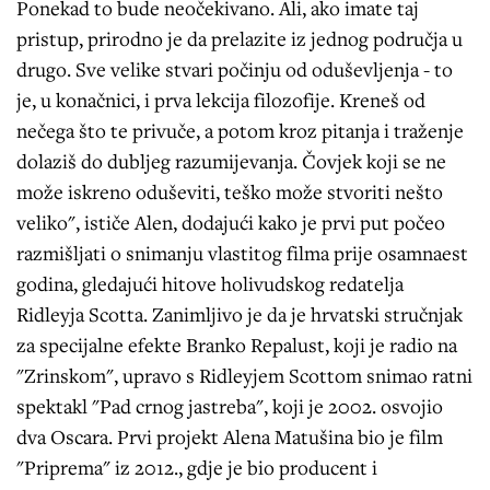
Ponekad to bude neočekivano. Ali, ako imate taj
pristup, prirodno je da prelazite iz jednog područja u
drugo. Sve velike stvari počinju od oduševljenja - to
je, u konačnici, i prva lekcija filozofije. Kreneš od
nečega što te privuče, a potom kroz pitanja i traženje
dolaziš do dubljeg razumijevanja. Čovjek koji se ne
može iskreno oduševiti, teško može stvoriti nešto
veliko", ističe Alen, dodajući kako je prvi put počeo
razmišljati o snimanju vlastitog filma prije osamnaest
godina, gledajući hitove holivudskog redatelja
Ridleyja Scotta. Zanimljivo je da je hrvatski stručnjak
za specijalne efekte Branko Repalust, koji je radio na
"Zrinskom", upravo s Ridleyjem Scottom snimao ratni
spektakl "Pad crnog jastreba", koji je 2002. osvojio
dva Oscara. Prvi projekt Alena Matušina bio je film
"Priprema" iz 2012., gdje je bio producent i