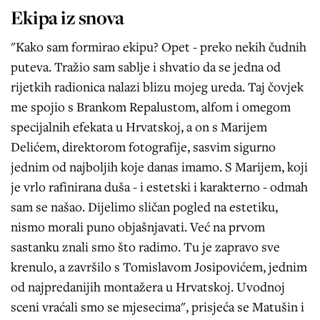
Ekipa iz snova
"Kako sam formirao ekipu? Opet - preko nekih čudnih
puteva. Tražio sam sablje i shvatio da se jedna od
rijetkih radionica nalazi blizu mojeg ureda. Taj čovjek
me spojio s Brankom Repalustom, alfom i omegom
specijalnih efekata u Hrvatskoj, a on s Marijem
Delićem, direktorom fotografije, sasvim sigurno
jednim od najboljih koje danas imamo. S Marijem, koji
je vrlo rafinirana duša - i estetski i karakterno - odmah
sam se našao. Dijelimo sličan pogled na estetiku,
nismo morali puno objašnjavati. Već na prvom
sastanku znali smo što radimo. Tu je zapravo sve
krenulo, a završilo s Tomislavom Josipovićem, jednim
od najpredanijih montažera u Hrvatskoj. Uvodnoj
sceni vraćali smo se mjesecima", prisjeća se Matušin i