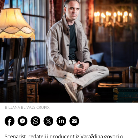
BILJANA BLIVAJS CROPIX
Scenarist, redatelj i producent iz Varaždina govori o