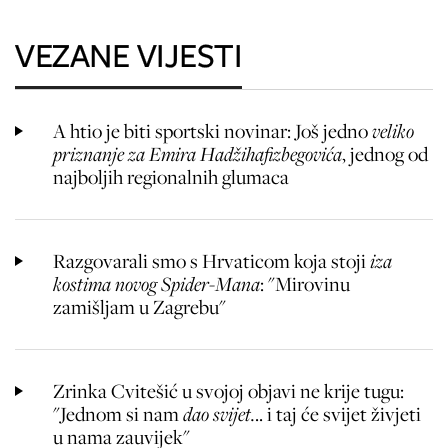
VEZANE VIJESTI
A htio je biti sportski novinar: Još jedno
veliko
priznanje za Emira Hadžihafizbegovića
, jednog od
najboljih regionalnih glumaca
Razgovarali smo s Hrvaticom koja stoji
iza
kostima novog Spider-Mana
: "Mirovinu
zamišljam u Zagrebu"
Zrinka Cvitešić u svojoj objavi ne krije tugu:
"Jednom si nam
dao svijet.
.. i taj će svijet živjeti
u nama zauvijek"