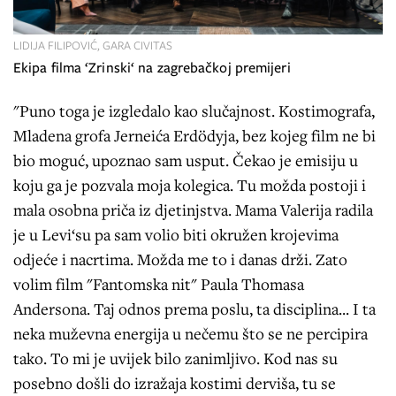
LIDIJA FILIPOVIĆ, GARA CIVITAS
Ekipa filma ‘Zrinski‘ na zagrebačkoj premijeri
"Puno toga je izgledalo kao slučajnost. Kostimografa,
Mladena grofa Jerneića Erdödyja, bez kojeg film ne bi
bio moguć, upoznao sam usput. Čekao je emisiju u
koju ga je pozvala moja kolegica. Tu možda postoji i
mala osobna priča iz djetinjstva. Mama Valerija radila
je u Levi‘su pa sam volio biti okružen krojevima
odjeće i nacrtima. Možda me to i danas drži. Zato
volim film "Fantomska nit" Paula Thomasa
Andersona. Taj odnos prema poslu, ta disciplina... I ta
neka muževna energija u nečemu što se ne percipira
tako. To mi je uvijek bilo zanimljivo. Kod nas su
posebno došli do izražaja kostimi derviša, tu se