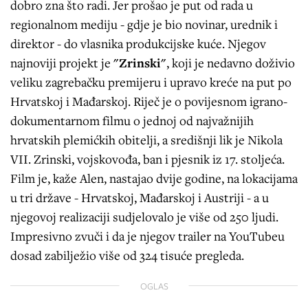
dobro zna što radi. Jer prošao je put od rada u
regionalnom mediju - gdje je bio novinar, urednik i
direktor - do vlasnika produkcijske kuće. Njegov
najnoviji projekt je
"Zrinski"
, koji je nedavno doživio
veliku zagrebačku premijeru i upravo kreće na put po
Hrvatskoj i Mađarskoj. Riječ je o povijesnom igrano-
dokumentarnom filmu o jednoj od najvažnijih
hrvatskih plemićkih obitelji, a središnji lik je Nikola
VII. Zrinski, vojskovođa, ban i pjesnik iz 17. stoljeća.
Film je, kaže Alen, nastajao dvije godine, na lokacijama
u tri države - Hrvatskoj, Mađarskoj i Austriji - a u
njegovoj realizaciji sudjelovalo je više od 250 ljudi.
Impresivno zvuči i da je njegov trailer na YouTubeu
dosad zabilježio više od 324 tisuće pregleda.
OGLAS