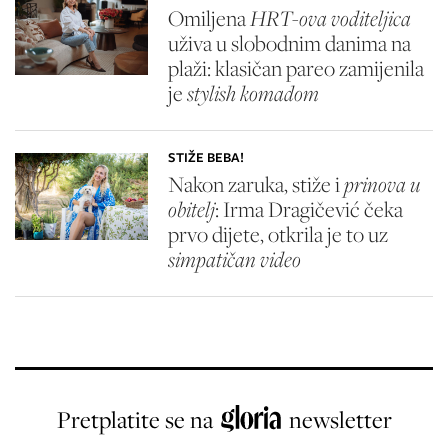
Omiljena
HRT-ova voditeljica
uživa u slobodnim danima na
plaži: klasičan pareo zamijenila
je
stylish komadom
STIŽE BEBA!
Nakon zaruka, stiže i
prinova u
obitelj
: Irma Dragičević čeka
prvo dijete, otkrila je to uz
simpatičan video
Pretplatite se na
newsletter