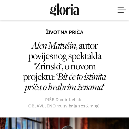
ŽIVOTNA PRIČA
Alen Matušin
, autor
povijesnog spektakla
‘Zrinski‘, o novom
projektu: ‘
Bit će to istinita
priča o hrabrim ženama
‘
PIŠE
Damir Leljak
OBJAVLJENO
17. svibnja 2026. 11:56