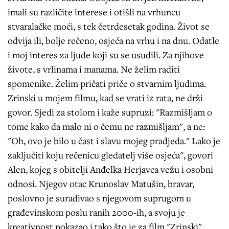
imali su različite interese i otišli na vrhuncu
stvaralačke moći, s tek četrdesetak godina. Život se
odvija ili, bolje rečeno, osjeća na vrhu i na dnu. Odatle
i moj interes za ljude koji su se usudili. Za njihove
živote, s vrlinama i manama. Ne želim raditi
spomenike. Želim pričati priče o stvarnim ljudima.
Zrinski u mojem filmu, kad se vrati iz rata, ne drži
govor. Sjedi za stolom i kaže supruzi: "Razmišljam o
tome kako da malo ni o čemu ne razmišljam", a ne:
"Oh, ovo je bilo u čast i slavu mojeg pradjeda." Lako je
zaključiti koju rečenicu gledatelj više osjeća", govori
Alen, kojeg s obitelji Anđelka Herjavca vežu i osobni
odnosi. Njegov otac Krunoslav Matušin, bravar,
poslovno je surađivao s njegovom suprugom u
građevinskom poslu ranih 2000-ih, a svoju je
kreativnost pokazao i tako što je za film "Zrinski"