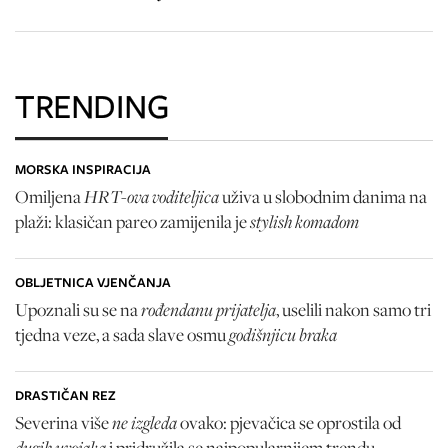
TRENDING
MORSKA INSPIRACIJA
HRT-ova voditeljica
Omiljena
uživa u slobodnim danima na
stylish komadom
plaži: klasičan pareo zamijenila je
OBLJETNICA VJENČANJA
rođendanu prijatelja
Upoznali su se na
, uselili nakon samo tri
godišnjicu braka
tjedna veze, a sada slave osmu
DRASTIČAN REZ
ne izgleda
Severina više
ovako: pjevačica se oprostila od
dugih uvojaka
i pridružila se najpopularnijem trendu