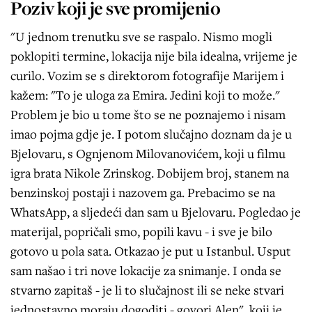
Poziv koji je sve promijenio
"U jednom trenutku sve se raspalo. Nismo mogli
poklopiti termine, lokacija nije bila idealna, vrijeme je
curilo. Vozim se s direktorom fotografije Marijem i
kažem: "To je uloga za Emira. Jedini koji to može."
Problem je bio u tome što se ne poznajemo i nisam
imao pojma gdje je. I potom slučajno doznam da je u
Bjelovaru, s Ognjenom Milovanovićem, koji u filmu
igra brata Nikole Zrinskog. Dobijem broj, stanem na
benzinskoj postaji i nazovem ga. Prebacimo se na
WhatsApp, a sljedeći dan sam u Bjelovaru. Pogledao je
materijal, popričali smo, popili kavu - i sve je bilo
gotovo u pola sata. Otkazao je put u Istanbul. Usput
sam našao i tri nove lokacije za snimanje. I onda se
stvarno zapitaš - je li to slučajnost ili se neke stvari
jednostavno moraju dogoditi - govori Alen", koji je