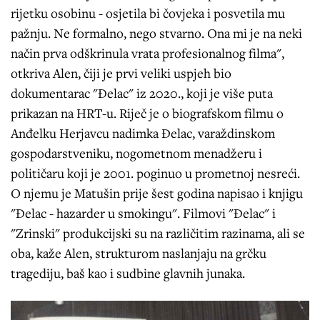
rijetku osobinu - osjetila bi čovjeka i posvetila mu
pažnju. Ne formalno, nego stvarno. Ona mi je na neki
način prva odškrinula vrata profesionalnog filma",
otkriva Alen, čiji je prvi veliki uspjeh bio
dokumentarac "Đelac" iz 2020., koji je više puta
prikazan na HRT-u. Riječ je o biografskom filmu o
Anđelku Herjavcu nadimka Đelac, varaždinskom
gospodarstveniku, nogometnom menadžeru i
političaru koji je 2001. poginuo u prometnoj nesreći.
O njemu je Matušin prije šest godina napisao i knjigu
"Đelac - hazarder u smokingu". Filmovi "Đelac" i
"Zrinski" produkcijski su na različitim razinama, ali se
oba, kaže Alen, strukturom naslanjaju na grčku
tragediju, baš kao i sudbine glavnih junaka.