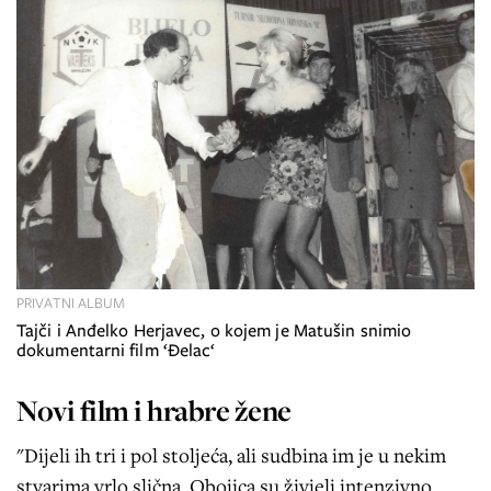
PRIVATNI ALBUM
Tajči i Anđelko Herjavec, o kojem je Matušin snimio
dokumentarni film ‘Đelac‘
Novi film i hrabre žene
"Dijeli ih tri i pol stoljeća, ali sudbina im je u nekim
stvarima vrlo slična. Obojica su živjeli intenzivno,