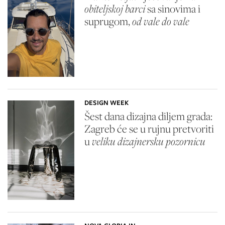
obiteljskoj barci
sa sinovima i
suprugom,
od vale do vale
DESIGN WEEK
Šest dana dizajna diljem grada:
Zagreb će se u rujnu pretvoriti
u
veliku dizajnersku pozornicu