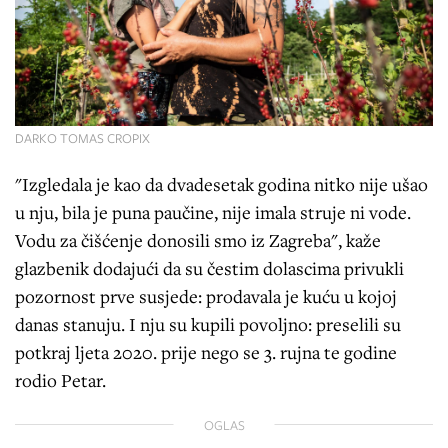
DARKO TOMAS CROPIX
"Izgledala je kao da dvadesetak godina nitko nije ušao
u nju, bila je puna paučine, nije imala struje ni vode.
Vodu za čišćenje donosili smo iz Zagreba", kaže
glazbenik dodajući da su čestim dolascima privukli
pozornost prve susjede: prodavala je kuću u kojoj
danas stanuju. I nju su kupili povoljno: preselili su
potkraj ljeta 2020. prije nego se 3. rujna te godine
rodio Petar.
OGLAS