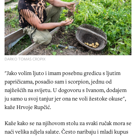
DARKO TOMAS CROPIX
"Jako volim ljuto i imam posebnu gredicu s ljutim
papričicama, posadio sam i scorpion, jednu od
najžešćih na svijetu. U dogovoru s Ivanom, dodajem
ju samo u svoj tanjur jer ona ne voli žestoke okuse",
kaže Hrvoje Rupčić.
Kaže kako se na njihovom stolu za svaki ručak mora se
naći velika zdjela salate. Često naribaju i mladi kupus