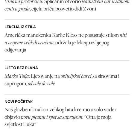
Vino na prozorčiću
jedinstveni bar u samom
: Splićanin otvorio
centru grada
, cijelu priču posvetio didi Zvoni
LEKCIJA IZ STILA
niti
Američka manekenka Karlie Kloss ne posustaje stilom
u vrijeme velikih vrućina,
održala je lekciju iz lijepog
odijevanja
LJETO BEZ PLANA
Marko Tolja
obiteljskoj barci
: Ljetovanje na
sa sinovima i
od vale do vale
suprugom,
NOVI POČETAK
Naš glazbenik nakon velikog hita krenuo u solo vode i
novu pjesmu i spot sa suprugom
objavio
: "Ona je moja
svjetlost i luka"