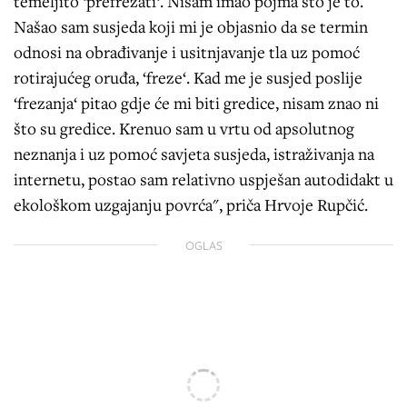
temeljito ‘prefrezati‘. Nisam imao pojma što je to.
Našao sam susjeda koji mi je objasnio da se termin
odnosi na obrađivanje i usitnjavanje tla uz pomoć
rotirajućeg oruđa, ‘freze‘. Kad me je susjed poslije
‘frezanja‘ pitao gdje će mi biti gredice, nisam znao ni
što su gredice. Krenuo sam u vrtu od apsolutnog
neznanja i uz pomoć savjeta susjeda, istraživanja na
internetu, postao sam relativno uspješan autodidakt u
ekološkom uzgajanju povrća", priča Hrvoje Rupčić.
OGLAS