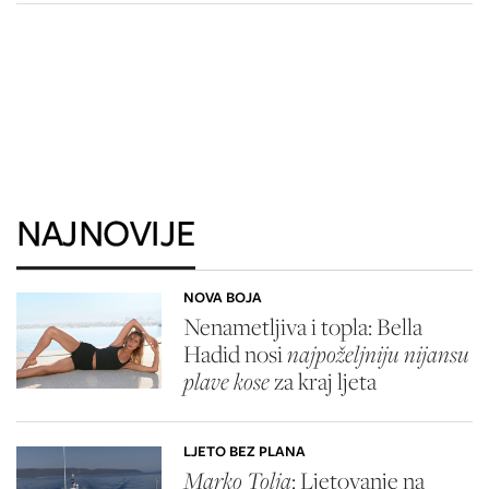
NAJNOVIJE
NOVA BOJA
Nenametljiva i topla: Bella
Hadid nosi
najpoželjniju nijansu
plave kose
za kraj ljeta
LJETO BEZ PLANA
Marko Tolja
: Ljetovanje na