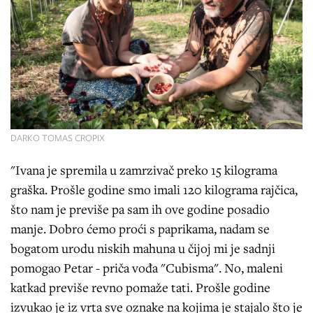
DARKO TOMAS CROPIX
"Ivana je spremila u zamrzivač preko 15 kilograma
graška. Prošle godine smo imali 120 kilograma rajčica,
što nam je previše pa sam ih ove godine posadio
manje. Dobro ćemo proći s paprikama, nadam se
bogatom urodu niskih mahuna u čijoj mi je sadnji
pomogao Petar - priča vođa "Cubisma". No, maleni
katkad previše revno pomaže tati. Prošle godine
izvukao je iz vrta sve oznake na kojima je stajalo što je