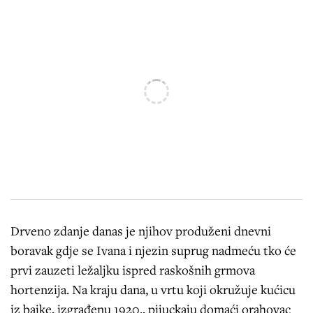
Drveno zdanje danas je njihov produženi dnevni
boravak gdje se Ivana i njezin suprug nadmeću tko će
prvi zauzeti ležaljku ispred raskošnih grmova
hortenzija. Na kraju dana, u vrtu koji okružuje kućicu
iz bajke, izgrađenu 1920., pijuckaju domaći orahovac