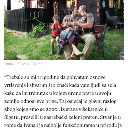
DARKO TOMAS CROPIX
"Trebale su mi tri godine da pohvatam osnove
vrtlarenja i shvatim što znači kada vam ljudi sa sela
kažu da im trenutak u kojem urone prste u svoju
zemlju odnosi sve brige. Taj osjećaj je glavni razlog
zbog kojeg smo se 2020., iz stana višekatnice u
Sigetu, preselili u zagrebački zeleni prsten. Stvar je u
tome da Ivana i ja najbolje funkcioniramo u prirodi: ja