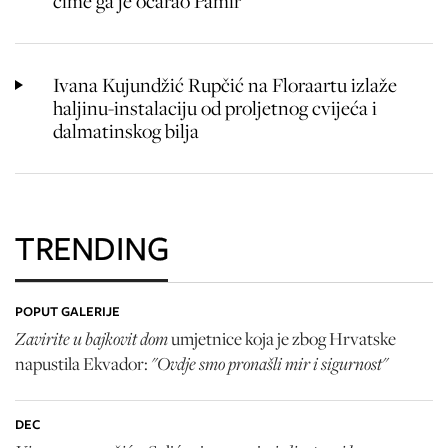
čime ga je očarao Pamir
Ivana Kujundžić Rupčić na Floraartu izlaže
haljinu-instalaciju od proljetnog cvijeća i
dalmatinskog bilja
TRENDING
POPUT GALERIJE
Zavirite u bajkovit dom
umjetnice koja je zbog Hrvatske
"Ovdje smo pronašli mir i sigurnost"
napustila Ekvador:
DEC