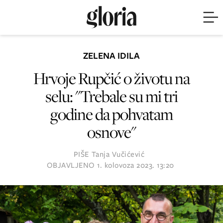
ZELENA IDILA
Hrvoje Rupčić o životu na
selu: "Trebale su mi tri
godine da pohvatam
osnove"
PIŠE
Tanja Vučićević
OBJAVLJENO
1. kolovoza 2023. 13:20