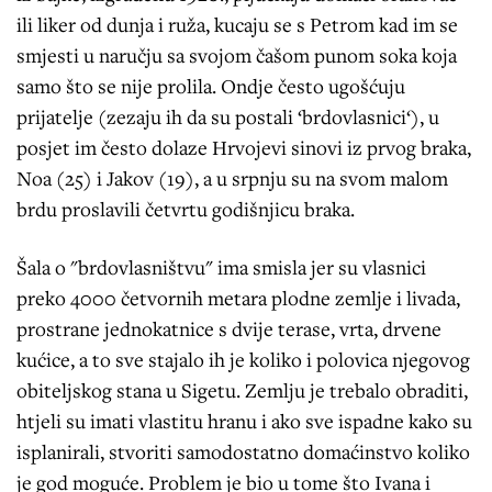
ili liker od dunja i ruža, kucaju se s Petrom kad im se
smjesti u naručju sa svojom čašom punom soka koja
samo što se nije prolila. Ondje često ugošćuju
prijatelje (zezaju ih da su postali ‘brdovlasnici‘), u
posjet im često dolaze Hrvojevi sinovi iz prvog braka,
Noa (25) i Jakov (19), a u srpnju su na svom malom
brdu proslavili četvrtu godišnjicu braka.
Šala o "brdovlasništvu" ima smisla jer su vlasnici
preko 4000 četvornih metara plodne zemlje i livada,
prostrane jednokatnice s dvije terase, vrta, drvene
kućice, a to sve stajalo ih je koliko i polovica njegovog
obiteljskog stana u Sigetu. Zemlju je trebalo obraditi,
htjeli su imati vlastitu hranu i ako sve ispadne kako su
isplanirali, stvoriti samodostatno domaćinstvo koliko
je god moguće. Problem je bio u tome što Ivana i