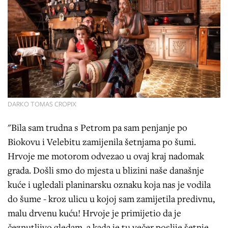
DARKO TOMAS CROPIX
"Bila sam trudna s Petrom pa sam penjanje po
Biokovu i Velebitu zamijenila šetnjama po šumi.
Hrvoje me motorom odvezao u ovaj kraj nadomak
grada. Došli smo do mjesta u blizini naše današnje
kuće i ugledali planinarsku oznaku koja nas je vodila
do šume - kroz ulicu u kojoj sam zamijetila predivnu,
malu drvenu kuću! Hrvoje je primijetio da je
čeznutljivo gledam, a kada je tu večer poslije šetnje