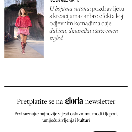
NOVA GLORIA IN
U bojama sutona
: pozdrav ljetu
s kreacijama ombre efekta koji
odjevnim komadima daje
dubinu, dinamiku i suvremen
izgled
Pretplatite se na
newsletter
Prvi saznajte najnovije vijesti o slavnima, modi i ljepoti,
umijeću življenja i kulturi