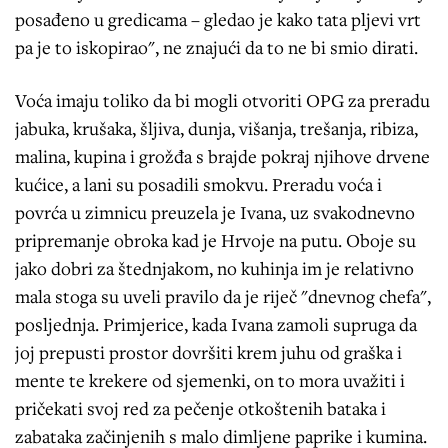
posađeno u gredicama – gledao je kako tata pljevi vrt
pa je to iskopirao", ne znajući da to ne bi smio dirati.
Voća imaju toliko da bi mogli otvoriti OPG za preradu
jabuka, krušaka, šljiva, dunja, višanja, trešanja, ribiza,
malina, kupina i grožđa s brajde pokraj njihove drvene
kućice, a lani su posadili smokvu. Preradu voća i
povrća u zimnicu preuzela je Ivana, uz svakodnevno
pripremanje obroka kad je Hrvoje na putu. Oboje su
jako dobri za štednjakom, no kuhinja im je relativno
mala stoga su uveli pravilo da je riječ "dnevnog chefa",
posljednja. Primjerice, kada Ivana zamoli supruga da
joj prepusti prostor dovršiti krem juhu od graška i
mente te krekere od sjemenki, on to mora uvažiti i
pričekati svoj red za pečenje otkoštenih bataka i
zabataka začinjenih s malo dimljene paprike i kumina.