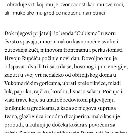
i obrađuje vrt, koji mu je izvor radosti kad mu sve rodi,
ali i muke ako mu gredice napadnu nametnici
Dok njegovi prijatelji iz benda "Cubismo" u zoru
čvrsto spavaju, umorni nakon kasnonoćne svirke i
putovanja kući, njihovom frontmanu i perkusionisti
Hrvoju Rupčiću počinje novi dan. Dovoljno mu je
odspavati dva ili tri sata da se, bosonog i pun energije,
zaputi u svoj vrt nedaleko od obiteljskog doma u
Vukomeričkim goricama, ubrati zrele tikvice, mladi
luk, papriku, rajčicu, korabu, lisnatu salatu. Počupa i
vlati trave koje su unatoč redovitom plijevljenju
izniknule u gredicama, a kada se njegova supruga
Ivana, glazbenica i modna dizajnerica, malo kasnije
probudi, u kuhinji je dočeka košara s povrćem za
ručak. S njom se budi i njihov sin Petar koji će u rujnu