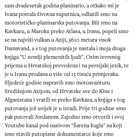
sam dvadesetak godina planinario, a otkako mi je
Ivana postala životna suputnica, odlazili smo na
motorističko-planinarska putovanja. Bili smo na
Kavkazu, u Maroku preko Atlasa, u Iranu, popeli smo
se na najviši vulkan u Aziji, 5610 metara visok
Damavand, a s tog putovanja je nastala i moja druga
knjiga "U zemlji plemenitih ljudi". Osim izvrsnog
prijema u Hrvatskoj prevedena i na perzijski jezik, te
je u Iranu prodana u više od 15 tisuća primjeraka.
Sljedeće godine napravili smo motoavanturu
Središnjom Azijom, od Hrvatske sve do Kine i
Afganistana i vratili se preko Kavkaza, a knjiga s tog
putovanja još uvijek je u izradi. Prije tri godine smo
pak putovali Jordanom. Zajedno smo otvorili i svoj
Youtube kanal pod nazivom "Šarena kugla" na koji
smo stavili putopisne dokumentarce koje smo