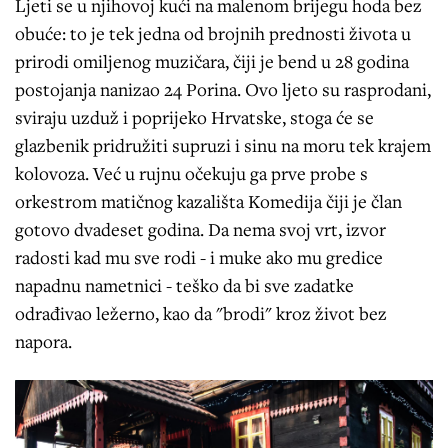
Ljeti se u njihovoj kući na malenom brijegu hoda bez
obuće: to je tek jedna od brojnih prednosti života u
prirodi omiljenog muzičara, čiji je bend u 28 godina
postojanja nanizao 24 Porina. Ovo ljeto su rasprodani,
sviraju uzduž i poprijeko Hrvatske, stoga će se
glazbenik pridružiti supruzi i sinu na moru tek krajem
kolovoza. Već u rujnu očekuju ga prve probe s
orkestrom matičnog kazališta Komedija čiji je član
gotovo dvadeset godina. Da nema svoj vrt, izvor
radosti kad mu sve rodi - i muke ako mu gredice
napadnu nametnici - teško da bi sve zadatke
odrađivao ležerno, kao da "brodi" kroz život bez
napora.