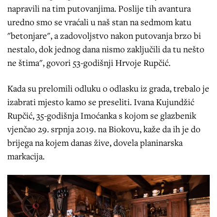
napravili na tim putovanjima. Poslije tih avantura
uredno smo se vraćali u naš stan na sedmom katu
"betonjare", a zadovoljstvo nakon putovanja brzo bi
nestalo, dok jednog dana nismo zaključili da tu nešto
ne štima", govori 53-godišnji Hrvoje Rupčić.
Kada su prelomili odluku o odlasku iz grada, trebalo je
izabrati mjesto kamo se preseliti. Ivana Kujundžić
Rupčić, 35-godišnja Imoćanka s kojom se glazbenik
vjenčao 29. srpnja 2019. na Biokovu, kaže da ih je do
brijega na kojem danas žive, dovela planinarska
markacija.