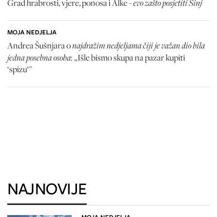
evo zašto posjetiti Sinj
Grad hrabrosti, vjere, ponosa i Alke -
MOJA NEDJELJA
najdražim nedjeljama čiji je važan dio bila
Andrea Šušnjara o
jedna posebna osoba
: „Išle bismo skupa na pazar kupiti
‘spizu‘"
NAJNOVIJE