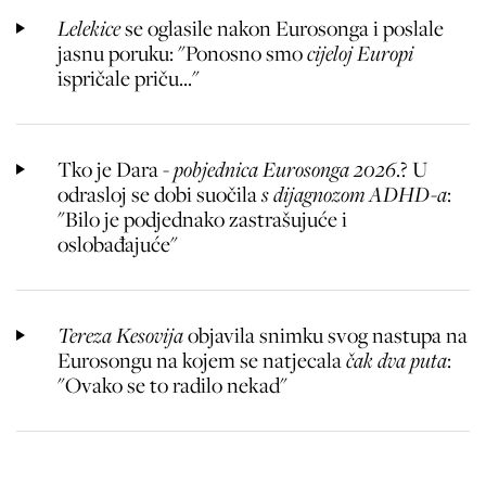
Lelekice
se oglasile nakon Eurosonga i poslale
jasnu poruku: "Ponosno smo
cijeloj Europi
ispričale priču..."
Tko je Dara -
pobjednica Eurosonga 2026
.? U
odrasloj se dobi suočila
s dijagnozom ADHD-a
:
"Bilo je podjednako zastrašujuće i
oslobađajuće"
Tereza Kesovija
objavila snimku svog nastupa na
Eurosongu na kojem se natjecala
čak dva puta
:
"Ovako se to radilo nekad"