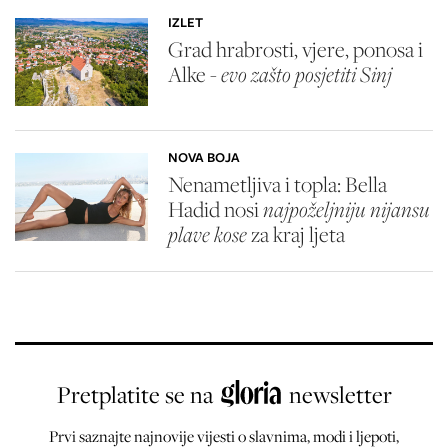
IZLET
Grad hrabrosti, vjere, ponosa i
Alke -
evo zašto posjetiti Sinj
NOVA BOJA
Nenametljiva i topla: Bella
Hadid nosi
najpoželjniju nijansu
plave kose
za kraj ljeta
Pretplatite se na
newsletter
Prvi saznajte najnovije vijesti o slavnima, modi i ljepoti,