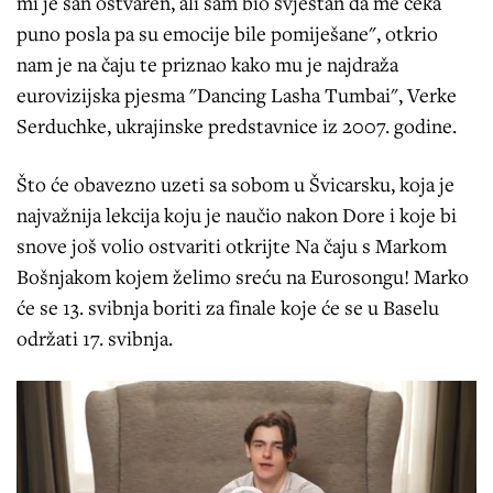
mi je san ostvaren, ali sam bio svjestan da me čeka
puno posla pa su emocije bile pomiješane", otkrio
nam je na čaju te priznao kako mu je najdraža
eurovizijska pjesma "Dancing Lasha Tumbai", Verke
Serduchke, ukrajinske predstavnice iz 2007. godine.
Što će obavezno uzeti sa sobom u Švicarsku, koja je
najvažnija lekcija koju je naučio nakon Dore i koje bi
snove još volio ostvariti otkrijte Na čaju s Markom
Bošnjakom kojem želimo sreću na Eurosongu! Marko
će se 13. svibnja boriti za finale koje će se u Baselu
održati 17. svibnja.