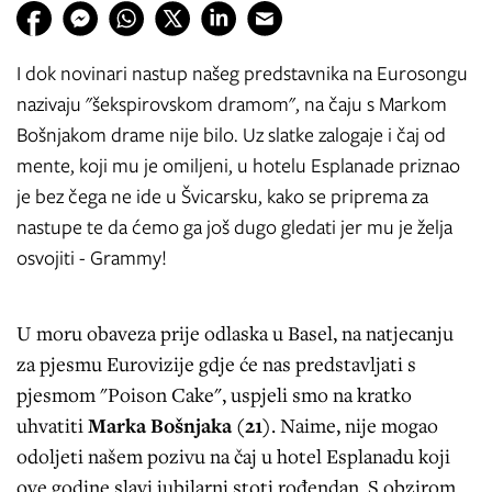
I dok novinari nastup našeg predstavnika na Eurosongu
nazivaju "šekspirovskom dramom", na čaju s Markom
Bošnjakom drame nije bilo. Uz slatke zalogaje i čaj od
mente, koji mu je omiljeni, u hotelu Esplanade priznao
je bez čega ne ide u Švicarsku, kako se priprema za
nastupe te da ćemo ga još dugo gledati jer mu je želja
osvojiti - Grammy!
U moru obaveza prije odlaska u Basel, na natjecanju
za pjesmu Eurovizije gdje će nas predstavljati s
pjesmom "Poison Cake", uspjeli smo na kratko
uhvatiti
Marka Bošnjaka (21)
. Naime, nije mogao
odoljeti našem pozivu na čaj u hotel Esplanadu koji
ove godine slavi jubilarni stoti rođendan. S obzirom