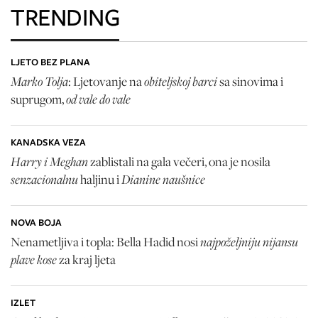
TRENDING
LJETO BEZ PLANA
Marko Tolja
obiteljskoj barci
: Ljetovanje na
sa sinovima i
od vale do vale
suprugom,
KANADSKA VEZA
Harry i Meghan
zablistali na gala večeri, ona je nosila
senzacionalnu
Dianine naušnice
haljinu i
NOVA BOJA
najpoželjniju nijansu
Nenametljiva i topla: Bella Hadid nosi
plave kose
za kraj ljeta
IZLET