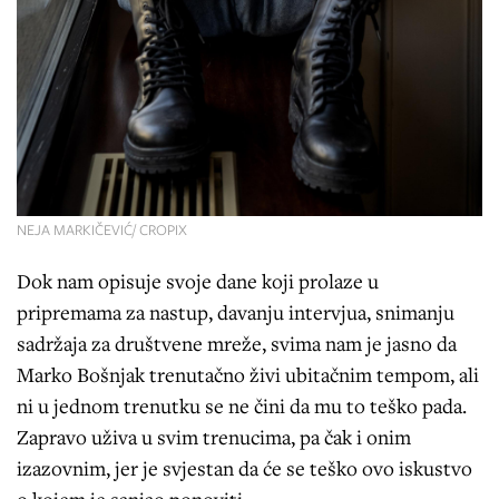
NEJA MARKIČEVIĆ/ CROPIX
Dok nam opisuje svoje dane koji prolaze u
pripremama za nastup, davanju intervjua, snimanju
sadržaja za društvene mreže, svima nam je jasno da
Marko Bošnjak trenutačno živi ubitačnim tempom, ali
ni u jednom trenutku se ne čini da mu to teško pada.
Zapravo uživa u svim trenucima, pa čak i onim
izazovnim, jer je svjestan da će se teško ovo iskustvo
o kojem je sanjao ponoviti.