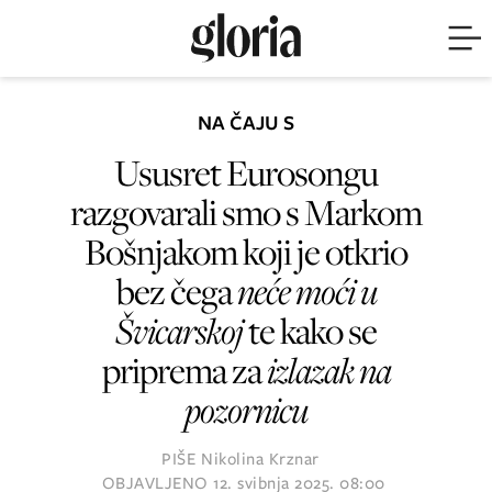
NA ČAJU S
Ususret Eurosongu
razgovarali smo s Markom
Bošnjakom koji je otkrio
bez čega
neće moći u
Švicarskoj
te kako se
priprema za
izlazak na
pozornicu
PIŠE
Nikolina Krznar
OBJAVLJENO
12. svibnja 2025. 08:00