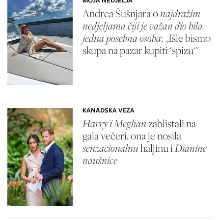
MOJA NEDJELJA
Andrea Šušnjara o
najdražim
nedjeljama čiji je važan dio bila
jedna posebna osoba
: „Išle bismo
skupa na pazar kupiti ‘spizu‘"
KANADSKA VEZA
Harry i Meghan
zablistali na
gala večeri, ona je nosila
senzacionalnu
haljinu i
Dianine
naušnice