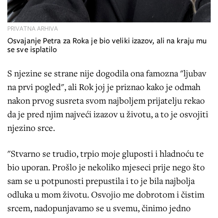
PRIVATNA ARHIVA
Osvajanje Petra za Roka je bio veliki izazov, ali na kraju mu
se sve isplatilo
S njezine se strane nije dogodila ona famozna "ljubav
na prvi pogled", ali Rok joj je priznao kako je odmah
nakon prvog susreta svom najboljem prijatelju rekao
da je pred njim najveći izazov u životu, a to je osvojiti
njezino srce.
"Stvarno se trudio, trpio moje gluposti i hladnoću te
bio uporan. Prošlo je nekoliko mjeseci prije nego što
sam se u potpunosti prepustila i to je bila najbolja
odluka u mom životu. Osvojio me dobrotom i čistim
srcem, nadopunjavamo se u svemu, činimo jedno