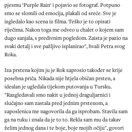
pjesmu ‘Purple Rain‘ i pojavio se fotograf. Potpuno
smo se slomili od emocija, plakali od sreće. Sve je
izgledalo kao scena iz filma. Teško je to opisati
riječima. Nakon toga me odveo u chalet o kojem sam
dugo sanjala, s predivnim pogledom. Zaista je pazio na
svaki detalj i sve pažljivo isplanirao", hvali Petra svog
Roka.
Iza prstena kojim ju je Rok zaprosio također se krije
posebna priča. Nikada nije htjela običan prsten, a
idealan je ugledala tijekom putovanja u Tursku.
"Razgledavali smo nakit u jednoj draguljarnici i
slučajno sam zastala pred jednim prstenom, a
zaposlenica me nagovorila da ga isprobam. Stavila sam
ga na ruku i znala da je to to. Rekla sam mu da takav
želim jednog dana i te boje, boje mojih očiju", govori