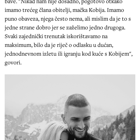
bave. "Nikad nam nije dosadno, pogotovo otkako
imamo trećeg člana obitelji, mačka Kobija. Imamo
puno obaveza, njega često nema, ali mislim da je to s
jedne strane dobro jer se zaželimo jedno drugoga.
Svaki zajednički trenutak iskorištavamo na
maksimum, bilo da je riječ o odlasku u dućan,
jednodnevnom izletu ili igranju kod kuće s Kobijem",
govori.