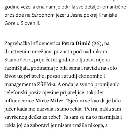
godine veze, a ona nam je otkrila sve detalje romantične
prosidbe na čarobnom jezeru Jasna pokraj Kranjske
Gore u Sloveniji.
Zagrebačka influencerica
Petra Dimić
(26), na
društvenim mrežama poznata pod nadimkom
SaamoPetra
, prije četiri godine o ljubavi nije ni
razmišljala, godinama je bila sama i navikla na solo
život uz prijatelje, posao i studij ekonomije i
managementa ZŠEM-a. A onda je sve to promijenio
telefonski poziv njezine prijateljice, također
influencerice
Mirte Miler
. "Sjećam se kao da je bilo
jučer kada me nazvala i samo rekla: ‘Petra, našla sam
savršenog dečka za tebe!‘. Ja sam se na to nasmijala i
rekla joj da zaboravi jer nisam tražila nikoga, a