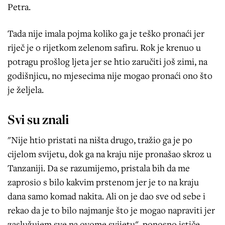
Petra.
Tada nije imala pojma koliko ga je teško pronaći jer
riječ je o rijetkom zelenom safiru. Rok je krenuo u
potragu prošlog ljeta jer se htio zaručiti još zimi, na
godišnjicu, no mjesecima nije mogao pronaći ono što
je željela.
Svi su znali
"Nije htio pristati na ništa drugo, tražio ga je po
cijelom svijetu, dok ga na kraju nije pronašao skroz u
Tanzaniji. Da se razumijemo, pristala bih da me
zaprosio s bilo kakvim prstenom jer je to na kraju
dana samo komad nakita. Ali on je dao sve od sebe i
rekao da je to bilo najmanje što je mogao napraviti jer
zaslužujem sve na ovome svijetu", ponosno ističe