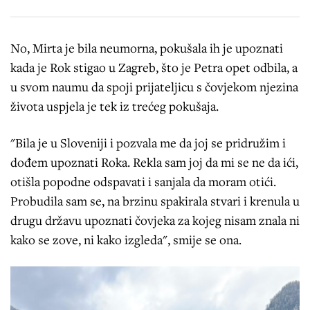
No, Mirta je bila neumorna, pokušala ih je upoznati
kada je Rok stigao u Zagreb, što je Petra opet odbila, a
u svom naumu da spoji prijateljicu s čovjekom njezina
života uspjela je tek iz trećeg pokušaja.
"Bila je u Sloveniji i pozvala me da joj se pridružim i
dođem upoznati Roka. Rekla sam joj da mi se ne da ići,
otišla popodne odspavati i sanjala da moram otići.
Probudila sam se, na brzinu spakirala stvari i krenula u
drugu državu upoznati čovjeka za kojeg nisam znala ni
kako se zove, ni kako izgleda", smije se ona.