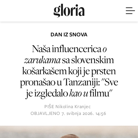
DAN IZ SNOVA
Naša influencerica
o
zarukama
sa slovenskim
košarkašem koji je prsten
pronašao u Tanzaniji: "Sve
je izgledalo
kao u
filmu"
PIŠE
Nikolina Kranjec
OBJAVLJENO
7. svibnja 2026. 14:56