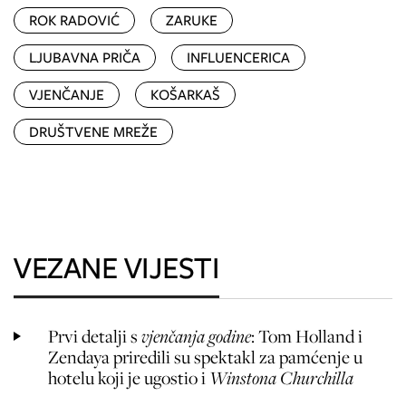
ROK RADOVIĆ
ZARUKE
LJUBAVNA PRIČA
INFLUENCERICA
VJENČANJE
KOŠARKAŠ
DRUŠTVENE MREŽE
VEZANE VIJESTI
Prvi detalji s
vjenčanja godine
: Tom Holland i
Zendaya priredili su spektakl za pamćenje u
hotelu koji je ugostio i
Winstona Churchilla