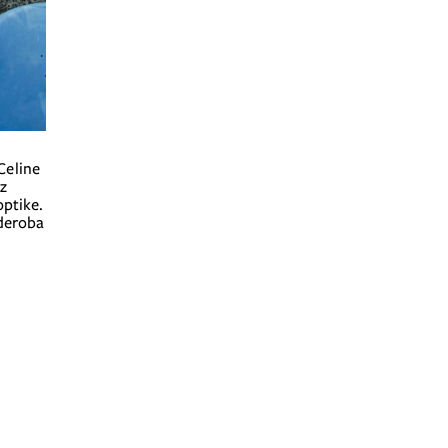
iz
optike.
rderoba