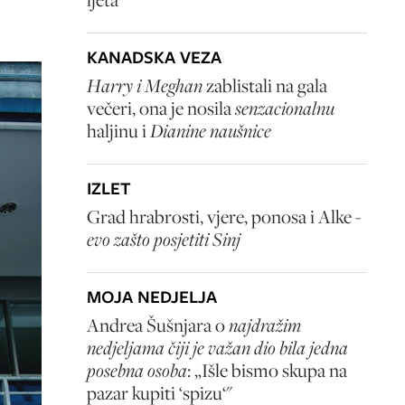
KANADSKA VEZA
Harry i Meghan
zablistali na gala
večeri, ona je nosila
senzacionalnu
haljinu i
Dianine naušnice
IZLET
Grad hrabrosti, vjere, ponosa i Alke -
evo zašto posjetiti Sinj
MOJA NEDJELJA
Andrea Šušnjara o
najdražim
nedjeljama čiji je važan dio bila jedna
posebna osoba
: „Išle bismo skupa na
pazar kupiti ‘spizu‘"