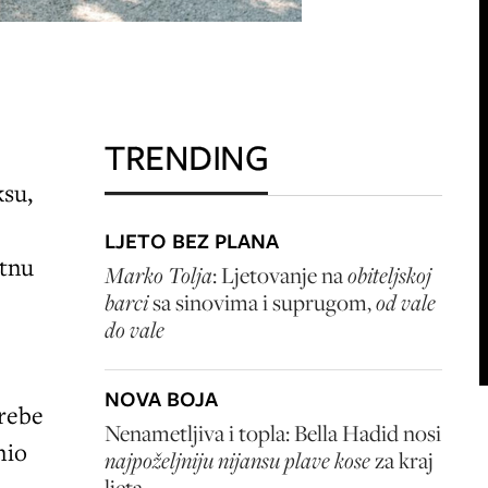
TRENDING
ksu,
LJETO BEZ PLANA
etnu
Marko Tolja
: Ljetovanje na
obiteljskoj
barci
sa sinovima i suprugom,
od vale
do vale
NOVA BOJA
trebe
Nenametljiva i topla: Bella Hadid nosi
mio
najpoželjniju nijansu plave kose
za kraj
ljeta