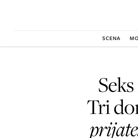
SCENA
MO
Seks 
Tri do
prijat