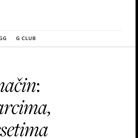
GG
G CLUB
način
:
rcima,
esetima