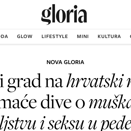
DA
GLOW
LIFESTYLE
MINI
KULTURA
NOVA GLORIA
i grad na
hrvatski 
maće dive o
muška
eljstvu i seksu u ped