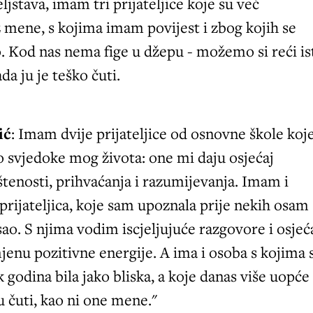
ljstava, imam tri prijateljice koje su već
 mene, s kojima imam povijest i zbog kojih se
. Kod nas nema fige u džepu - možemo si reći is
ada ju je teško čuti.
ić
: Imam dvije prijateljice od osnovne škole koj
 svjedoke mog života: one mi daju osjećaj
štenosti, prihvaćanja i razumijevanja. Imam i
prijateljica, koje sam upoznala prije nekih osam
ao. S njima vodim iscjeljujuće razgovore i osje
enu pozitivne energije. A ima i osoba s kojima
k godina bila jako bliska, a koje danas više uopće
čuti, kao ni one mene."