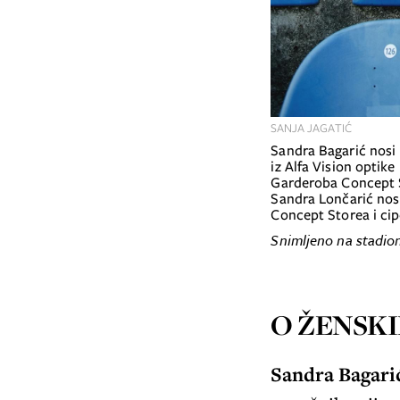
SANJA JAGATIĆ
Sandra Bagarić nosi haljinu Munthe iz Garderoba Concept Storea, sunčane naočale Celine
iz Alfa Vision optike
Garderoba Concept St
Sandra Lončarić nos
Concept Storea i cip
Snimljeno na stadio
O ŽENSKI
Sandra Bagari