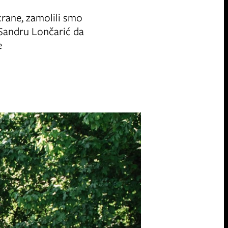
krane, zamolili smo
 Sandru Lončarić da
e