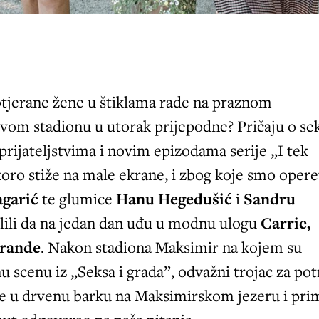
dotjerane žene u štiklama rade na praznom
om stadionu u utorak prijepodne? Pričaju o se
 prijateljstvima i novim epizodama serije „I tek
skoro stiže na male ekrane, i zbog koje smo oper
garić
te glumice
Hanu Hegedušić
i
Sandru
ili da na jedan dan uđu u modnu ulogu
Carrie,
irande
. Nakon stadiona Maksimir na kojem su
nu scenu iz „Seksa i grada”, odvažni trojac za po
je u drvenu barku na Maksimirskom jezeru i pri