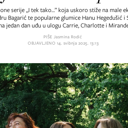
e serije „I tek tako...” koja uskoro stiže na male e
ru Bagarić te popularne glumice Hanu Hegedušić i
na jedan dan uđu u ulogu Carrie, Charlotte i Mirand
PIŠE
Jasmina Rodić
OBJAVLJENO
14. svibnja 2025. 13:13