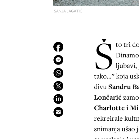
SANJA JAGATIĆ
Š
to tri 
Dinamov
ljubavi,
tako...” koja u
divu
Sandru Ba
Lončarić
zamol
Charlotte i M
rekreirale kult
snimanja ušao 