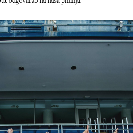
sput odgovarao na naša pitanja.