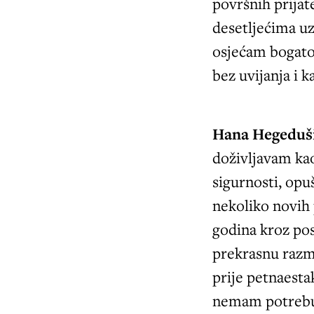
površnih prijate
desetljećima uz
osjećam bogato
bez uvijanja i k
Hana Hegeduš
doživljavam kao
sigurnosti, opu
nekoliko novih 
godina kroz pos
prekrasnu razmj
prije petnaesta
nemam potrebu 