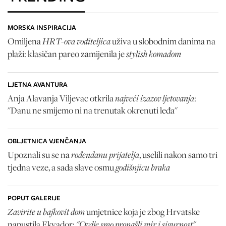
MORSKA INSPIRACIJA
HRT-ova voditeljica
Omiljena
uživa u slobodnim danima na
stylish komadom
plaži: klasičan pareo zamijenila je
LJETNA AVANTURA
najveći izazov ljetovanja
Anja Alavanja Viljevac otkrila
:
"Danu ne smijemo ni na trenutak okrenuti leđa"
OBLJETNICA VJENČANJA
rođendanu prijatelja
Upoznali su se na
, uselili nakon samo tri
godišnjicu braka
tjedna veze, a sada slave osmu
POPUT GALERIJE
Zavirite u bajkovit dom
umjetnice koja je zbog Hrvatske
"Ovdje smo pronašli mir i sigurnost"
napustila Ekvador: