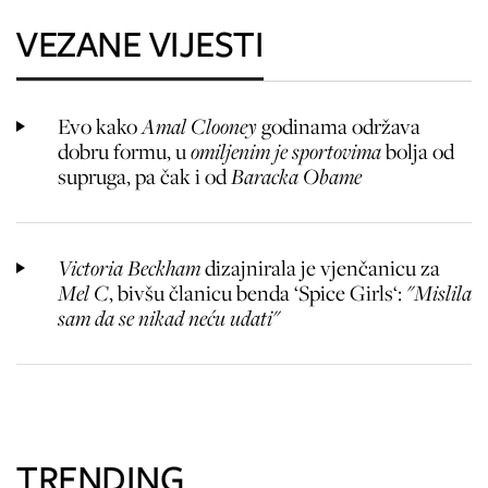
VEZANE VIJESTI
Evo kako
Amal Clooney
godinama održava
dobru formu, u
omiljenim je sportovima
bolja od
supruga, pa čak i od
Baracka Obame
Victoria Beckham
dizajnirala je vjenčanicu za
Mel C
, bivšu članicu benda ‘Spice Girls‘:
"Mislila
sam da se nikad neću udati"
TRENDING