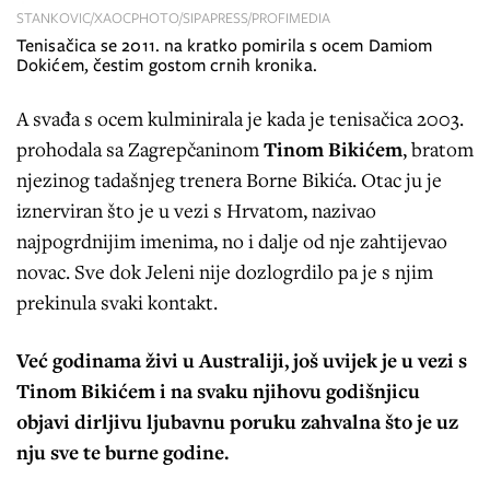
STANKOVIC/XAOCPHOTO/SIPAPRESS/PROFIMEDIA
Tenisačica se 2011. na kratko pomirila s ocem Damiom
Dokićem, čestim gostom crnih kronika.
A svađa s ocem kulminirala je kada je tenisačica 2003.
prohodala sa Zagrepčaninom
Tinom Bikićem
, bratom
njezinog tadašnjeg trenera Borne Bikića. Otac ju je
iznerviran što je u vezi s Hrvatom, nazivao
najpogrdnijim imenima, no i dalje od nje zahtijevao
novac. Sve dok Jeleni nije dozlogrdilo pa je s njim
prekinula svaki kontakt.
Već godinama živi u Australiji, još uvijek je u vezi s
Tinom Bikićem i na svaku njihovu godišnjicu
objavi dirljivu ljubavnu poruku zahvalna što je uz
nju sve te burne godine.