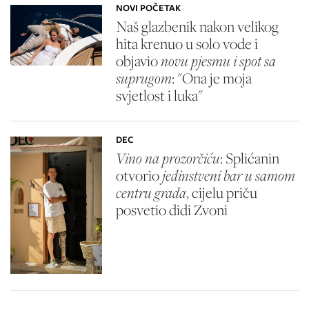
NOVI POČETAK
Naš glazbenik nakon velikog
hita krenuo u solo vode i
objavio
novu pjesmu i spot sa
suprugom
: "Ona je moja
svjetlost i luka"
DEC
Vino na prozorčiću
: Splićanin
otvorio
jedinstveni bar u samom
centru grada
, cijelu priču
posvetio didi Zvoni