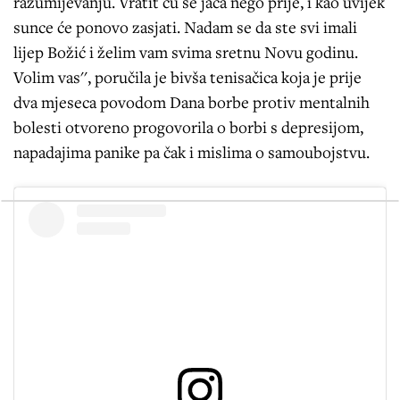
razumijevanju. Vratit ću se jača nego prije, i kao uvijek
sunce će ponovo zasjati. Nadam se da ste svi imali
lijep Božić i želim vam svima sretnu Novu godinu.
Volim vas'', poručila je bivša tenisačica koja je prije
dva mjeseca povodom Dana borbe protiv mentalnih
bolesti otvoreno progovorila o borbi s depresijom,
napadajima panike pa čak i mislima o samoubojstvu.