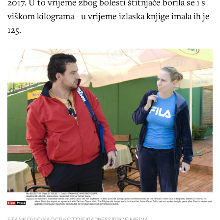
2017. U to vrijeme zbog bolesti štitnjače borila se i s
viškom kilograma - u vrijeme izlaska knjige imala ih je
125.
STANKOVIC/XAOCPHOTO/SIPAPRESS/PROFIMEDIA