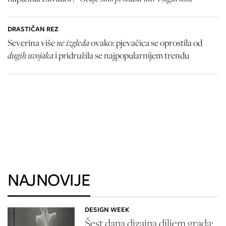
DRASTIČAN REZ
ne izgleda
Severina više
ovako: pjevačica se oprostila od
dugih uvojaka
i pridružila se najpopularnijem trendu
NAJNOVIJE
DESIGN WEEK
Šest dana dizajna diljem grada: