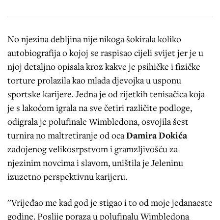
No njezina debljina nije nikoga šokirala koliko
autobiografija o kojoj se raspisao cijeli svijet jer je u
njoj detaljno opisala kroz kakve je psihičke i fizičke
torture prolazila kao mlada djevojka u usponu
sportske karijere. Jedna je od rijetkih tenisačica koja
je s lakoćom igrala na sve četiri različite podloge,
odigrala je polufinale Wimbledona, osvojila šest
turnira no maltretiranje od oca
Damira Dokića
zadojenog velikosrpstvom i gramzljivošću za
njezinim novcima i slavom, uništila je Jeleninu
izuzetno perspektivnu karijeru.
''Vrijeđao me kad god je stigao i to od moje jedanaeste
godine. Poslije poraza u polufinalu Wimbledona