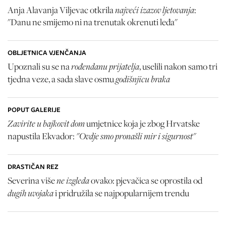
najveći izazov ljetovanja
Anja Alavanja Viljevac otkrila
:
"Danu ne smijemo ni na trenutak okrenuti leđa"
OBLJETNICA VJENČANJA
rođendanu prijatelja
Upoznali su se na
, uselili nakon samo tri
godišnjicu braka
tjedna veze, a sada slave osmu
POPUT GALERIJE
Zavirite u bajkovit dom
umjetnice koja je zbog Hrvatske
"Ovdje smo pronašli mir i sigurnost"
napustila Ekvador:
DRASTIČAN REZ
ne izgleda
Severina više
ovako: pjevačica se oprostila od
dugih uvojaka
i pridružila se najpopularnijem trendu