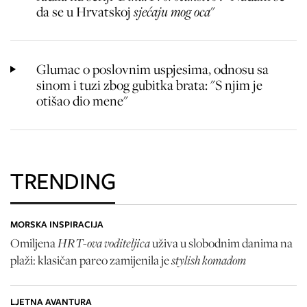
da se u Hrvatskoj
sjećaju mog oca
"
Glumac o poslovnim uspjesima, odnosu sa
sinom i tuzi zbog gubitka brata: "S njim je
otišao dio mene"
TRENDING
MORSKA INSPIRACIJA
HRT-ova voditeljica
Omiljena
uživa u slobodnim danima na
stylish komadom
plaži: klasičan pareo zamijenila je
LJETNA AVANTURA