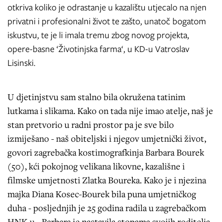
otkriva koliko je odrastanje u kazalištu utjecalo na njen
privatni i profesionalni život te zašto, unatoč bogatom
iskustvu, te je li imala tremu zbog novog projekta,
opere-basne ‘Životinjska farma‘, u KD-u Vatroslav
Lisinski.
U djetinjstvu sam stalno bila okružena tatinim
lutkama i slikama. Kako on tada nije imao atelje, naš je
stan pretvorio u radni prostor pa je sve bilo
izmiješano - naš obiteljski i njegov umjetnički život,
govori zagrebačka kostimografkinja Barbara Bourek
(50), kći pokojnog velikana likovne, kazališne i
filmske umjetnosti Zlatka Boureka. Kako je i njezina
majka Diana Kosec-Bourek bila puna umjetničkog
duha - posljednjih je 25 godina radila u zagrebačkom
HNK-u - Barbara je nastavila stopama svojih roditelja.