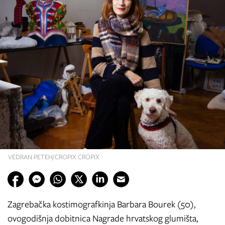
VEDRAN PETEH/CROPIX CROPIX
Zagrebačka kostimografkinja Barbara Bourek (50),
ovogodišnja dobitnica Nagrade hrvatskog glumišta,