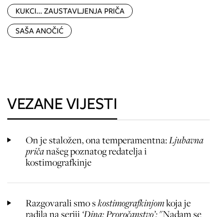
KUKCI... ZAUSTAVLJENJA PRIČA
SAŠA ANOČIĆ
VEZANE VIJESTI
On je staložen, ona temperamentna:
Ljubavna
priča
našeg poznatog redatelja i
kostimografkinje
Razgovarali smo s
kostimografkinjom
koja je
radila na seriji
‘Dina: Proročanstvo’:
"Nadam se