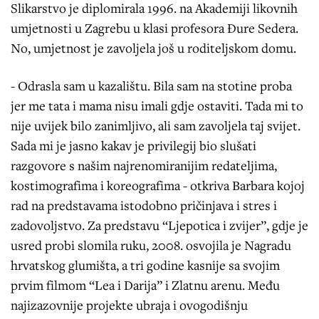
Slikarstvo je diplomirala 1996. na Akademiji likovnih
umjetnosti u Zagrebu u klasi profesora Đure Sedera.
No, umjetnost je zavoljela još u roditeljskom domu.
- Odrasla sam u kazalištu. Bila sam na stotine proba
jer me tata i mama nisu imali gdje ostaviti. Tada mi to
nije uvijek bilo zanimljivo, ali sam zavoljela taj svijet.
Sada mi je jasno kakav je privilegij bio slušati
razgovore s našim najrenomiranijim redateljima,
kostimografima i koreografima - otkriva Barbara kojoj
rad na predstavama istodobno pričinjava i stres i
zadovoljstvo. Za predstavu “Ljepotica i zvijer”, gdje je
usred probi slomila ruku, 2008. osvojila je Nagradu
hrvatskog glumišta, a tri godine kasnije sa svojim
prvim filmom “Lea i Darija” i Zlatnu arenu. Među
najizazovnije projekte ubraja i ovogodišnju