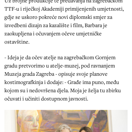
Uz brojne produkcije te predavanja na zagrebačkom
TTF-u i riječkoj Akademiji primijenjenih umjetnosti,
gdje se uskoro pokreće novi diplomski smjer za
izvedbeni dizajn za kazalište i film, Barbara je
zaokupljena i očuvanjem očeve umjetničke
ostavštine.
- Ideja je da očev atelje na zagrebačkom Gornjem
gradu pretvorimo u atelje-muzej, pod ravnanjem
Muzeja grada Zagreba - opisuje svoje planove
kostimografkinja i dodaje: - Građe ima puno, među
kojom su i nedovršena djela. Moja je želja tu zbirku
očuvati i učiniti dostupnom javnosti.