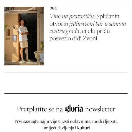
DEC
Vino na prozorčiću
: Splićanin
otvorio
jedinstveni bar u samom
centru grada
, cijelu priču
posvetio didi Zvoni
Pretplatite se na
newsletter
Prvi saznajte najnovije vijesti o slavnima, modi i ljepoti,
umijeću življenja i kulturi