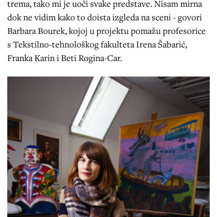
trema, tako mi je uoči svake predstave. Nisam mirna
dok ne vidim kako to doista izgleda na sceni - govori
Barbara Bourek, kojoj u projektu pomažu profesorice
s Tekstilno-tehnološkog fakulteta Irena Šabarić,
Franka Karin i Beti Rogina-Car.