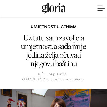
UMJETNOST U GENIMA
Uz tatu sam zavoljela
umjetnost, a sada mi je
jedina želja očuvati
njegovu baštinu
PIŠE
Josip Jurčić
OBJAVLJENO
2. prosinca 2021. 16:00