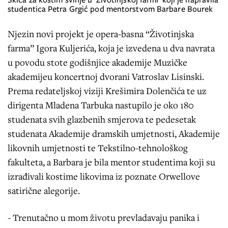
studentica Petra Grgić pod mentorstvom Barbare Bourek
Njezin novi projekt je opera-basna “Životinjska
farma” Igora Kuljerića, koja je izvedena u dva navrata
u povodu stote godišnjice akademije Muzičke
akademijeu koncertnoj dvorani Vatroslav Lisinski.
Prema redateljskoj viziji Krešimira Dolenčića te uz
dirigenta Mladena Tarbuka nastupilo je oko 180
studenata svih glazbenih smjerova te pedesetak
studenata Akademije dramskih umjetnosti, Akademije
likovnih umjetnosti te Tekstilno-tehnološkog
fakulteta, a Barbara je bila mentor studentima koji su
izrađivali kostime likovima iz poznate Orwellove
satirične alegorije.
- Trenutačno u mom životu prevladavaju panika i