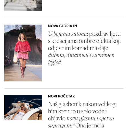
NOVA GLORIA IN
U bojama sutona
: pozdrav ljetu
s kreacijama ombre efekta koji
odjevnim komadima daje
dubinu, dinamiku i suvremen
izgled
NOVI POČETAK
Naš glazbenik nakon velikog
hita krenuo u solo vode i
objavio
novu pjesmu i spot sa
suprugom
: "Ona je moja