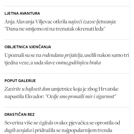
LJETNA AVANTURA
najveći izazov ljetovanja
Anja Alavanja Viljevac otkrila
:
"Danu ne smijemo ni na trenutak okrenuti leđa"
OBLJETNICA VJENČANJA
rođendanu prijatelja
Upoznali su se na
, uselili nakon samo tri
godišnjicu braka
tjedna veze, a sada slave osmu
POPUT GALERIJE
Zavirite u bajkovit dom
umjetnice koja je zbog Hrvatske
"Ovdje smo pronašli mir i sigurnost"
napustila Ekvador:
DRASTIČAN REZ
ne izgleda
Severina više
ovako: pjevačica se oprostila od
dugih uvojaka
i pridružila se najpopularnijem trendu