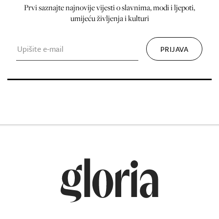
Prvi saznajte najnovije vijesti o slavnima, modi i ljepoti,
umijeću življenja i kulturi