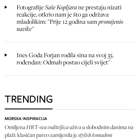
Fotografije
Saše Kopljara
ne prestaju nizati
reakcije, otkrio nam je što ga održava
mladolikim: "Prije 12 godina sam
promijenio
navike"
Ines Goda Forjan rodila sina na svoj 35.
rođendan: Odmah postao cijeli svijet"
TRENDING
MORSKA INSPIRACIJA
HRT-ova voditeljica
Omiljena
uživa u slobodnim danima na
stylish komadom
plaži: klasičan pareo zamijenila je