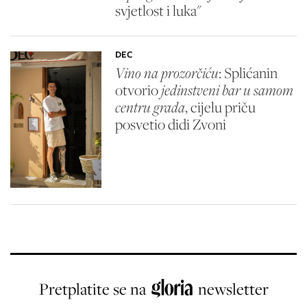
svjetlost i luka"
DEC
Vino na prozorčiću
: Splićanin
otvorio
jedinstveni bar u samom
centru grada
, cijelu priču
posvetio didi Zvoni
Pretplatite se na
newsletter