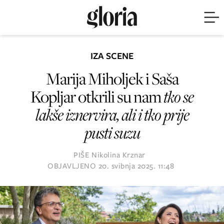
IZA SCENE
Marija Miholjek i Saša
Kopljar otkrili su nam
tko se
lakše iznervira, ali i tko prije
pusti suzu
PIŠE
Nikolina Krznar
OBJAVLJENO
20. svibnja 2025. 11:48