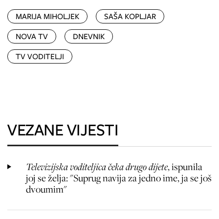
MARIJA MIHOLJEK
SAŠA KOPLJAR
NOVA TV
DNEVNIK
TV VODITELJI
VEZANE VIJESTI
Televizijska voditeljica čeka drugo dijete
, ispunila
joj se želja: "Suprug navija za jedno ime, ja se još
dvoumim"