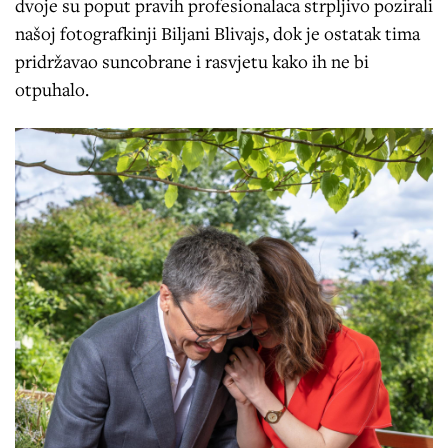
dvoje su poput pravih profesionalaca strpljivo pozirali
našoj fotografkinji Biljani Blivajs, dok je ostatak tima
pridržavao suncobrane i rasvjetu kako ih ne bi
otpuhalo.