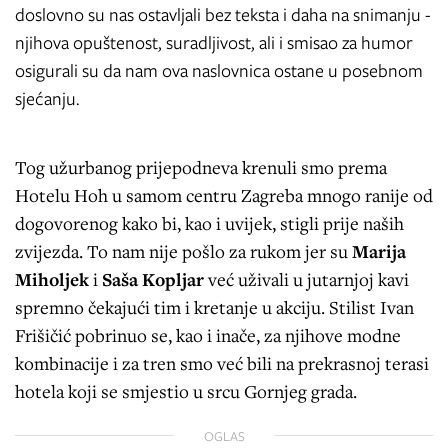
doslovno su nas ostavljali bez teksta i daha na snimanju -
njihova opuštenost, suradljivost, ali i smisao za humor
osigurali su da nam ova naslovnica ostane u posebnom
sjećanju.
Tog užurbanog prijepodneva krenuli smo prema
Hotelu Hoh u samom centru Zagreba mnogo ranije od
dogovorenog kako bi, kao i uvijek, stigli prije naših
zvijezda. To nam nije pošlo za rukom jer su
Marija
Miholjek
i
Saša Kopljar
već uživali u jutarnjoj kavi
spremno čekajući tim i kretanje u akciju. Stilist Ivan
Frišičić pobrinuo se, kao i inače, za njihove modne
kombinacije i za tren smo već bili na prekrasnoj terasi
hotela koji se smjestio u srcu Gornjeg grada.
OGLAS