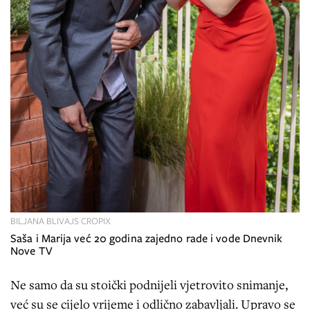
BILJANA BLIVAJS CROPIX
Saša i Marija već 20 godina zajedno rade i vode Dnevnik
Nove TV
Ne samo da su stoički podnijeli vjetrovito snimanje,
već su se cijelo vrijeme i odlično zabavljali. Upravo se